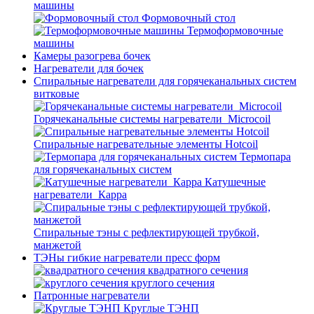
машины
Формовочный стол
Термоформовочные
машины
Камеры разогрева бочек
Нагреватели для бочек
Спиральные нагреватели для горячеканальных систем
витковые
Горячеканальные системы нагреватели_Microcoil
Спиральные нагревательные элементы Hotcoil
Термопара
для горячеканальных систем
Катушечные
нагреватели_Карра
Спиральные тэны с рефлектирующей трубкой,
манжетой
ТЭНы гибкие нагреватели пресс форм
квадратного сечения
круглого сечения
Патронные нагреватели
Круглые ТЭНП