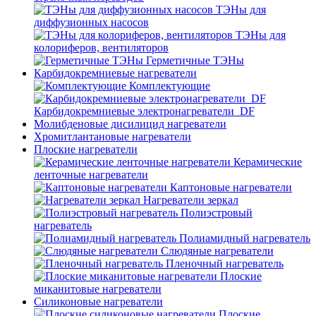
ТЭНы для
диффузионных насосов
ТЭНы для
колориферов, вентиляторов
Герметичные ТЭНы
Карбидокремниевые нагреватели
Комплектующие
Карбидокремниевые электронагреватели_DF
Молибденовые дисилицид нагреватели
Хромитлантановые нагреватели
Плоские нагреватели
Керамические
ленточные нагреватели
Каптоновые нагреватели
Нагреватели зеркал
Полиэстровый
нагреватель
Полиамидный нагреватель
Слюдяные нагреватели
Пленочный нагреватель
Плоские
миканитовые нагреватели
Силиконовые нагреватели
Плоские