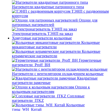
Нагреватели квадратные патронного типа
ТЭНП с раздвоенным
корпусом
Опции для
патронных нагревателей
Электронагреватель ТЭНП на заказ
Хомутовые нагреватели кольцевые
Кольцевые
миканитовые нагреватели
Кольцевые
керамические нагреватели
Герметичные
нагреватели_Proff_BH
Нагреватели с вентилятором охлаждением кольцевые
Квадратные
нагреватели рамочные
Опции к
кольцевым нагревателям
Cопловые
нагреватели_ITKZ
Кольцевые
тэны_WH_Китай