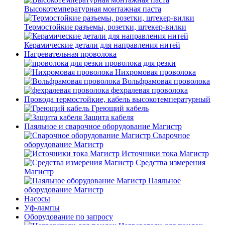
Высокотемпературная монтажная паста
Термостойкие разъемы, розетки, штекер-вилки
Керамические детали для направления нитей
Нагревательная проволока
проволока для резки
Нихромовая проволока
Вольфрамовая проволока
фехралевая проволока
Провода термостойкие, кабель высокотемпературный
Греющий кабель
Защита кабеля
Паяльное и сварочное оборудование Магистр
Сварочное
оборудование Магистр
Источники тока Магистр
Средства измерения
Магистр
Паяльное
оборудование Магистр
Насосы
Уф-лампы
Оборудование по запросу