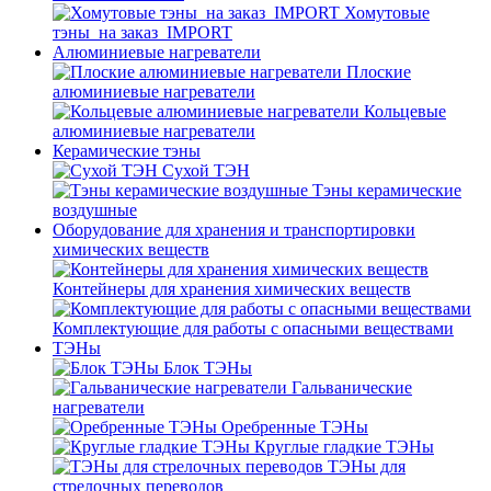
Хомутовые
тэны_на заказ_IMPORT
Алюминиевые нагреватели
Плоские
алюминиевые нагреватели
Кольцевые
алюминиевые нагреватели
Керамические тэны
Сухой ТЭН
Тэны керамические
воздушные
Оборудование для хранения и транспортировки
химических веществ
Контейнеры для хранения химических веществ
Комплектующие для работы с опасными веществами
ТЭНы
Блок ТЭНы
Гальванические
нагреватели
Оребренные ТЭНы
Круглые гладкие ТЭНы
ТЭНы для
стрелочных переводов