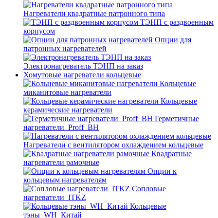
Нагреватели квадратные патронного типа
ТЭНП с раздвоенным
корпусом
Опции для
патронных нагревателей
Электронагреватель ТЭНП на заказ
Хомутовые нагреватели кольцевые
Кольцевые
миканитовые нагреватели
Кольцевые
керамические нагреватели
Герметичные
нагреватели_Proff_BH
Нагреватели с вентилятором охлаждением кольцевые
Квадратные
нагреватели рамочные
Опции к
кольцевым нагревателям
Cопловые
нагреватели_ITKZ
Кольцевые
тэны_WH_Китай