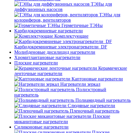
ТЭНы для
диффузионных насосов
ТЭНы для
колориферов, вентиляторов
Герметичные ТЭНы
Карбидокремниевые нагреватели
Комплектующие
Карбидокремниевые электронагреватели_DF
Молибденовые дисилицид нагреватели
Хромитлантановые нагреватели
Плоские нагреватели
Керамические
ленточные нагреватели
Каптоновые нагреватели
Нагреватели зеркал
Полиэстровый
нагреватель
Полиамидный нагреватель
Слюдяные нагреватели
Пленочный нагреватель
Плоские
миканитовые нагреватели
Силиконовые нагреватели
Плоские