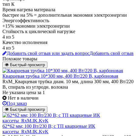
тип К
Время нагрева материала
быстрее на 5% = дополнительная экономия электроэнергии
Энергоэффективность
+15% экономии электроэнергии
Стойкость к циклической нагрузке
4 из 5
Качество исполнения
4 из 5
Добавить свой отзыв или задать вопрос
Добавить свой отзыв
Похожие товары
Быстрый просмотр
Кварцевая трубка 10*300 мм, 400 Вт/220 В, карбоновая
RxM_Кварцевая трубка диам. 10 мм, длина 300 мм, 400 Вт/220
В, спираль из углродн. волокна
Не указана цена
за 1
Нет в наличии
Под заказ
Быстрый просмотр
62*62 мм; 100 Вт/230 В; с ТП кварцевые ИК
кассеты_RxM.IK.KvK