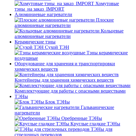
Хомутовые
тэны_на заказ_IMPORT
Алюминиевые нагреватели
Плоские
алюминиевые нагреватели
Кольцевые
алюминиевые нагреватели
Керамические тэны
Сухой ТЭН
Тэны керамические
воздушные
Оборудование для хранения и транспортировки
химических веществ
Контейнеры для хранения химических веществ
Комплектующие для работы с опасными веществами
ТЭНы
Блок ТЭНы
Гальванические
нагреватели
Оребренные ТЭНы
Круглые гладкие ТЭНы
ТЭНы для
стрелочных переводов