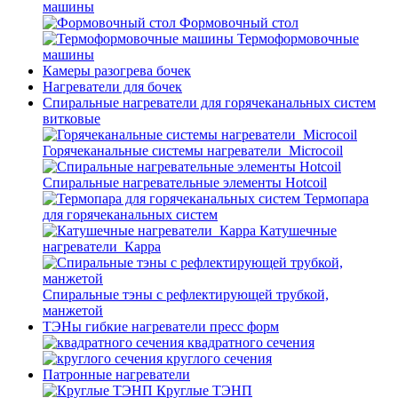
машины
Формовочный стол
Термоформовочные
машины
Камеры разогрева бочек
Нагреватели для бочек
Спиральные нагреватели для горячеканальных систем
витковые
Горячеканальные системы нагреватели_Microcoil
Спиральные нагревательные элементы Hotcoil
Термопара
для горячеканальных систем
Катушечные
нагреватели_Карра
Спиральные тэны с рефлектирующей трубкой,
манжетой
ТЭНы гибкие нагреватели пресс форм
квадратного сечения
круглого сечения
Патронные нагреватели
Круглые ТЭНП