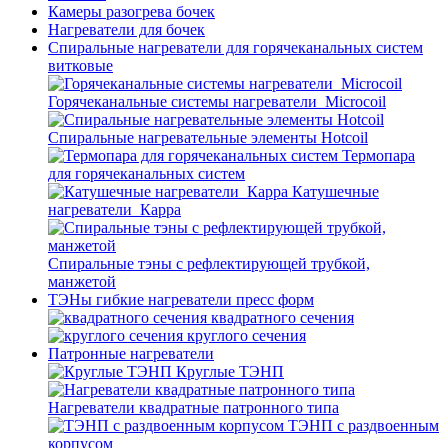
Камеры разогрева бочек
Нагреватели для бочек
Спиральные нагреватели для горячеканальных систем
витковые
Горячеканальные системы нагреватели_Microcoil
Спиральные нагревательные элементы Hotcoil
Термопара
для горячеканальных систем
Катушечные
нагреватели_Карра
Спиральные тэны с рефлектирующей трубкой,
манжетой
ТЭНы гибкие нагреватели пресс форм
квадратного сечения
круглого сечения
Патронные нагреватели
Круглые ТЭНП
Нагреватели квадратные патронного типа
ТЭНП с раздвоенным
корпусом