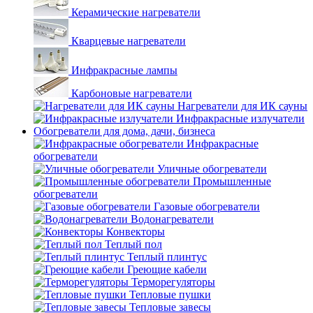
Керамические нагреватели
Кварцевые нагреватели
Инфракрасные лампы
Карбоновые нагреватели
Нагреватели для ИК сауны
Инфракрасные излучатели
Обогреватели для дома, дачи, бизнеса
Инфракрасные
обогреватели
Уличные обогреватели
Промышленные
обогреватели
Газовые обогреватели
Водонагреватели
Конвекторы
Теплый пол
Теплый плинтус
Греющие кабели
Терморегуляторы
Тепловые пушки
Тепловые завесы