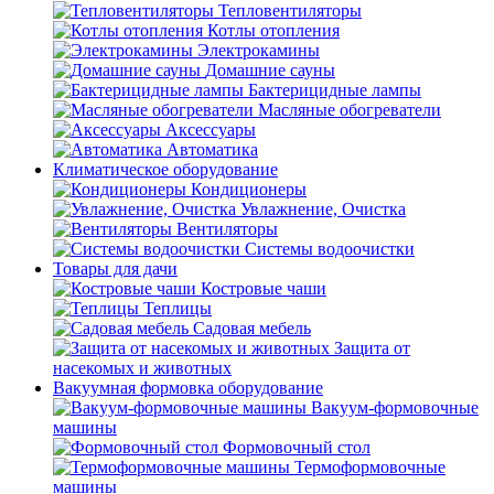
Тепловентиляторы
Котлы отопления
Электрокамины
Домашние сауны
Бактерицидные лампы
Масляные обогреватели
Аксессуары
Автоматика
Климатическое оборудование
Кондиционеры
Увлажнение, Очистка
Вентиляторы
Системы водоочистки
Товары для дачи
Костровые чаши
Теплицы
Садовая мебель
Защита от
насекомых и животных
Вакуумная формовка оборудование
Вакуум-формовочные
машины
Формовочный стол
Термоформовочные
машины