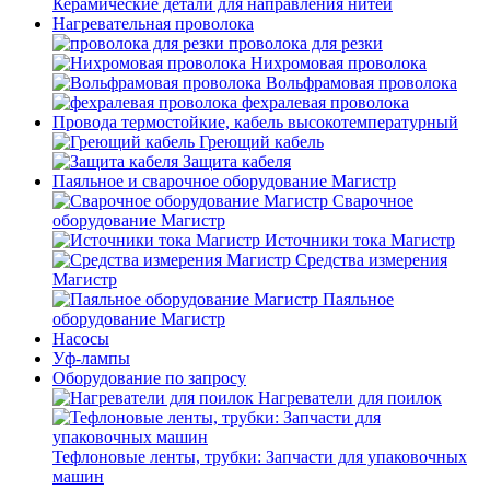
Керамические детали для направления нитей
Нагревательная проволока
проволока для резки
Нихромовая проволока
Вольфрамовая проволока
фехралевая проволока
Провода термостойкие, кабель высокотемпературный
Греющий кабель
Защита кабеля
Паяльное и сварочное оборудование Магистр
Сварочное
оборудование Магистр
Источники тока Магистр
Средства измерения
Магистр
Паяльное
оборудование Магистр
Насосы
Уф-лампы
Оборудование по запросу
Нагреватели для поилок
Тефлоновые ленты, трубки: Запчасти для упаковочных
машин