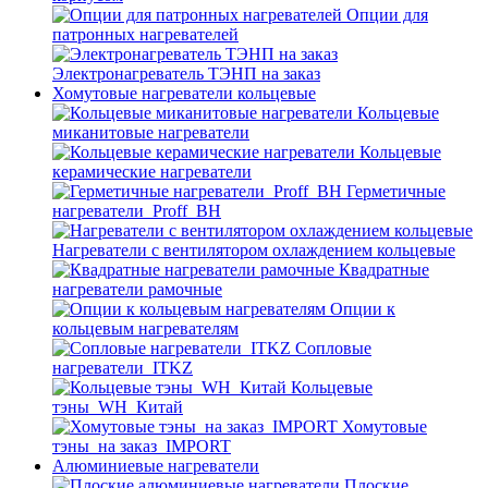
Опции для
патронных нагревателей
Электронагреватель ТЭНП на заказ
Хомутовые нагреватели кольцевые
Кольцевые
миканитовые нагреватели
Кольцевые
керамические нагреватели
Герметичные
нагреватели_Proff_BH
Нагреватели с вентилятором охлаждением кольцевые
Квадратные
нагреватели рамочные
Опции к
кольцевым нагревателям
Cопловые
нагреватели_ITKZ
Кольцевые
тэны_WH_Китай
Хомутовые
тэны_на заказ_IMPORT
Алюминиевые нагреватели
Плоские