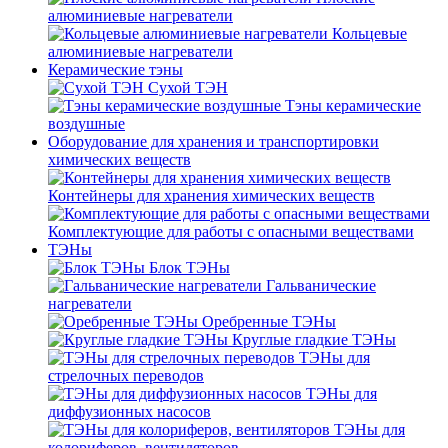
алюминиевые нагреватели
Кольцевые
алюминиевые нагреватели
Керамические тэны
Сухой ТЭН
Тэны керамические
воздушные
Оборудование для хранения и транспортировки
химических веществ
Контейнеры для хранения химических веществ
Комплектующие для работы с опасными веществами
ТЭНы
Блок ТЭНы
Гальванические
нагреватели
Оребренные ТЭНы
Круглые гладкие ТЭНы
ТЭНы для
стрелочных переводов
ТЭНы для
диффузионных насосов
ТЭНы для
колориферов, вентиляторов