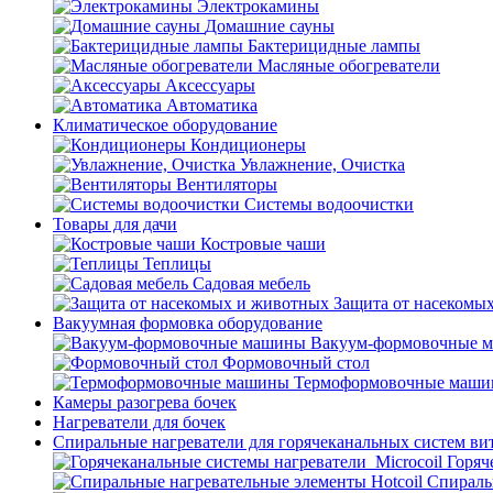
Электрокамины
Домашние сауны
Бактерицидные лампы
Масляные обогреватели
Аксессуары
Автоматика
Климатическое оборудование
Кондиционеры
Увлажнение, Очистка
Вентиляторы
Системы водоочистки
Товары для дачи
Костровые чаши
Теплицы
Садовая мебель
Защита от насекомы
Вакуумная формовка оборудование
Вакуум-формовочные 
Формовочный стол
Термоформовочные маш
Камеры разогрева бочек
Нагреватели для бочек
Спиральные нагреватели для горячеканальных систем ви
Горяч
Спираль