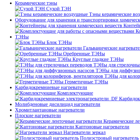
Керамические тэны
Сухой ТЭН
Тэны керамические во
Оборудование для хранения и транспортировки химичес
Контей
К
ТЭНы
Блок ТЭНы
Гальванические нагреват
Оребренные ТЭНы
Круглые гладкие ТЭНы
ТЭНы для стрелочны
ТЭНы для диффузио
ТЭНы для колор
Герметичные ТЭНы
Карбидокремниевые нагреватели
Комплектующие
Карбидок
Молибденовые дисилицид нагреватели
Хромитлантановые нагреватели
Плоские нагреватели
Керамические ле
Каптоновые нагреватели
Нагреватели зеркал
Полиэстровый нагреватель