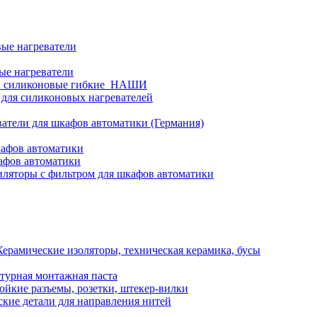
ые нагреватели
ые нагреватели
и силиконовые гибкие_НАШИ
 для силиконовых нагревателей
атели для шкафов автоматики (Германия)
кафов автоматики
афов автоматики
ляторы с фильтром для шкафов автоматики
Керамические изоляторы, техническая керамика, бусы
турная монтажная паста
ойкие разъемы, розетки, штекер-вилки
кие детали для направления нитей