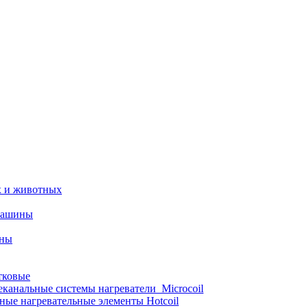
х и животных
машины
ины
тковые
еканальные системы нагреватели_Microcoil
ные нагревательные элементы Hotcoil