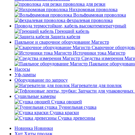
проволока для резки
Нихромовая проволока
Вольфрамовая проволока
фехралевая проволока
Провода термостойкие, кабель высокотемпературный
Греющий кабель
Защита кабеля
Паяльное и сварочное оборудование Магистр
Сварочное оборудов
Источники тока Магистр
Средства измерения Маг
Паяльное оборудован
Насосы
Уф-лампы
Оборудование по запросу
Нагреватели для поилок
Сушильные камеры
Сушка овощей
Туннельная сушка
Сушка краски
Сушка древесины
Новинка
Новинки
Хит
Хиты продаж