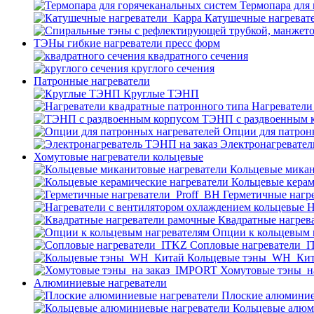
Термопара для
Катушечные нагреват
ТЭНы гибкие нагреватели пресс форм
квадратного сечения
круглого сечения
Патронные нагреватели
Круглые ТЭНП
Нагреватели
ТЭНП с раздвоенным 
Опции для патрон
Электронагревател
Хомутовые нагреватели кольцевые
Кольцевые микан
Кольцевые керам
Герметичные нагр
Н
Квадратные нагрев
Опции к кольцевым 
Cопловые нагреватели_
Кольцевые тэны_WH_Ки
Хомутовые тэны_н
Алюминиевые нагреватели
Плоские алюминие
Кольцевые алюм