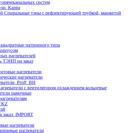
 горячеканальных систем
ели_Карра
Спиральные тэны с рефлектирующей трубкой, манжетой
 квадратные патронного типа
корпусом
ных нагревателей
ь ТЭНП на заказ
итовые нагреватели
ические нагреватели
еватели_Proff_BH
агреватели с вентилятором охлаждением кольцевые
атели рамочные
нагревателям
ITKZ
тай
а заказ_IMPORT
вые нагреватели
иниевые нагреватели