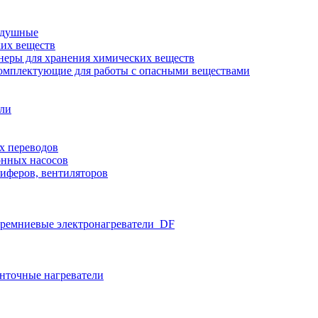
здушные
ких веществ
неры для хранения химических веществ
омплектующие для работы с опасными веществами
ели
х переводов
нных насосов
иферов, вентиляторов
ремниевые электронагреватели_DF
нточные нагреватели