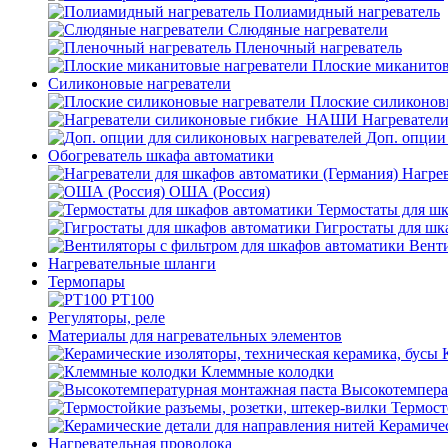
Полиамидный нагреватель
Слюдяные нагреватели
Пленочный нагреватель
Плоские миканитов
Силиконовые нагреватели
Плоские силиконов
Нагревател
Доп. опции
Обогреватель шкафа автоматики
Нагрев
ОША (Россия)
Термостаты для ш
Гигростаты для шк
Венти
Нагревательные шланги
Термопары
PT100
Регуляторы, реле
Материалы для нагревательных элементов
Клеммные колодки
Высокотемпера
Термост
Керамичес
Нагревательная проволока