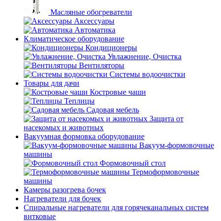
Масляные обогреватели
Аксессуары
Автоматика
Климатическое оборудование
Кондиционеры
Увлажнение, Очистка
Вентиляторы
Системы водоочистки
Товары для дачи
Костровые чаши
Теплицы
Садовая мебель
Защита от
насекомых и животных
Вакуумная формовка оборудование
Вакуум-формовочные
машины
Формовочный стол
Термоформовочные
машины
Камеры разогрева бочек
Нагреватели для бочек
Спиральные нагреватели для горячеканальных систем
витковые