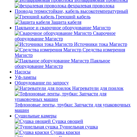
Вольфрамовая проволока
фехралевая проволока
Провода термостойкие, кабель высокотемпературный
Греющий кабель
Защита кабеля
Паяльное и сварочное оборудование Магистр
Сварочное
оборудование Магистр
Источники тока Магистр
Средства измерения
Магистр
Паяльное
оборудование Магистр
Насосы
Уф-лампы
Оборудование по запросу
Нагреватели для поилок
Тефлоновые ленты, трубки: Запчасти для упаковочных
машин
Сушильные камеры
Сушка овощей
Туннельная сушка
Сушка краски