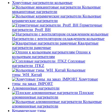
Хомутовые нагреватели кольцевые
Кольцевые
миканитовые нагреватели
Кольцевые
керамические нагреватели
Герметичные
нагреватели_Proff_BH
Нагреватели с вентилятором охлаждением кольцевые
Квадратные
нагреватели рамочные
Опции к
кольцевым нагревателям
Cопловые
нагреватели_ITKZ
Кольцевые
тэны_WH_Китай
Хомутовые
тэны_на заказ_IMPORT
Алюминиевые нагреватели
Плоские
алюминиевые нагреватели
Кольцевые
алюминиевые нагреватели
Керамические тэны