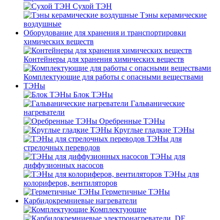
Сухой ТЭН
Тэны керамические
воздушные
Оборудование для хранения и транспортировки
химических веществ
Контейнеры для хранения химических веществ
Комплектующие для работы с опасными веществами
ТЭНы
Блок ТЭНы
Гальванические
нагреватели
Оребренные ТЭНы
Круглые гладкие ТЭНы
ТЭНы для
стрелочных переводов
ТЭНы для
диффузионных насосов
ТЭНы для
колориферов, вентиляторов
Герметичные ТЭНы
Карбидокремниевые нагреватели
Комплектующие