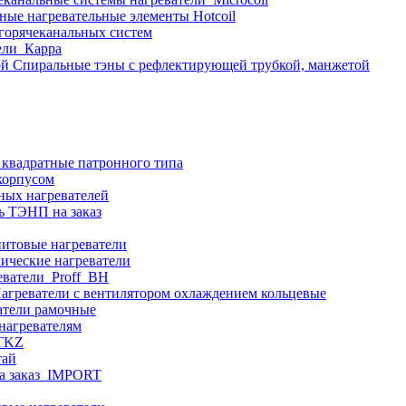
ные нагревательные элементы Hotcoil
 горячеканальных систем
ели_Карра
Спиральные тэны с рефлектирующей трубкой, манжетой
 квадратные патронного типа
корпусом
ных нагревателей
ь ТЭНП на заказ
итовые нагреватели
ические нагреватели
еватели_Proff_BH
агреватели с вентилятором охлаждением кольцевые
атели рамочные
нагревателям
ITKZ
тай
а заказ_IMPORT