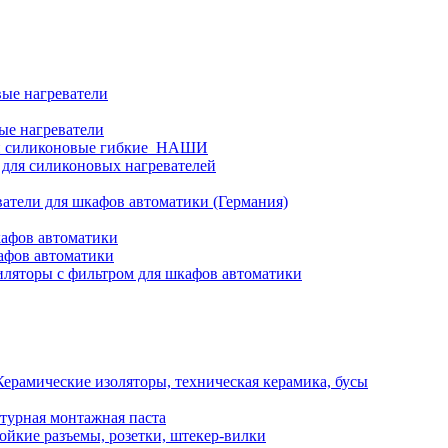
ые нагреватели
ые нагреватели
и силиконовые гибкие_НАШИ
 для силиконовых нагревателей
атели для шкафов автоматики (Германия)
кафов автоматики
афов автоматики
ляторы с фильтром для шкафов автоматики
Керамические изоляторы, техническая керамика, бусы
турная монтажная паста
ойкие разъемы, розетки, штекер-вилки