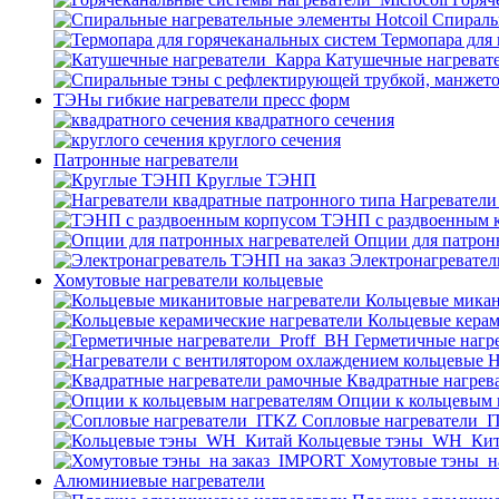
Спираль
Термопара для
Катушечные нагреват
ТЭНы гибкие нагреватели пресс форм
квадратного сечения
круглого сечения
Патронные нагреватели
Круглые ТЭНП
Нагреватели
ТЭНП с раздвоенным 
Опции для патрон
Электронагревател
Хомутовые нагреватели кольцевые
Кольцевые микан
Кольцевые керам
Герметичные нагр
Н
Квадратные нагрев
Опции к кольцевым 
Cопловые нагреватели_
Кольцевые тэны_WH_Ки
Хомутовые тэны_н
Алюминиевые нагреватели