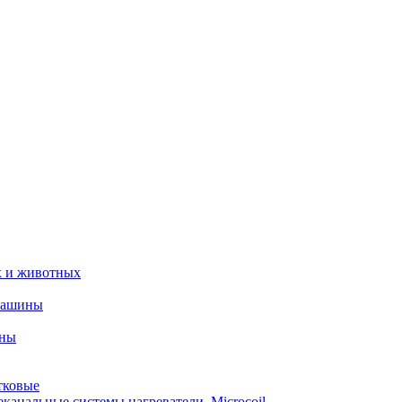
х и животных
машины
ины
тковые
еканальные системы нагреватели_Microcoil