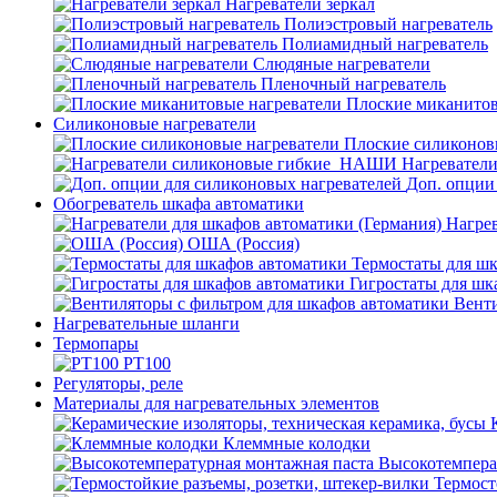
Нагреватели зеркал
Полиэстровый нагреватель
Полиамидный нагреватель
Слюдяные нагреватели
Пленочный нагреватель
Плоские миканитов
Силиконовые нагреватели
Плоские силиконов
Нагревател
Доп. опции
Обогреватель шкафа автоматики
Нагрев
ОША (Россия)
Термостаты для ш
Гигростаты для шк
Венти
Нагревательные шланги
Термопары
PT100
Регуляторы, реле
Материалы для нагревательных элементов
Клеммные колодки
Высокотемпера
Термост