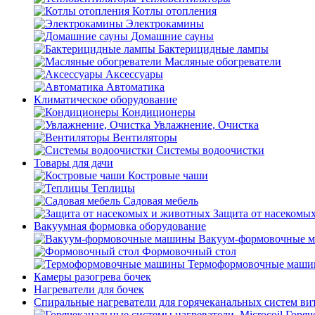
Котлы отопления
Электрокамины
Домашние сауны
Бактерицидные лампы
Масляные обогреватели
Аксессуары
Автоматика
Климатическое оборудование
Кондиционеры
Увлажнение, Очистка
Вентиляторы
Системы водоочистки
Товары для дачи
Костровые чаши
Теплицы
Садовая мебель
Защита от насекомы
Вакуумная формовка оборудование
Вакуум-формовочные 
Формовочный стол
Термоформовочные маш
Камеры разогрева бочек
Нагреватели для бочек
Спиральные нагреватели для горячеканальных систем ви
Горяч