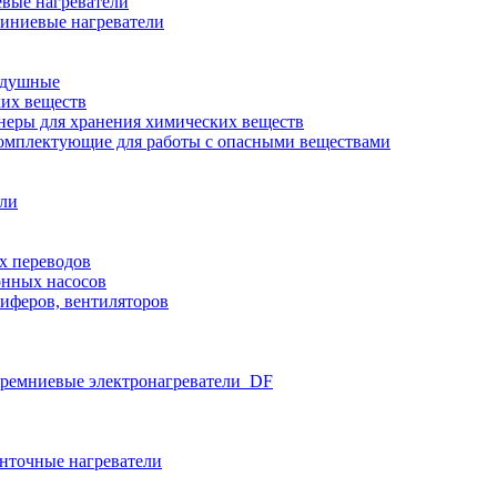
вые нагреватели
иниевые нагреватели
здушные
ких веществ
неры для хранения химических веществ
омплектующие для работы с опасными веществами
ели
х переводов
нных насосов
иферов, вентиляторов
ремниевые электронагреватели_DF
нточные нагреватели