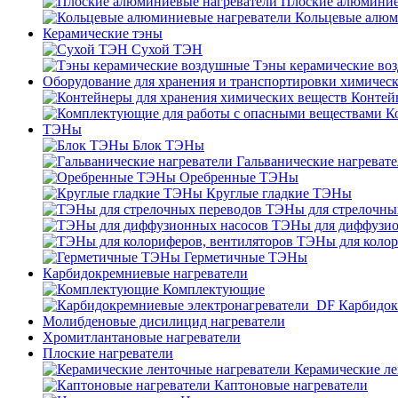
Плоские алюминие
Кольцевые алюм
Керамические тэны
Сухой ТЭН
Тэны керамические во
Оборудование для хранения и транспортировки химичес
Контей
К
ТЭНы
Блок ТЭНы
Гальванические нагреват
Оребренные ТЭНы
Круглые гладкие ТЭНы
ТЭНы для стрелочны
ТЭНы для диффузио
ТЭНы для колор
Герметичные ТЭНы
Карбидокремниевые нагреватели
Комплектующие
Карбидок
Молибденовые дисилицид нагреватели
Хромитлантановые нагреватели
Плоские нагреватели
Керамические ле
Каптоновые нагреватели