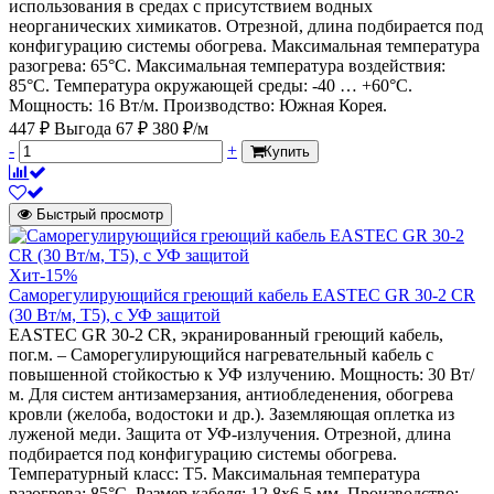
использования в средах с присутствием водных
неорганических химикатов. Отрезной, длина подбирается под
конфигурацию системы обогрева. Максимальная температура
разогрева: 65°С. Максимальная температура воздействия:
85°С. Температура окружающей среды: -40 … +60°С.
Мощность: 16 Вт/м. Производство: Южная Корея.
447 ₽
Выгода 67 ₽
380 ₽/м
-
+
Купить
Быстрый просмотр
Хит
-15%
Саморегулирующийся греющий кабель EASTEC GR 30-2 CR
(30 Вт/м, Т5), с УФ защитой
EASTEC GR 30-2 CR, экранированный греющий кабель,
пог.м. – Саморегулирующийся нагревательный кабель с
повышенной стойкостью к УФ излучению. Мощность: 30 Вт/
м. Для систем антизамерзания, антиобледенения, обогрева
кровли (желоба, водостоки и др.). Заземляющая оплетка из
луженой меди. Защита от УФ-излучения. Отрезной, длина
подбирается под конфигурацию системы обогрева.
Температурный класс: Т5. Максимальная температура
разогрева: 85°С. Размер кабеля: 12,8х6,5 мм. Производство: