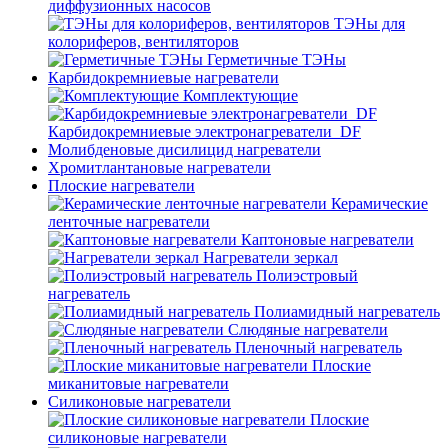
диффузионных насосов
ТЭНы для
колориферов, вентиляторов
Герметичные ТЭНы
Карбидокремниевые нагреватели
Комплектующие
Карбидокремниевые электронагреватели_DF
Молибденовые дисилицид нагреватели
Хромитлантановые нагреватели
Плоские нагреватели
Керамические
ленточные нагреватели
Каптоновые нагреватели
Нагреватели зеркал
Полиэстровый
нагреватель
Полиамидный нагреватель
Слюдяные нагреватели
Пленочный нагреватель
Плоские
миканитовые нагреватели
Силиконовые нагреватели
Плоские
силиконовые нагреватели