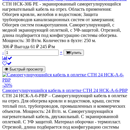
СТН НСК-30Б PE - экранированный саморегулирующийся
нагревательный кабель на отрез. Область применения:
Обогрев кровли, желобов и водостоков; Защита
трубопроводов канализационных систем от замерзания;
Обогрев систем пожаротушения. Саморегулирующий, с
медной экранирующей оплеткой, с УФ-защитой. Отрезной,
длина подбирается под конфигурацию системы обогрева.
Мощность: 30 Вт/м. Количество в бухте: 250 м.
306 ₽
Выгода 61 ₽
245 ₽/м
-
+
Купить
Быстрый просмотр
-20%
Саморегулирующийся кабель в оплетке СТН 24 НСК-А-6-РВР
СТН 24 НСК-А-6-РВР – Саморегулирующий кабель в оплетке
на отрез. Для обогрева кровли и водостоков, крыш, систем
теплый пол, трубопроводов, промышленных и коммерческих
объектов. Мощность: 24 Вт/п. м. Саморегулирующийся
нагревательный кабель, двухжильный. С экранированной
оплеткой. С УФ защитой. Материал оборочки - термопласт.
Отрезной, длина подбирается под конфигурацию системы