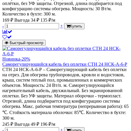
оплётки, без УФ защиты. Отрезной, длина подбирается под
конфигурацию системы обогрева. Мощность: 30 Вт/м.
Количество в бухте: 300 м.
169 ₽
Выгода 34 ₽
135 ₽/м
-
+
Купить
Быстрый просмотр
Новинка
-20%
Саморегулирующийся кабель без оплетки СТН 24 НСК-А-6-Р
СТН 24 НСК-А-6-Р – Саморегулирующий кабель без оплетки
на отрез. Для обогрева трубопроводов, кровли и водостоков,
крыш, систем теплый пол, промышленных и коммерческих
объектов. Мощность: 24 Вт/п. м. Саморегулирующийся
нагревательный кабель, двухжильный. Без экранированной
оплетки. Без УФ защиты. Материал оборочки - термопласт.
Отрезной, длина подбирается под конфигурацию системы
обогрева. Макс. рабочая температура (непрерывная работа): 65
℃. Стойкость материала оболочки: 85℃. Количество в бухте:
300 м.
245 ₽
Выгода 49 ₽
196 ₽/м
-
+
Купить