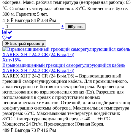
обогрева. Макс. рабочая температура (непрерывная работа): 65
℃. Стойкость материала оболочки: 85℃. Количество в бухте:
300 м. Гарантия: 5 лет.
418 ₽
Выгода 84 ₽
334 ₽/м
-
+
Купить
Быстрый просмотр
Хит
-15%
Взрывозащищенный греющий саморегулирующийся кабель
XAREX XHT 24-2 CR (24 Вт/м,Т6)
XAREX XHT 24-2 CR (24 Вт/м,Т6) – Взрывозащищенный
греющий саморегулирующийся кабель. Для промышленного,
архитектурного и бытового электрообогрева. Разрешен для
использования во взрывоопасных зонах (Ех). Разрешен для
использования в средах с присутствием водных
неорганических химикатов. Отрезной, длина подбирается под
конфигурацию системы обогрева. Максимальная температура
разогрева: 65°С. Максимальная температура воздействия:
85°С. Температура окружающей среды: -40 … +60°С.
Мощность: 24 Вт/м. Производство: Южная Корея.
489 ₽
Выгода 73 ₽
416 ₽/м