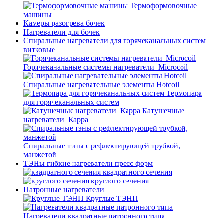
Термоформовочные
машины
Камеры разогрева бочек
Нагреватели для бочек
Спиральные нагреватели для горячеканальных систем
витковые
Горячеканальные системы нагреватели_Microcoil
Спиральные нагревательные элементы Hotcoil
Термопара
для горячеканальных систем
Катушечные
нагреватели_Карра
Спиральные тэны с рефлектирующей трубкой,
манжетой
ТЭНы гибкие нагреватели пресс форм
квадратного сечения
круглого сечения
Патронные нагреватели
Круглые ТЭНП
Нагреватели квадратные патронного типа