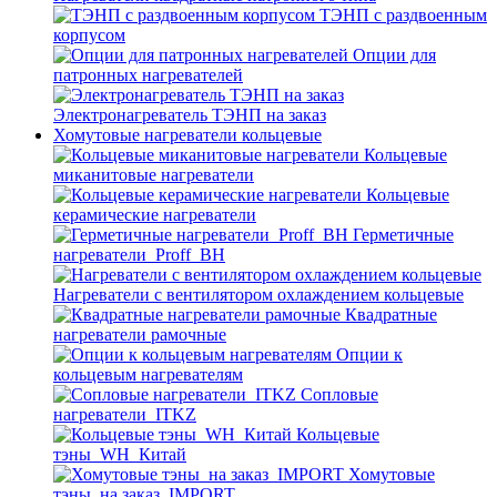
ТЭНП с раздвоенным
корпусом
Опции для
патронных нагревателей
Электронагреватель ТЭНП на заказ
Хомутовые нагреватели кольцевые
Кольцевые
миканитовые нагреватели
Кольцевые
керамические нагреватели
Герметичные
нагреватели_Proff_BH
Нагреватели с вентилятором охлаждением кольцевые
Квадратные
нагреватели рамочные
Опции к
кольцевым нагревателям
Cопловые
нагреватели_ITKZ
Кольцевые
тэны_WH_Китай
Хомутовые
тэны_на заказ_IMPORT