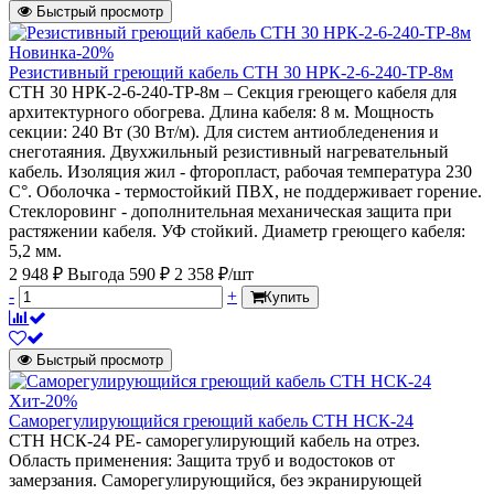
Быстрый просмотр
Новинка
-20%
Резистивный греющий кабель СТН 30 НРК-2-6-240-ТР-8м
СТН 30 НРК-2-6-240-ТР-8м – Секция греющего кабеля для
архитектурного обогрева. Длина кабеля: 8 м. Мощность
секции: 240 Вт (30 Вт/м). Для систем антиобледенения и
снеготаяния. Двухжильный резистивный нагревательный
кабель. Изоляция жил - фторопласт, рабочая температура 230
С°. Оболочка - термостойкий ПВХ, не поддерживает горение.
Стеклоровинг - дополнительная механическая защита при
растяжении кабеля. УФ стойкий. Диаметр греющего кабеля:
5,2 мм.
2 948 ₽
Выгода 590 ₽
2 358 ₽/шт
-
+
Купить
Быстрый просмотр
Хит
-20%
Саморегулирующийся греющий кабель СТН НСК-24
СТН НСК-24 PE- саморегулирующий кабель на отрез.
Область применения: Защита труб и водостоков от
замерзания. Саморегулирующийся, без экранирующей