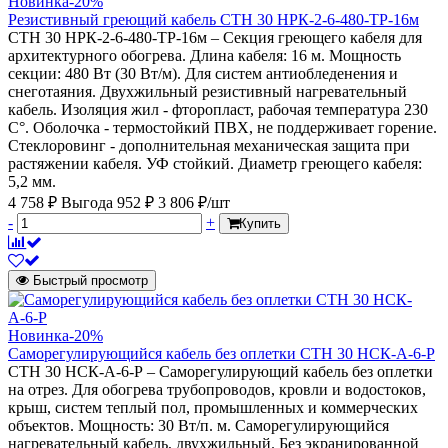
Новинка
-20%
Резистивный греющий кабель СТН 30 НРК-2-6-480-ТР-16м
СТН 30 НРК-2-6-480-ТР-16м – Секция греющего кабеля для
архитектурного обогрева. Длина кабеля: 16 м. Мощность
секции: 480 Вт (30 Вт/м). Для систем антиобледенения и
снеготаяния. Двухжильный резистивный нагревательный
кабель. Изоляция жил - фторопласт, рабочая температура 230
С°. Оболочка - термостойкий ПВХ, не поддерживает горение.
Стеклоровинг - дополнительная механическая защита при
растяжении кабеля. УФ стойкий. Диаметр греющего кабеля:
5,2 мм.
4 758 ₽
Выгода 952 ₽
3 806 ₽/шт
-
+
Купить
Быстрый просмотр
Новинка
-20%
Саморегулирующийся кабель без оплетки СТН 30 НСК-А-6-Р
СТН 30 НСК-А-6-Р – Саморегулирующий кабель без оплетки
на отрез. Для обогрева трубопроводов, кровли и водостоков,
крыш, систем теплый пол, промышленных и коммерческих
объектов. Мощность: 30 Вт/п. м. Саморегулирующийся
нагревательный кабель, двухжильный. Без экранированной