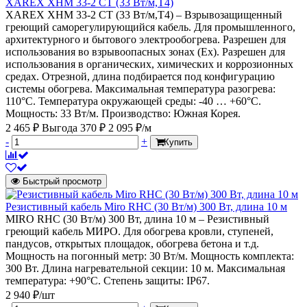
XAREX XHM 33-2 CT (33 Вт/м,Т4)
XAREX XHM 33-2 CT (33 Вт/м,Т4) – Взрывозащищенный
греющий саморегулирующийся кабель. Для промышленного,
архитектурного и бытового электрообогрева. Разрешен для
использования во взрывоопасных зонах (Ех). Разрешен для
использования в органических, химических и коррозионных
средах. Отрезной, длина подбирается под конфигурацию
системы обогрева. Максимальная температура разогрева:
110°С. Температура окружающей среды: -40 … +60°С.
Мощность: 33 Вт/м. Производство: Южная Корея.
2 465 ₽
Выгода 370 ₽
2 095 ₽/м
-
+
Купить
Быстрый просмотр
Резистивный кабель Miro RHC (30 Вт/м) 300 Вт, длина 10 м
MIRO RHC (30 Вт/м) 300 Вт, длина 10 м – Резистивный
греющий кабель МИРО. Для обогрева кровли, ступеней,
пандусов, открытых площадок, обогрева бетона и т.д.
Мощность на погонный метр: 30 Вт/м. Мощность комплекта:
300 Вт. Длина нагревательной секции: 10 м. Максимальная
температура: +90°С. Степень защиты: IP67.
2 940 ₽/шт