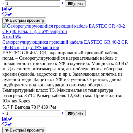
-
+
Купить
Быстрый просмотр
Хит
-15%
Саморегулирующийся греющий кабель EASTEC GR 40-2 CR
(40 Вт/м, Т5), с УФ защитой
EASTEC GR 40-2 CR, экранированный греющий кабель,
пог.м. – Саморегулирующийся нагревательный кабель с
повышенной стойкостью к УФ излучению. Мощность: 40 Вт/
м. Для систем антизамерзания, антиобледенения, обогрева
кровли (желоба, водостоки и др.). Заземляющая оплетка из
луженой меди. Защита от УФ-излучения. Отрезной, длина
подбирается под конфигурацию системы обогрева.
Температурный класс: Т5. Максимальная температура
разогрева: 85°С. Размер кабеля: 12,8х6,5 мм. Производство:
Южная Корея.
517 ₽
Выгода 78 ₽
439 ₽/м
-
+
Купить
Быстрый просмотр