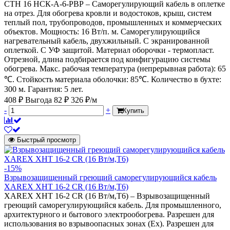
СТН 16 НСК-А-6-РВР – Саморегулирующий кабель в оплетке
на отрез. Для обогрева кровли и водостоков, крыш, систем
теплый пол, трубопроводов, промышленных и коммерческих
объектов. Мощность: 16 Вт/п. м. Саморегулирующийся
нагревательный кабель, двухжильный. С экранированной
оплеткой. С УФ защитой. Материал оборочки - термопласт.
Отрезной, длина подбирается под конфигурацию системы
обогрева. Макс. рабочая температура (непрерывная работа): 65
℃. Стойкость материала оболочки: 85℃. Количество в бухте:
300 м. Гарантия: 5 лет.
408 ₽
Выгода 82 ₽
326 ₽/м
-
+
Купить
Быстрый просмотр
-15%
Взрывозащищенный греющий саморегулирующийся кабель
XAREX XHT 16-2 CR (16 Вт/м,Т6)
XAREX XHT 16-2 CR (16 Вт/м,Т6) – Взрывозащищенный
греющий саморегулирующийся кабель. Для промышленного,
архитектурного и бытового электрообогрева. Разрешен для
использования во взрывоопасных зонах (Ех). Разрешен для