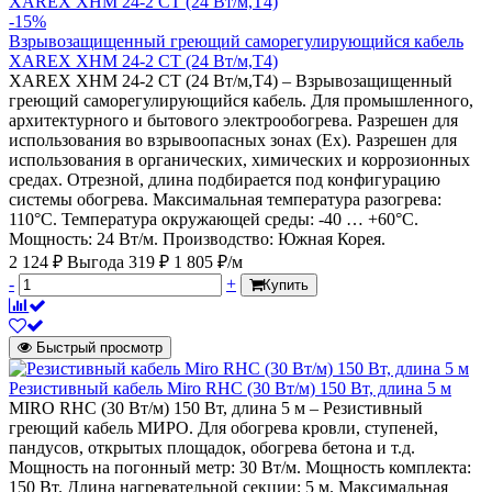
-15%
Взрывозащищенный греющий саморегулирующийся кабель
XAREX XHM 24-2 CT (24 Вт/м,Т4)
XAREX XHM 24-2 CT (24 Вт/м,Т4) – Взрывозащищенный
греющий саморегулирующийся кабель. Для промышленного,
архитектурного и бытового электрообогрева. Разрешен для
использования во взрывоопасных зонах (Ех). Разрешен для
использования в органических, химических и коррозионных
средах. Отрезной, длина подбирается под конфигурацию
системы обогрева. Максимальная температура разогрева:
110°С. Температура окружающей среды: -40 … +60°С.
Мощность: 24 Вт/м. Производство: Южная Корея.
2 124 ₽
Выгода 319 ₽
1 805 ₽/м
-
+
Купить
Быстрый просмотр
Резистивный кабель Miro RHC (30 Вт/м) 150 Вт, длина 5 м
MIRO RHC (30 Вт/м) 150 Вт, длина 5 м – Резистивный
греющий кабель МИРО. Для обогрева кровли, ступеней,
пандусов, открытых площадок, обогрева бетона и т.д.
Мощность на погонный метр: 30 Вт/м. Мощность комплекта:
150 Вт. Длина нагревательной секции: 5 м. Максимальная