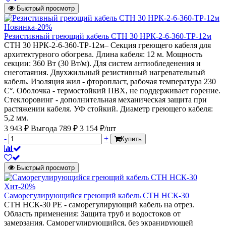
Быстрый просмотр
Новинка
-20%
Резистивный греющий кабель СТН 30 НРК-2-6-360-ТР-12м
СТН 30 НРК-2-6-360-ТР-12м– Секция греющего кабеля для
архитектурного обогрева. Длина кабеля: 12 м. Мощность
секции: 360 Вт (30 Вт/м). Для систем антиобледенения и
снеготаяния. Двухжильный резистивный нагревательный
кабель. Изоляция жил - фторопласт, рабочая температура 230
С°. Оболочка - термостойкий ПВХ, не поддерживает горение.
Стеклоровинг - дополнительная механическая защита при
растяжении кабеля. УФ стойкий. Диаметр греющего кабеля:
5,2 мм.
3 943 ₽
Выгода 789 ₽
3 154 ₽/шт
-
+
Купить
Быстрый просмотр
Хит
-20%
Саморегулирующийся греющий кабель СТН НСК-30
СТН НСК-30 PE - саморегулирующий кабель на отрез.
Область применения: Защита труб и водостоков от
замерзания. Саморегулирующийся, без экранирующей