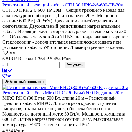
Резистивный греющий кабель СТН 30 НРК-2-6-600-ТР-20м
СТН 30 НРК-2-6-600-ТР-20м – Секция греющего кабеля для
архитектурного обогрева. Длина кабеля: 20 м. Мощность
секции: 600 Вт (30 Вт/м). Для систем антиобледенения и
снеготаяния. Двухжильный резистивный нагревательный
кабель. Изоляция жил - фторопласт, рабочая температура 230
С°. Оболочка - термостойкий ПВХ, не поддерживает горение.
Стеклоровинг - дополнительная механическая защита при
растяжении кабеля. УФ стойкий. Диаметр греющего кабеля:
5,2 мм.
6 818 ₽
Выгода 1 364 ₽
5 454 ₽/шт
-
+
Купить
Быстрый просмотр
Резистивный кабель Miro RHC (30 Вт/м) 600 Вт, длина 20 м
MIRO RHC (30 Вт/м) 600 Вт, длина 20 м – Резистивный
греющий кабель МИРО. Для обогрева кровли, ступеней,
пандусов, открытых площадок, обогрева бетона и т.д.
Мощность на погонный метр: 30 Вт/м. Мощность комплекта:
600 Вт. Длина нагревательной секции: 20 м. Максимальная
температура: +90°С. Степень защиты: IP67.
4 554 ₽/шт