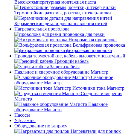
Высокотемпературная монтажная паста
Термостойкие разъемы, розетки, штекер-вилки
Керамические детали для направления нитей
Нагревательная проволока
проволока для резки
Нихромовая проволока
Вольфрамовая проволока
фехралевая проволока
Провода термостойкие, кабель высокотемпературный
Греющий кабель
Защита кабеля
Паяльное и сварочное оборудование Магистр
Сварочное
оборудование Магистр
Источники тока Магистр
Средства измерения
Магистр
Паяльное
оборудование Магистр
Насосы
Уф-лампы
Оборудование по запросу
Нагреватели для поилок