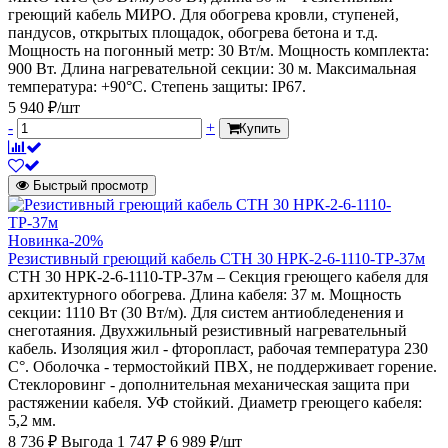
греющий кабель МИРО. Для обогрева кровли, ступеней,
пандусов, открытых площадок, обогрева бетона и т.д.
Мощность на погонный метр: 30 Вт/м. Мощность комплекта:
900 Вт. Длина нагревательной секции: 30 м. Максимальная
температура: +90°С. Степень защиты: IP67.
5 940 ₽/шт
-
+
Купить
Быстрый просмотр
Новинка
-20%
Резистивный греющий кабель СТН 30 НРК-2-6-1110-ТР-37м
СТН 30 НРК-2-6-1110-ТР-37м – Секция греющего кабеля для
архитектурного обогрева. Длина кабеля: 37 м. Мощность
секции: 1110 Вт (30 Вт/м). Для систем антиобледенения и
снеготаяния. Двухжильный резистивный нагревательный
кабель. Изоляция жил - фторопласт, рабочая температура 230
С°. Оболочка - термостойкий ПВХ, не поддерживает горение.
Стеклоровинг - дополнительная механическая защита при
растяжении кабеля. УФ стойкий. Диаметр греющего кабеля:
5,2 мм.
8 736 ₽
Выгода 1 747 ₽
6 989 ₽/шт