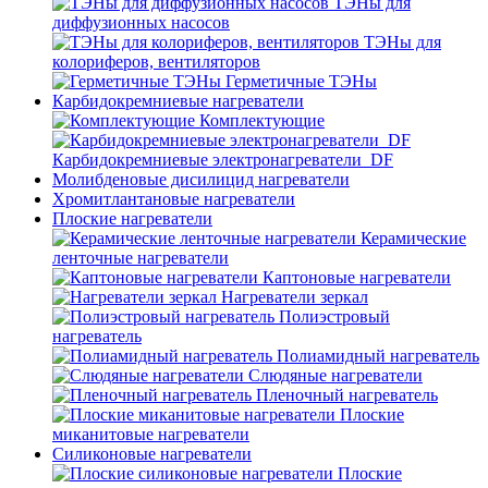
ТЭНы для
диффузионных насосов
ТЭНы для
колориферов, вентиляторов
Герметичные ТЭНы
Карбидокремниевые нагреватели
Комплектующие
Карбидокремниевые электронагреватели_DF
Молибденовые дисилицид нагреватели
Хромитлантановые нагреватели
Плоские нагреватели
Керамические
ленточные нагреватели
Каптоновые нагреватели
Нагреватели зеркал
Полиэстровый
нагреватель
Полиамидный нагреватель
Слюдяные нагреватели
Пленочный нагреватель
Плоские
миканитовые нагреватели
Силиконовые нагреватели
Плоские