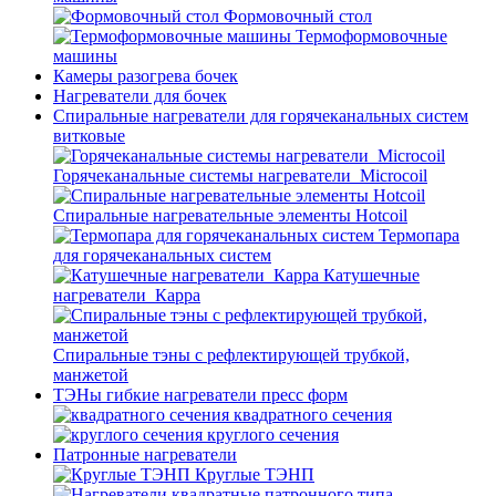
Формовочный стол
Термоформовочные
машины
Камеры разогрева бочек
Нагреватели для бочек
Спиральные нагреватели для горячеканальных систем
витковые
Горячеканальные системы нагреватели_Microcoil
Спиральные нагревательные элементы Hotcoil
Термопара
для горячеканальных систем
Катушечные
нагреватели_Карра
Спиральные тэны с рефлектирующей трубкой,
манжетой
ТЭНы гибкие нагреватели пресс форм
квадратного сечения
круглого сечения
Патронные нагреватели
Круглые ТЭНП