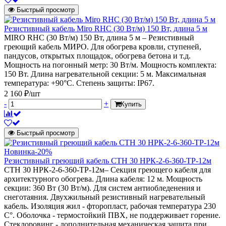
Быстрый просмотр
Резистивный кабель Miro RHC (30 Вт/м) 150 Вт, длина 5 м
MIRO RHC (30 Вт/м) 150 Вт, длина 5 м – Резистивный
греющий кабель МИРО. Для обогрева кровли, ступеней,
пандусов, открытых площадок, обогрева бетона и т.д.
Мощность на погонный метр: 30 Вт/м. Мощность комплекта:
150 Вт. Длина нагревательной секции: 5 м. Максимальная
температура: +90°С. Степень защиты: IP67.
2 160 ₽/шт
-
+
Купить
Быстрый просмотр
Новинка
-20%
Резистивный греющий кабель СТН 30 НРК-2-6-360-ТР-12м
СТН 30 НРК-2-6-360-ТР-12м– Секция греющего кабеля для
архитектурного обогрева. Длина кабеля: 12 м. Мощность
секции: 360 Вт (30 Вт/м). Для систем антиобледенения и
снеготаяния. Двухжильный резистивный нагревательный
кабель. Изоляция жил - фторопласт, рабочая температура 230
С°. Оболочка - термостойкий ПВХ, не поддерживает горение.
Стеклоровинг - дополнительная механическая защита при