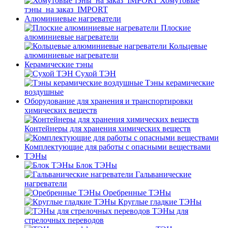
Хомутовые
тэны_на заказ_IMPORT
Алюминиевые нагреватели
Плоские
алюминиевые нагреватели
Кольцевые
алюминиевые нагреватели
Керамические тэны
Сухой ТЭН
Тэны керамические
воздушные
Оборудование для хранения и транспортировки
химических веществ
Контейнеры для хранения химических веществ
Комплектующие для работы с опасными веществами
ТЭНы
Блок ТЭНы
Гальванические
нагреватели
Оребренные ТЭНы
Круглые гладкие ТЭНы
ТЭНы для
стрелочных переводов