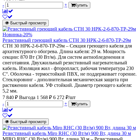
-
+
Купить
Быстрый просмотр
Новинка
-20%
Резистивный греющий кабель СТН 30 НРК-2-6-870-ТР-29м
СТН 30 НРК-2-6-870-ТР-29м – Секция греющего кабеля для
архитектурного обогрева. Длина кабеля: 29 м. Мощность
секции: 870 Вт (30 Вт/м). Для систем антиобледенения и
снеготаяния. Двухжильный резистивный нагревательный
кабель. Изоляция жил - фторопласт, рабочая температура 230
С°. Оболочка - термостойкий ПВХ, не поддерживает горение.
Стеклоровинг - дополнительная механическая защита при
растяжении кабеля. УФ стойкий. Диаметр греющего кабеля:
5,2 мм.
7 840 ₽
Выгода 1 568 ₽
6 272 ₽/шт
-
+
Купить
Быстрый просмотр
Резистивный кабель Miro RHC (30 Вт/м) 900 Вт, длина 30 м
MIRO RHC (30 Вт/м) 900 Вт, длина 30 м – Резистивный