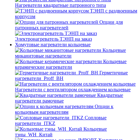
Нагреватели квадратные патронного типа
ТЭНП с раздвоенным
корпусом
Опции для
патронных нагревателей
Электронагреватель ТЭНП на заказ
Хомутовые нагреватели кольцевые
Кольцевые
миканитовые нагреватели
Кольцевые
керамические нагреватели
Герметичные
нагреватели_Proff_BH
Нагреватели с вентилятором охлаждением кольцевые
Квадратные
нагреватели рамочные
Опции к
кольцевым нагревателям
Cопловые
нагреватели_ITKZ
Кольцевые
тэны_WH_Китай