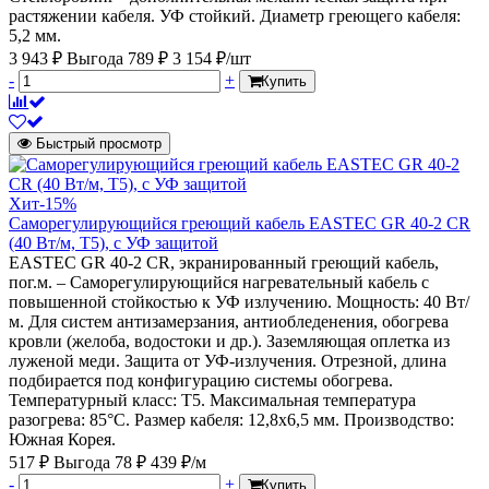
растяжении кабеля. УФ стойкий. Диаметр греющего кабеля:
5,2 мм.
3 943 ₽
Выгода 789 ₽
3 154 ₽/шт
-
+
Купить
Быстрый просмотр
Хит
-15%
Саморегулирующийся греющий кабель EASTEC GR 40-2 CR
(40 Вт/м, Т5), с УФ защитой
EASTEC GR 40-2 CR, экранированный греющий кабель,
пог.м. – Саморегулирующийся нагревательный кабель с
повышенной стойкостью к УФ излучению. Мощность: 40 Вт/
м. Для систем антизамерзания, антиобледенения, обогрева
кровли (желоба, водостоки и др.). Заземляющая оплетка из
луженой меди. Защита от УФ-излучения. Отрезной, длина
подбирается под конфигурацию системы обогрева.
Температурный класс: Т5. Максимальная температура
разогрева: 85°С. Размер кабеля: 12,8х6,5 мм. Производство:
Южная Корея.
517 ₽
Выгода 78 ₽
439 ₽/м
-
+
Купить