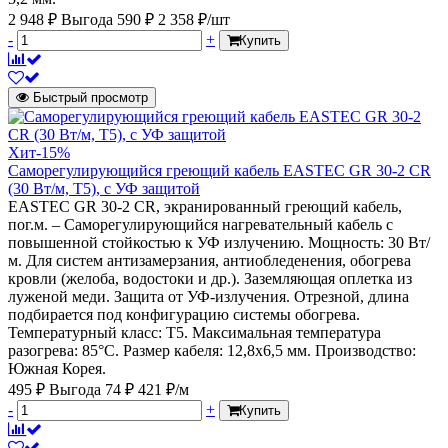
2 948 ₽
Выгода 590 ₽
2 358 ₽/шт
-
+
Купить
Быстрый просмотр
Хит
-15%
Саморегулирующийся греющий кабель EASTEC GR 30-2 CR
(30 Вт/м, Т5), с УФ защитой
EASTEC GR 30-2 CR, экранированный греющий кабель,
пог.м. – Саморегулирующийся нагревательный кабель с
повышенной стойкостью к УФ излучению. Мощность: 30 Вт/
м. Для систем антизамерзания, антиобледенения, обогрева
кровли (желоба, водостоки и др.). Заземляющая оплетка из
луженой меди. Защита от УФ-излучения. Отрезной, длина
подбирается под конфигурацию системы обогрева.
Температурный класс: Т5. Максимальная температура
разогрева: 85°С. Размер кабеля: 12,8х6,5 мм. Производство:
Южная Корея.
495 ₽
Выгода 74 ₽
421 ₽/м
-
+
Купить