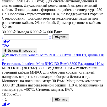
секции: 3990 Вт (30 Вт/м). Для систем антиобледенения и
снеготаяния. Двухжильный резистивный нагревательный
кабель. Изоляция жил - фторопласт, рабочая температура 230
С°. Оболочка - термостойкий ПВХ, не поддерживает горение.
Стеклоровинг - дополнительная механическая защита при
растяжении кабеля. УФ стойкий. Диаметр греющего кабеля:
5,2 мм.
30 000 ₽
Выгода 6 000 ₽
24 000 ₽/шт
-
+
Купить
Быстрый просмотр
Резистивный кабель Miro RHC (30 Вт/м) 3300 Вт, длина 110 м
MIRO RHC (30 Вт/м) 3300 Вт, длина 110 м – Резистивный
греющий кабель МИРО. Для обогрева кровли, ступеней,
пандусов, открытых площадок, обогрева бетона и т.д.
Мощность на погонный метр: 30 Вт/м. Мощность комплекта:
3300 Вт. Длина нагревательной секции: 110 м. Максимальная
температура: +90°С. Степень защиты: IP67.
18 700 ₽/шт
-
+
Купить