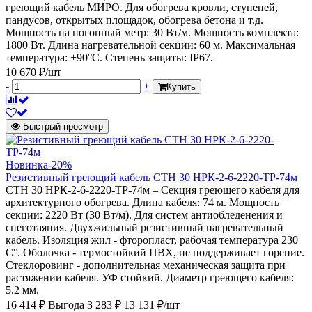
греющий кабель МИРО. Для обогрева кровли, ступеней,
пандусов, открытых площадок, обогрева бетона и т.д.
Мощность на погонный метр: 30 Вт/м. Мощность комплекта:
1800 Вт. Длина нагревательной секции: 60 м. Максимальная
температура: +90°С. Степень защиты: IP67.
10 670 ₽/шт
-
+
Купить
Быстрый просмотр
Новинка
-20%
Резистивный греющий кабель СТН 30 НРК-2-6-2220-ТР-74м
СТН 30 НРК-2-6-2220-ТР-74м – Секция греющего кабеля для
архитектурного обогрева. Длина кабеля: 74 м. Мощность
секции: 2220 Вт (30 Вт/м). Для систем антиобледенения и
снеготаяния. Двухжильный резистивный нагревательный
кабель. Изоляция жил - фторопласт, рабочая температура 230
С°. Оболочка - термостойкий ПВХ, не поддерживает горение.
Стеклоровинг - дополнительная механическая защита при
растяжении кабеля. УФ стойкий. Диаметр греющего кабеля:
5,2 мм.
16 414 ₽
Выгода 3 283 ₽
13 131 ₽/шт