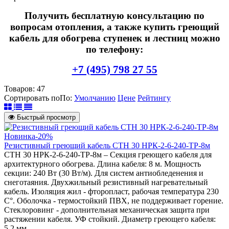
Получить бесплатную консультацию по
вопросам отопления, а также купить греющий
кабель для обогрева ступенек и лестниц можно
по телефону:
+7 (495) 798 27 55
Товаров:
47
Сортировать по
По
:
Умолчанию
Цене
Рейтингу
Быстрый просмотр
Новинка
-20%
Резистивный греющий кабель СТН 30 НРК-2-6-240-ТР-8м
СТН 30 НРК-2-6-240-ТР-8м – Секция греющего кабеля для
архитектурного обогрева. Длина кабеля: 8 м. Мощность
секции: 240 Вт (30 Вт/м). Для систем антиобледенения и
снеготаяния. Двухжильный резистивный нагревательный
кабель. Изоляция жил - фторопласт, рабочая температура 230
С°. Оболочка - термостойкий ПВХ, не поддерживает горение.
Стеклоровинг - дополнительная механическая защита при
растяжении кабеля. УФ стойкий. Диаметр греющего кабеля:
5,2 мм.