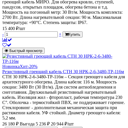
греющий кабель МИРО. Для обогрева кровли, ступеней,
пандусов, открытых площадок, обогрева бетона и т.д.
Мощность на погонный метр: 30 Вт/м. Мощность комплекта:
2700 Вт. Длина нагревательной секции: 90 м. Максимальная
температура: +90°С. Степень защиты: IP67.
15 400 ₽/шт
-
+
Купить
Быстрый просмотр
Новинка
Хит
-20%
Резистивный греющий кабель СТН 30 НРК-2-6-3480-ТР-116м
СТН 30 НРК-2-6-3480-ТР-116м – Секция греющего кабеля для
архитектурного обогрева. Длина кабеля: 116 м. Мощность
секции: 3480 Вт (30 Вт/м). Для систем антиобледенения и
снеготаяния. Двухжильный резистивный нагревательный
кабель. Изоляция жил - фторопласт, рабочая температура 230
С°. Оболочка - термостойкий ПВХ, не поддерживает горение.
Стеклоровинг - дополнительная механическая защита при
растяжении кабеля. УФ стойкий. Диаметр греющего кабеля:
5,2 мм.
26 180 ₽
Выгода 5 236 ₽
20 944 ₽/шт