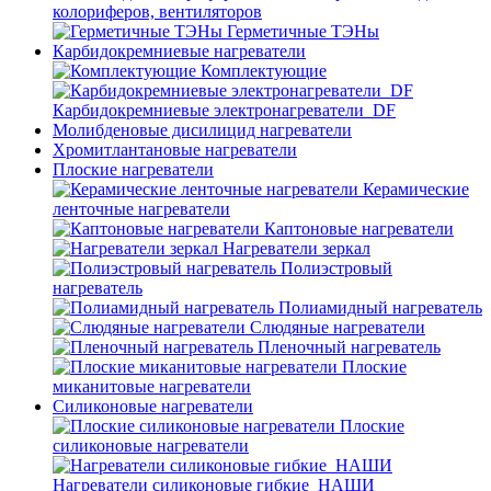
колориферов, вентиляторов
Герметичные ТЭНы
Карбидокремниевые нагреватели
Комплектующие
Карбидокремниевые электронагреватели_DF
Молибденовые дисилицид нагреватели
Хромитлантановые нагреватели
Плоские нагреватели
Керамические
ленточные нагреватели
Каптоновые нагреватели
Нагреватели зеркал
Полиэстровый
нагреватель
Полиамидный нагреватель
Слюдяные нагреватели
Пленочный нагреватель
Плоские
миканитовые нагреватели
Силиконовые нагреватели
Плоские
силиконовые нагреватели
Нагреватели силиконовые гибкие_НАШИ