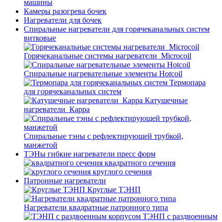
машины
Камеры разогрева бочек
Нагреватели для бочек
Спиральные нагреватели для горячеканальных систем
витковые
Горячеканальные системы нагреватели_Microcoil
Спиральные нагревательные элементы Hotcoil
Термопара
для горячеканальных систем
Катушечные
нагреватели_Карра
Спиральные тэны с рефлектирующей трубкой,
манжетой
ТЭНы гибкие нагреватели пресс форм
квадратного сечения
круглого сечения
Патронные нагреватели
Круглые ТЭНП
Нагреватели квадратные патронного типа
ТЭНП с раздвоенным