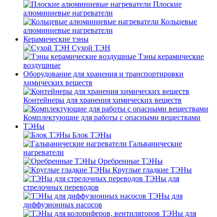
Плоские
алюминиевые нагреватели
Кольцевые
алюминиевые нагреватели
Керамические тэны
Сухой ТЭН
Тэны керамические
воздушные
Оборудование для хранения и транспортировки
химических веществ
Контейнеры для хранения химических веществ
Комплектующие для работы с опасными веществами
ТЭНы
Блок ТЭНы
Гальванические
нагреватели
Оребренные ТЭНы
Круглые гладкие ТЭНы
ТЭНы для
стрелочных переводов
ТЭНы для
диффузионных насосов
ТЭНы для