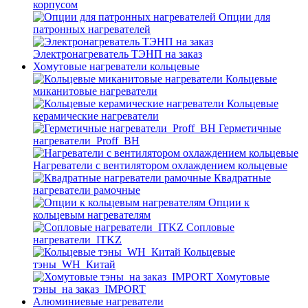
корпусом
Опции для
патронных нагревателей
Электронагреватель ТЭНП на заказ
Хомутовые нагреватели кольцевые
Кольцевые
миканитовые нагреватели
Кольцевые
керамические нагреватели
Герметичные
нагреватели_Proff_BH
Нагреватели с вентилятором охлаждением кольцевые
Квадратные
нагреватели рамочные
Опции к
кольцевым нагревателям
Cопловые
нагреватели_ITKZ
Кольцевые
тэны_WH_Китай
Хомутовые
тэны_на заказ_IMPORT
Алюминиевые нагреватели