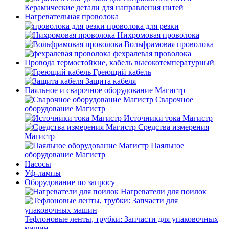
Керамические детали для направления нитей
Нагревательная проволока
проволока для резки
Нихромовая проволока
Вольфрамовая проволока
фехралевая проволока
Провода термостойкие, кабель высокотемпературный
Греющий кабель
Защита кабеля
Паяльное и сварочное оборудование Магистр
Сварочное
оборудование Магистр
Источники тока Магистр
Средства измерения
Магистр
Паяльное
оборудование Магистр
Насосы
Уф-лампы
Оборудование по запросу
Нагреватели для поилок
Тефлоновые ленты, трубки: Запчасти для упаковочных
машин