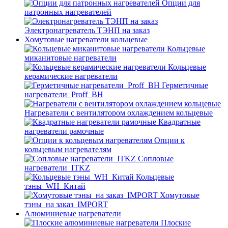
Опции для
патронных нагревателей
Электронагреватель ТЭНП на заказ
Хомутовые нагреватели кольцевые
Кольцевые
миканитовые нагреватели
Кольцевые
керамические нагреватели
Герметичные
нагреватели_Proff_BH
Нагреватели с вентилятором охлаждением кольцевые
Квадратные
нагреватели рамочные
Опции к
кольцевым нагревателям
Cопловые
нагреватели_ITKZ
Кольцевые
тэны_WH_Китай
Хомутовые
тэны_на заказ_IMPORT
Алюминиевые нагреватели
Плоские