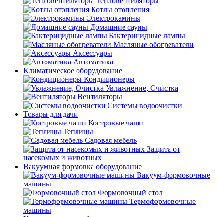
Тепловентиляторы
Котлы отопления
Электрокамины
Домашние сауны
Бактерицидные лампы
Масляные обогреватели
Аксессуары
Автоматика
Климатическое оборудование
Кондиционеры
Увлажнение, Очистка
Вентиляторы
Системы водоочистки
Товары для дачи
Костровые чаши
Теплицы
Садовая мебель
Защита от
насекомых и животных
Вакуумная формовка оборудование
Вакуум-формовочные
машины
Формовочный стол
Термоформовочные
машины