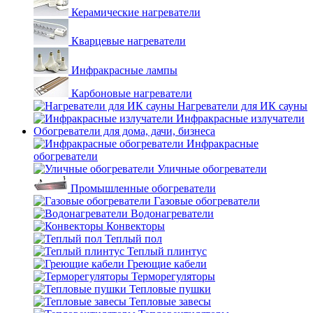
Керамические нагреватели
Кварцевые нагреватели
Инфракрасные лампы
Карбоновые нагреватели
Нагреватели для ИК сауны
Инфракрасные излучатели
Обогреватели для дома, дачи, бизнеса
Инфракрасные
обогреватели
Уличные обогреватели
Промышленные обогреватели
Газовые обогреватели
Водонагреватели
Конвекторы
Теплый пол
Теплый плинтус
Греющие кабели
Терморегуляторы
Тепловые пушки
Тепловые завесы