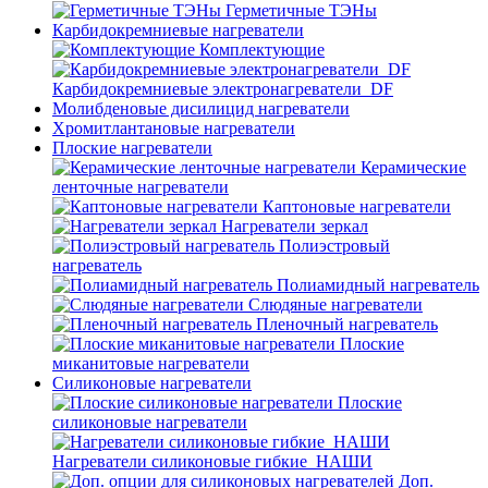
Герметичные ТЭНы
Карбидокремниевые нагреватели
Комплектующие
Карбидокремниевые электронагреватели_DF
Молибденовые дисилицид нагреватели
Хромитлантановые нагреватели
Плоские нагреватели
Керамические
ленточные нагреватели
Каптоновые нагреватели
Нагреватели зеркал
Полиэстровый
нагреватель
Полиамидный нагреватель
Слюдяные нагреватели
Пленочный нагреватель
Плоские
миканитовые нагреватели
Силиконовые нагреватели
Плоские
силиконовые нагреватели
Нагреватели силиконовые гибкие_НАШИ
Доп.