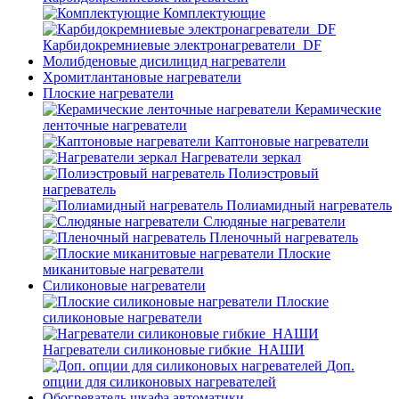
Комплектующие
Карбидокремниевые электронагреватели_DF
Молибденовые дисилицид нагреватели
Хромитлантановые нагреватели
Плоские нагреватели
Керамические
ленточные нагреватели
Каптоновые нагреватели
Нагреватели зеркал
Полиэстровый
нагреватель
Полиамидный нагреватель
Слюдяные нагреватели
Пленочный нагреватель
Плоские
миканитовые нагреватели
Силиконовые нагреватели
Плоские
силиконовые нагреватели
Нагреватели силиконовые гибкие_НАШИ
Доп.
опции для силиконовых нагревателей
Обогреватель шкафа автоматики