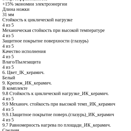
+15% экономии электроэнергии
Длина ножки
31 мм
Стойкость к циклической нагрузке
4 из 5
Механическая стойкость при высокой температуре
4 из 5
Защитное покрытие поверхности (глазурь)
4 из 5
Качество исполнения
4 из 5
Влаго/Пылезащита
4 из 5
6. Цвет_IK_керамич.
Белый
9. Крепеж_ИК_керамич.
В комплекте
9.8 Стойкость к циклической нагрузке_ИК_керамич.
4 из 5
9.9 Механич. стойкость при высокой темп_ИК_керамич
4 из 5
9.9.1Защитное покрытие поверх.(глазурь)_ИК_керамич
4 из 5
9.7 Равномерность нагрева по площади_ИК_керамич.
Средняя