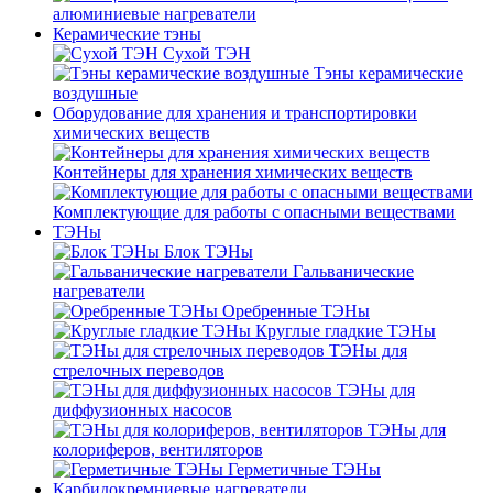
алюминиевые нагреватели
Керамические тэны
Сухой ТЭН
Тэны керамические
воздушные
Оборудование для хранения и транспортировки
химических веществ
Контейнеры для хранения химических веществ
Комплектующие для работы с опасными веществами
ТЭНы
Блок ТЭНы
Гальванические
нагреватели
Оребренные ТЭНы
Круглые гладкие ТЭНы
ТЭНы для
стрелочных переводов
ТЭНы для
диффузионных насосов
ТЭНы для
колориферов, вентиляторов
Герметичные ТЭНы
Карбидокремниевые нагреватели