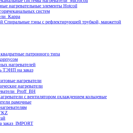
еканальные системы нагреватели_Microcoil
ные нагревательные элементы Hotcoil
 горячеканальных систем
ели_Карра
Спиральные тэны с рефлектирующей трубкой, манжетой
 квадратные патронного типа
корпусом
ных нагревателей
ь ТЭНП на заказ
итовые нагреватели
ические нагреватели
еватели_Proff_BH
агреватели с вентилятором охлаждением кольцевые
атели рамочные
нагревателям
ITKZ
тай
а заказ_IMPORT