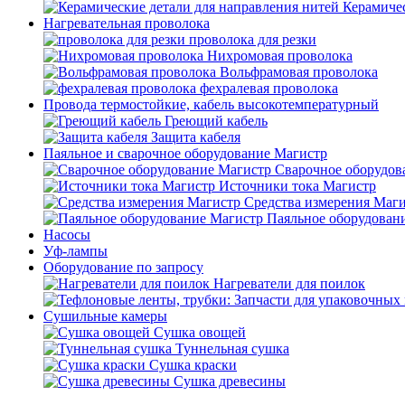
Керамичес
Нагревательная проволока
проволока для резки
Нихромовая проволока
Вольфрамовая проволока
фехралевая проволока
Провода термостойкие, кабель высокотемпературный
Греющий кабель
Защита кабеля
Паяльное и сварочное оборудование Магистр
Сварочное оборудов
Источники тока Магистр
Средства измерения Маг
Паяльное оборудован
Насосы
Уф-лампы
Оборудование по запросу
Нагреватели для поилок
Сушильные камеры
Сушка овощей
Туннельная сушка
Сушка краски
Сушка древесины