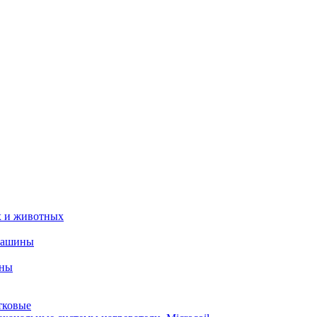
х и животных
машины
ины
тковые