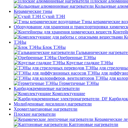
Плоские алюминие
Кольцевые алюм
Керамические тэны
Сухой ТЭН
Тэны керамические во
Оборудование для хранения и транспортировки химичес
Контей
К
ТЭНы
Блок ТЭНы
Гальванические нагреват
Оребренные ТЭНы
Круглые гладкие ТЭНы
ТЭНы для стрелочны
ТЭНы для диффузио
ТЭНы для колор
Герметичные ТЭНы
Карбидокремниевые нагреватели
Комплектующие
Карбидок
Молибденовые дисилицид нагреватели
Хромитлантановые нагреватели
Плоские нагреватели
Керамические ле
Каптоновые нагреватели