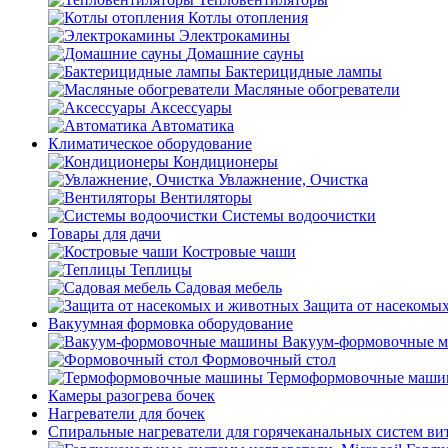
Котлы отопления
Электрокамины
Домашние сауны
Бактерицидные лампы
Масляные обогреватели
Аксессуары
Автоматика
Климатическое оборудование
Кондиционеры
Увлажнение, Очистка
Вентиляторы
Системы водоочистки
Товары для дачи
Костровые чаши
Теплицы
Садовая мебель
Защита от насекомы
Вакуумная формовка оборудование
Вакуум-формовочные 
Формовочный стол
Термоформовочные маш
Камеры разогрева бочек
Нагреватели для бочек
Спиральные нагреватели для горячеканальных систем ви