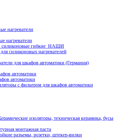
ые нагреватели
ые нагреватели
и силиконовые гибкие_НАШИ
 для силиконовых нагревателей
атели для шкафов автоматики (Германия)
кафов автоматики
афов автоматики
ляторы с фильтром для шкафов автоматики
Керамические изоляторы, техническая керамика, бусы
турная монтажная паста
ойкие разъемы, розетки, штекер-вилки