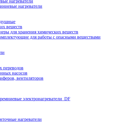
вые нагреватели
иниевые нагреватели
здушные
ких веществ
неры для хранения химических веществ
омплектующие для работы с опасными веществами
ели
х переводов
нных насосов
иферов, вентиляторов
ремниевые электронагреватели_DF
нточные нагреватели