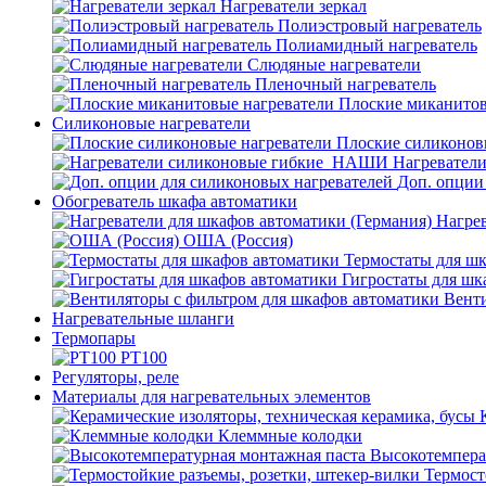
Нагреватели зеркал
Полиэстровый нагреватель
Полиамидный нагреватель
Слюдяные нагреватели
Пленочный нагреватель
Плоские миканитов
Силиконовые нагреватели
Плоские силиконов
Нагревател
Доп. опции
Обогреватель шкафа автоматики
Нагрев
ОША (Россия)
Термостаты для ш
Гигростаты для шк
Венти
Нагревательные шланги
Термопары
PT100
Регуляторы, реле
Материалы для нагревательных элементов
Клеммные колодки
Высокотемпера
Термост