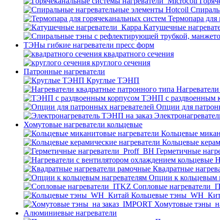
Горяч
Спираль
Термопара для
Катушечные нагреват
ТЭНы гибкие нагреватели пресс форм
квадратного сечения
круглого сечения
Патронные нагреватели
Круглые ТЭНП
Нагреватели
ТЭНП с раздвоенным 
Опции для патрон
Электронагревател
Хомутовые нагреватели кольцевые
Кольцевые микан
Кольцевые керам
Герметичные нагр
Н
Квадратные нагрев
Опции к кольцевым 
Cопловые нагреватели_
Кольцевые тэны_WH_Ки
Хомутовые тэны_н
Алюминиевые нагреватели