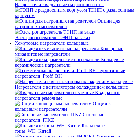
Нагреватели квадратные патронного типа
ТЭНП с раздвоенным
корпусом
Опции для
патронных нагревателей
Электронагреватель ТЭНП на заказ
Хомутовые нагреватели кольцевые
Кольцевые
миканитовые нагреватели
Кольцевые
керамические нагреватели
Герметичные
нагреватели_Proff_BH
Нагреватели с вентилятором охлаждением кольцевые
Квадратные
нагреватели рамочные
Опции к
кольцевым нагревателям
Cопловые
нагреватели_ITKZ
Кольцевые
тэны_WH_Китай
Хомутовые