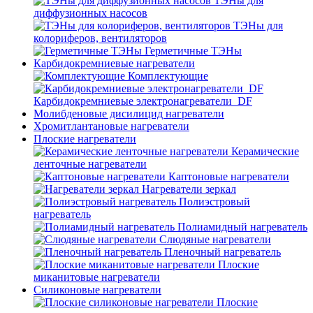
ТЭНы для
диффузионных насосов
ТЭНы для
колориферов, вентиляторов
Герметичные ТЭНы
Карбидокремниевые нагреватели
Комплектующие
Карбидокремниевые электронагреватели_DF
Молибденовые дисилицид нагреватели
Хромитлантановые нагреватели
Плоские нагреватели
Керамические
ленточные нагреватели
Каптоновые нагреватели
Нагреватели зеркал
Полиэстровый
нагреватель
Полиамидный нагреватель
Слюдяные нагреватели
Пленочный нагреватель
Плоские
миканитовые нагреватели
Силиконовые нагреватели
Плоские