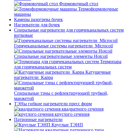
Формовочный стол
Термоформовочные
машины
Камеры разогрева бочек
Нагреватели для бочек
Спиральные нагреватели для горячеканальных систем
витковые
Горячеканальные системы нагреватели_Microcoil
Спиральные нагревательные элементы Hotcoil
Термопара
для горячеканальных систем
Катушечные
нагреватели_Карра
Спиральные тэны с рефлектирующей трубкой,
манжетой
ТЭНы гибкие нагреватели пресс форм
квадратного сечения
круглого сечения
Патронные нагреватели
Круглые ТЭНП