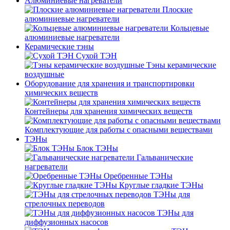
Алюминиевые нагреватели
Плоские
алюминиевые нагреватели
Кольцевые
алюминиевые нагреватели
Керамические тэны
Сухой ТЭН
Тэны керамические
воздушные
Оборудование для хранения и транспортировки
химических веществ
Контейнеры для хранения химических веществ
Комплектующие для работы с опасными веществами
ТЭНы
Блок ТЭНы
Гальванические
нагреватели
Оребренные ТЭНы
Круглые гладкие ТЭНы
ТЭНы для
стрелочных переводов
ТЭНы для
диффузионных насосов