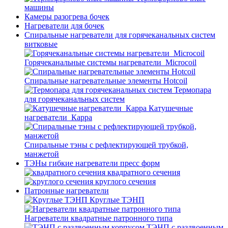
машины
Камеры разогрева бочек
Нагреватели для бочек
Спиральные нагреватели для горячеканальных систем
витковые
Горячеканальные системы нагреватели_Microcoil
Спиральные нагревательные элементы Hotcoil
Термопара
для горячеканальных систем
Катушечные
нагреватели_Карра
Спиральные тэны с рефлектирующей трубкой,
манжетой
ТЭНы гибкие нагреватели пресс форм
квадратного сечения
круглого сечения
Патронные нагреватели
Круглые ТЭНП
Нагреватели квадратные патронного типа
ТЭНП с раздвоенным