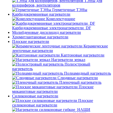
ТЭНы для
колориферов, вентиляторов
Герметичные ТЭНы
Карбидокремниевые нагреватели
Комплектующие
Карбидокремниевые электронагреватели_DF
Молибденовые дисилицид нагреватели
Хромитлантановые нагреватели
Плоские нагреватели
Керамические
ленточные нагреватели
Каптоновые нагреватели
Нагреватели зеркал
Полиэстровый
нагреватель
Полиамидный нагреватель
Слюдяные нагреватели
Пленочный нагреватель
Плоские
миканитовые нагреватели
Силиконовые нагреватели
Плоские
силиконовые нагреватели