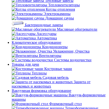
Тепловые завесы
Тепловентиляторы
Котлы отопления
Электрокамины
Домашние сауны
Бактерицидные лампы
Масляные обогреватели
Аксессуары
Автоматика
Климатическое оборудование
Кондиционеры
Увлажнение, Очистка
Вентиляторы
Системы водоочистки
Товары для дачи
Костровые чаши
Теплицы
Садовая мебель
Защита от
насекомых и животных
Вакуумная формовка оборудование
Вакуум-формовочные
машины
Формовочный стол
Термоформовочные