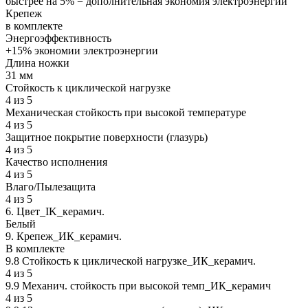
быстрее на 5% = дополнительная экономия электроэнергии
Крепеж
в комплекте
Энергоэффективность
+15% экономии электроэнергии
Длина ножки
31 мм
Стойкость к циклической нагрузке
4 из 5
Механическая стойкость при высокой температуре
4 из 5
Защитное покрытие поверхности (глазурь)
4 из 5
Качество исполнения
4 из 5
Влаго/Пылезащита
4 из 5
6. Цвет_IK_керамич.
Белый
9. Крепеж_ИК_керамич.
В комплекте
9.8 Стойкость к циклической нагрузке_ИК_керамич.
4 из 5
9.9 Механич. стойкость при высокой темп_ИК_керамич
4 из 5