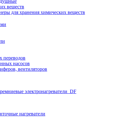
здушные
ких веществ
неры для хранения химических веществ
ами
ели
х переводов
нных насосов
иферов, вентиляторов
ремниевые электронагреватели_DF
нточные нагреватели