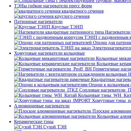
ТЭНы гибкие нагреватели пресс форм
квадратного сечения
круглого сечения
Патронные нагреватели
Круглые ТЭНП
Нагреватели
ТЭНП с раздвоенным 
Опции для патрон
Электронагревател
Хомутовые нагреватели кольцевые
Кольцевые микан
Кольцевые керам
Герметичные нагр
Н
Квадратные нагрев
Опции к кольцевым 
Cопловые нагреватели_
Кольцевые тэны_WH_Ки
Хомутовые тэны_н
Алюминиевые нагреватели
Плоские алюминие
Кольцевые алюм
Керамические тэны
Сухой ТЭН