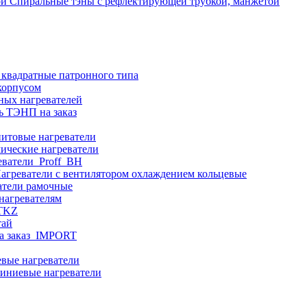
Спиральные тэны с рефлектирующей трубкой, манжетой
 квадратные патронного типа
корпусом
ных нагревателей
ь ТЭНП на заказ
итовые нагреватели
ические нагреватели
еватели_Proff_BH
агреватели с вентилятором охлаждением кольцевые
атели рамочные
нагревателям
ITKZ
тай
а заказ_IMPORT
вые нагреватели
иниевые нагреватели