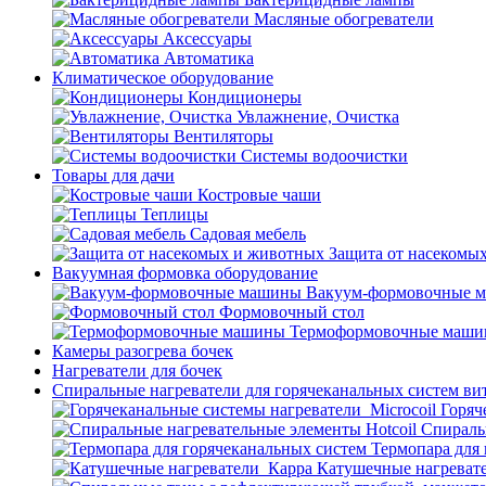
Масляные обогреватели
Аксессуары
Автоматика
Климатическое оборудование
Кондиционеры
Увлажнение, Очистка
Вентиляторы
Системы водоочистки
Товары для дачи
Костровые чаши
Теплицы
Садовая мебель
Защита от насекомы
Вакуумная формовка оборудование
Вакуум-формовочные 
Формовочный стол
Термоформовочные маш
Камеры разогрева бочек
Нагреватели для бочек
Спиральные нагреватели для горячеканальных систем ви
Горяч
Спираль
Термопара для
Катушечные нагреват