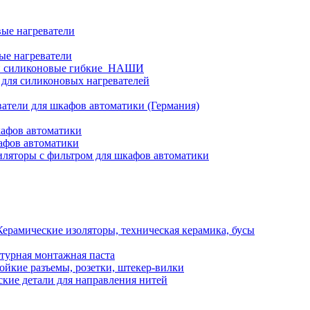
ые нагреватели
ые нагреватели
и силиконовые гибкие_НАШИ
 для силиконовых нагревателей
атели для шкафов автоматики (Германия)
кафов автоматики
афов автоматики
ляторы с фильтром для шкафов автоматики
Керамические изоляторы, техническая керамика, бусы
турная монтажная паста
ойкие разъемы, розетки, штекер-вилки
кие детали для направления нитей