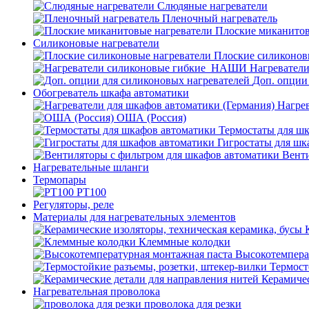
Слюдяные нагреватели
Пленочный нагреватель
Плоские миканитов
Силиконовые нагреватели
Плоские силиконов
Нагревател
Доп. опции
Обогреватель шкафа автоматики
Нагрев
ОША (Россия)
Термостаты для ш
Гигростаты для шк
Венти
Нагревательные шланги
Термопары
PT100
Регуляторы, реле
Материалы для нагревательных элементов
Клеммные колодки
Высокотемпера
Термост
Керамичес
Нагревательная проволока
проволока для резки