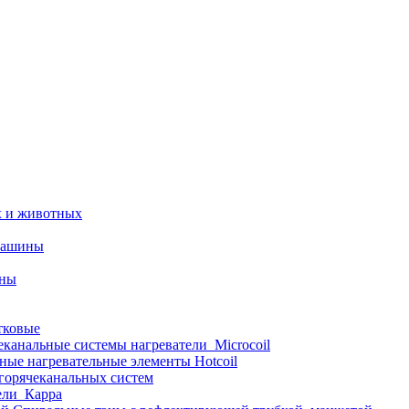
х и животных
машины
ины
тковые
еканальные системы нагреватели_Microcoil
ные нагревательные элементы Hotcoil
 горячеканальных систем
ели_Карра