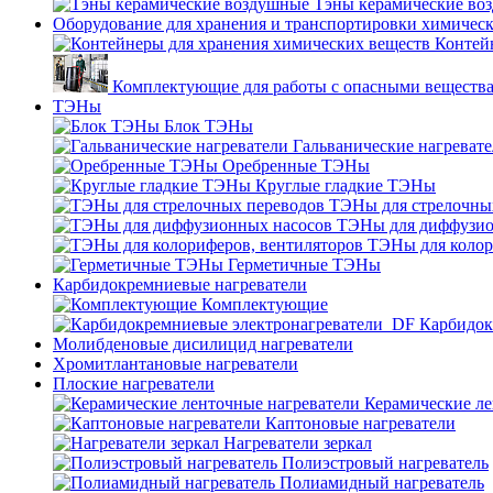
Тэны керамические во
Оборудование для хранения и транспортировки химичес
Контей
Комплектующие для работы с опасными веществ
ТЭНы
Блок ТЭНы
Гальванические нагреват
Оребренные ТЭНы
Круглые гладкие ТЭНы
ТЭНы для стрелочны
ТЭНы для диффузио
ТЭНы для колор
Герметичные ТЭНы
Карбидокремниевые нагреватели
Комплектующие
Карбидок
Молибденовые дисилицид нагреватели
Хромитлантановые нагреватели
Плоские нагреватели
Керамические ле
Каптоновые нагреватели
Нагреватели зеркал
Полиэстровый нагреватель
Полиамидный нагреватель