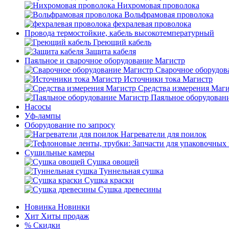
Нихромовая проволока
Вольфрамовая проволока
фехралевая проволока
Провода термостойкие, кабель высокотемпературный
Греющий кабель
Защита кабеля
Паяльное и сварочное оборудование Магистр
Сварочное оборудов
Источники тока Магистр
Средства измерения Маг
Паяльное оборудован
Насосы
Уф-лампы
Оборудование по запросу
Нагреватели для поилок
Сушильные камеры
Сушка овощей
Туннельная сушка
Сушка краски
Сушка древесины
Новинка
Новинки
Хит
Хиты продаж
%
Скидки