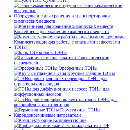
Сухой ТЭН
Тэны керамические
воздушные
Оборудование для хранения и транспортировки
химических веществ
Контейнеры для хранения химических веществ
Комплектующие для работы с опасными веществами
ТЭНы
Блок ТЭНы
Гальванические
нагреватели
Оребренные ТЭНы
Круглые гладкие ТЭНы
ТЭНы для
стрелочных переводов
ТЭНы для
диффузионных насосов
ТЭНы для
колориферов, вентиляторов
Герметичные ТЭНы
Карбидокремниевые нагреватели
Комплектующие