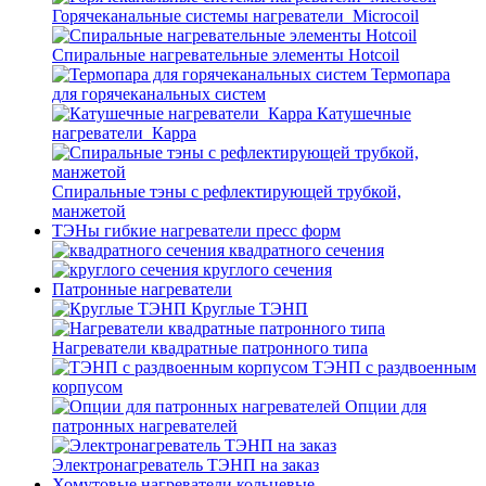
Горячеканальные системы нагреватели_Microcoil
Спиральные нагревательные элементы Hotcoil
Термопара
для горячеканальных систем
Катушечные
нагреватели_Карра
Спиральные тэны с рефлектирующей трубкой,
манжетой
ТЭНы гибкие нагреватели пресс форм
квадратного сечения
круглого сечения
Патронные нагреватели
Круглые ТЭНП
Нагреватели квадратные патронного типа
ТЭНП с раздвоенным
корпусом
Опции для
патронных нагревателей
Электронагреватель ТЭНП на заказ
Хомутовые нагреватели кольцевые