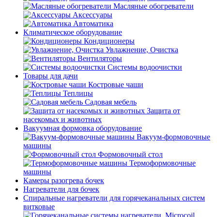
Масляные обогреватели
Аксессуары
Автоматика
Климатическое оборудование
Кондиционеры
Увлажнение, Очистка
Вентиляторы
Системы водоочистки
Товары для дачи
Костровые чаши
Теплицы
Садовая мебель
Защита от
насекомых и животных
Вакуумная формовка оборудование
Вакуум-формовочные
машины
Формовочный стол
Термоформовочные
машины
Камеры разогрева бочек
Нагреватели для бочек
Спиральные нагреватели для горячеканальных систем
витковые