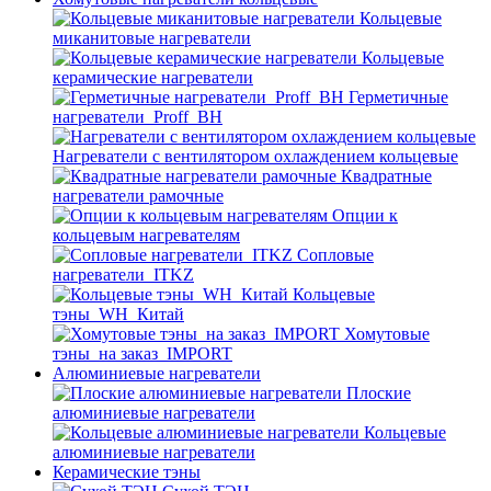
Кольцевые
миканитовые нагреватели
Кольцевые
керамические нагреватели
Герметичные
нагреватели_Proff_BH
Нагреватели с вентилятором охлаждением кольцевые
Квадратные
нагреватели рамочные
Опции к
кольцевым нагревателям
Cопловые
нагреватели_ITKZ
Кольцевые
тэны_WH_Китай
Хомутовые
тэны_на заказ_IMPORT
Алюминиевые нагреватели
Плоские
алюминиевые нагреватели
Кольцевые
алюминиевые нагреватели
Керамические тэны