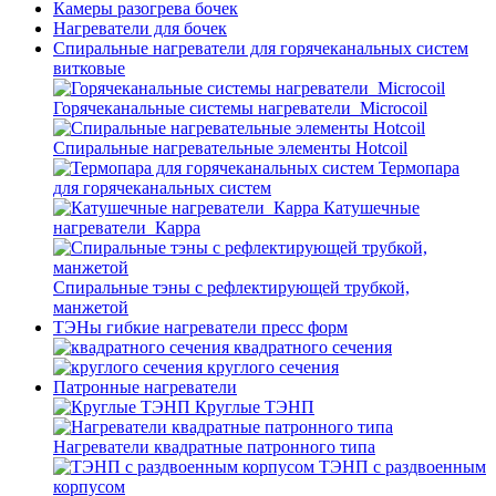
Камеры разогрева бочек
Нагреватели для бочек
Спиральные нагреватели для горячеканальных систем
витковые
Горячеканальные системы нагреватели_Microcoil
Спиральные нагревательные элементы Hotcoil
Термопара
для горячеканальных систем
Катушечные
нагреватели_Карра
Спиральные тэны с рефлектирующей трубкой,
манжетой
ТЭНы гибкие нагреватели пресс форм
квадратного сечения
круглого сечения
Патронные нагреватели
Круглые ТЭНП
Нагреватели квадратные патронного типа
ТЭНП с раздвоенным
корпусом