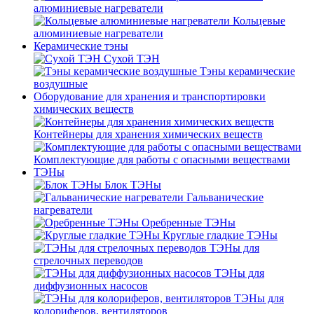
алюминиевые нагреватели
Кольцевые
алюминиевые нагреватели
Керамические тэны
Сухой ТЭН
Тэны керамические
воздушные
Оборудование для хранения и транспортировки
химических веществ
Контейнеры для хранения химических веществ
Комплектующие для работы с опасными веществами
ТЭНы
Блок ТЭНы
Гальванические
нагреватели
Оребренные ТЭНы
Круглые гладкие ТЭНы
ТЭНы для
стрелочных переводов
ТЭНы для
диффузионных насосов
ТЭНы для
колориферов, вентиляторов