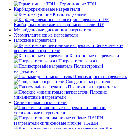
Герметичные ТЭНы
Карбидокремниевые нагреватели
Комплектующие
Карбидокремниевые электронагреватели_DF
Молибденовые дисилицид нагреватели
Хромитлантановые нагреватели
Плоские нагреватели
Керамические
ленточные нагреватели
Каптоновые нагреватели
Нагреватели зеркал
Полиэстровый
нагреватель
Полиамидный нагреватель
Слюдяные нагреватели
Пленочный нагреватель
Плоские
миканитовые нагреватели
Силиконовые нагреватели
Плоские
силиконовые нагреватели
Нагреватели силиконовые гибкие_НАШИ
Доп.