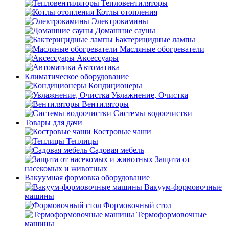
Тепловентиляторы
Котлы отопления
Электрокамины
Домашние сауны
Бактерицидные лампы
Масляные обогреватели
Аксессуары
Автоматика
Климатическое оборудование
Кондиционеры
Увлажнение, Очистка
Вентиляторы
Системы водоочистки
Товары для дачи
Костровые чаши
Теплицы
Садовая мебель
Защита от
насекомых и животных
Вакуумная формовка оборудование
Вакуум-формовочные
машины
Формовочный стол
Термоформовочные
машины