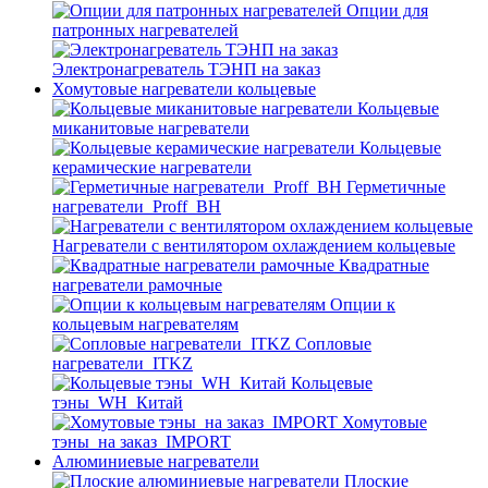
Опции для
патронных нагревателей
Электронагреватель ТЭНП на заказ
Хомутовые нагреватели кольцевые
Кольцевые
миканитовые нагреватели
Кольцевые
керамические нагреватели
Герметичные
нагреватели_Proff_BH
Нагреватели с вентилятором охлаждением кольцевые
Квадратные
нагреватели рамочные
Опции к
кольцевым нагревателям
Cопловые
нагреватели_ITKZ
Кольцевые
тэны_WH_Китай
Хомутовые
тэны_на заказ_IMPORT
Алюминиевые нагреватели
Плоские