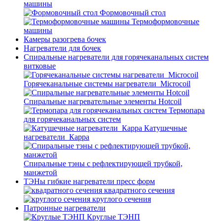
машины
Формовочный стол
Термоформовочные
машины
Камеры разогрева бочек
Нагреватели для бочек
Спиральные нагреватели для горячеканальных систем
витковые
Горячеканальные системы нагреватели_Microcoil
Спиральные нагревательные элементы Hotcoil
Термопара
для горячеканальных систем
Катушечные
нагреватели_Карра
Спиральные тэны с рефлектирующей трубкой,
манжетой
ТЭНы гибкие нагреватели пресс форм
квадратного сечения
круглого сечения
Патронные нагреватели
Круглые ТЭНП