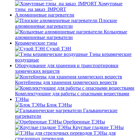
Хомутовые
тэны_на заказ_IMPORT
Алюминиевые нагреватели
Плоские
алюминиевые нагреватели
Кольцевые
алюминиевые нагреватели
Керамические тэны
Сухой ТЭН
Тэны керамические
воздушные
Оборудование для хранения и транспортировки
химических веществ
Контейнеры для хранения химических веществ
Комплектующие для работы с опасными веществами
ТЭНы
Блок ТЭНы
Гальванические
нагреватели
Оребренные ТЭНы
Круглые гладкие ТЭНы
ТЭНы для
стрелочных переводов