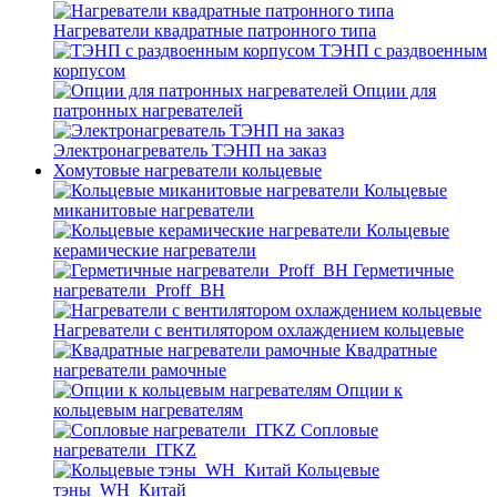
Нагреватели квадратные патронного типа
ТЭНП с раздвоенным
корпусом
Опции для
патронных нагревателей
Электронагреватель ТЭНП на заказ
Хомутовые нагреватели кольцевые
Кольцевые
миканитовые нагреватели
Кольцевые
керамические нагреватели
Герметичные
нагреватели_Proff_BH
Нагреватели с вентилятором охлаждением кольцевые
Квадратные
нагреватели рамочные
Опции к
кольцевым нагревателям
Cопловые
нагреватели_ITKZ
Кольцевые
тэны_WH_Китай