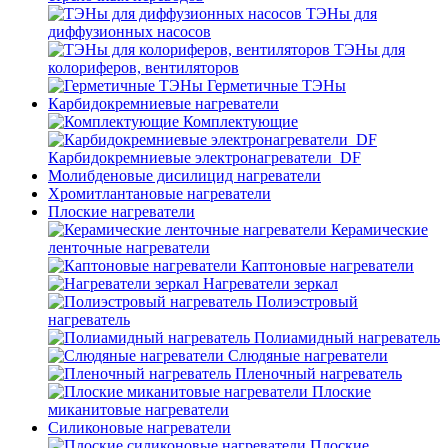
ТЭНы для
диффузионных насосов
ТЭНы для
колориферов, вентиляторов
Герметичные ТЭНы
Карбидокремниевые нагреватели
Комплектующие
Карбидокремниевые электронагреватели_DF
Молибденовые дисилицид нагреватели
Хромитлантановые нагреватели
Плоские нагреватели
Керамические
ленточные нагреватели
Каптоновые нагреватели
Нагреватели зеркал
Полиэстровый
нагреватель
Полиамидный нагреватель
Слюдяные нагреватели
Пленочный нагреватель
Плоские
миканитовые нагреватели
Силиконовые нагреватели
Плоские