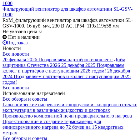
Фильтрующий вентилятор для шкафов автоматики SL-GSV-
1000
RxM_фильтрующий вентилятор для шкафов автоматики SL-
GSV-1000, 16 куб. м/ч, 230 В АС, IP54, 119x119x58 мм
Не указана цена
за 1
Нет в наличии
Под заказ
Новости
Все новости
20 февраля 2026
Поздравляем партнёров и коллег с Днём
защитника Отечества 2026
25 декабря 2025
Поздравляем
коллег и партнёров с наступающим 2026 годом!
26 декабря
2024
Поздравляем партнёров и коллег с наступающим 2025
годом!
Все новости
Использование нагревателей
Все обзоры и советы
Гальванические нагреватели с корпусом из кварцевого стекла:
эксплуатация в различных жидкостях и растворах
Производство композитной печи предварительного нагрева
Проектирование и создание термокамеры для
единовременного нагрева до 72 бочек на 15 квадратных
метрах
Все обзоры и советы