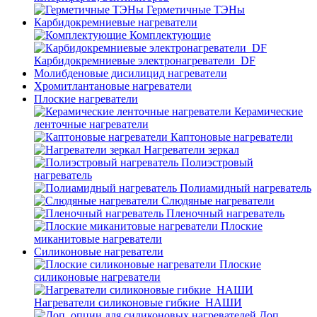
Герметичные ТЭНы
Карбидокремниевые нагреватели
Комплектующие
Карбидокремниевые электронагреватели_DF
Молибденовые дисилицид нагреватели
Хромитлантановые нагреватели
Плоские нагреватели
Керамические
ленточные нагреватели
Каптоновые нагреватели
Нагреватели зеркал
Полиэстровый
нагреватель
Полиамидный нагреватель
Слюдяные нагреватели
Пленочный нагреватель
Плоские
миканитовые нагреватели
Силиконовые нагреватели
Плоские
силиконовые нагреватели
Нагреватели силиконовые гибкие_НАШИ
Доп.