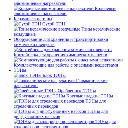
алюминиевые нагреватели
Кольцевые
алюминиевые нагреватели
Керамические тэны
Сухой ТЭН
Тэны керамические
воздушные
Оборудование для хранения и транспортировки
химических веществ
Контейнеры для хранения химических веществ
Комплектующие для работы с опасными веществами
ТЭНы
Блок ТЭНы
Гальванические
нагреватели
Оребренные ТЭНы
Круглые гладкие ТЭНы
ТЭНы для
стрелочных переводов
ТЭНы для
диффузионных насосов
ТЭНы для
колориферов, вентиляторов