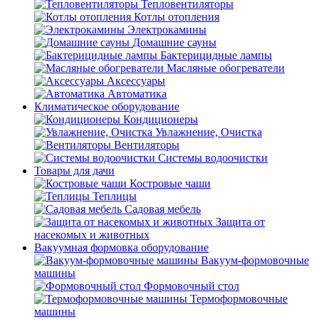
Тепловентиляторы
Котлы отопления
Электрокамины
Домашние сауны
Бактерицидные лампы
Масляные обогреватели
Аксессуары
Автоматика
Климатическое оборудование
Кондиционеры
Увлажнение, Очистка
Вентиляторы
Системы водоочистки
Товары для дачи
Костровые чаши
Теплицы
Садовая мебель
Защита от
насекомых и животных
Вакуумная формовка оборудование
Вакуум-формовочные
машины
Формовочный стол
Термоформовочные
машины