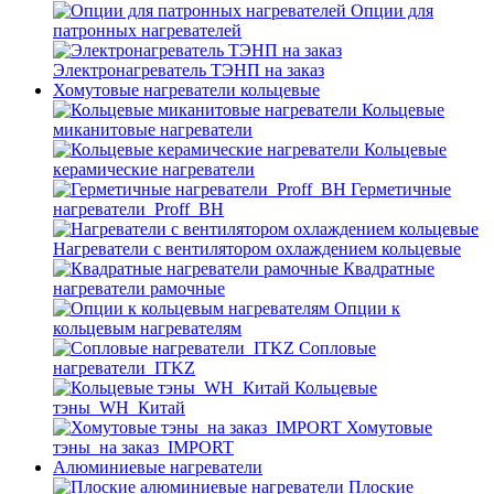
Опции для
патронных нагревателей
Электронагреватель ТЭНП на заказ
Хомутовые нагреватели кольцевые
Кольцевые
миканитовые нагреватели
Кольцевые
керамические нагреватели
Герметичные
нагреватели_Proff_BH
Нагреватели с вентилятором охлаждением кольцевые
Квадратные
нагреватели рамочные
Опции к
кольцевым нагревателям
Cопловые
нагреватели_ITKZ
Кольцевые
тэны_WH_Китай
Хомутовые
тэны_на заказ_IMPORT
Алюминиевые нагреватели
Плоские