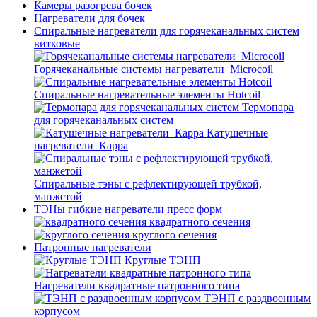
Камеры разогрева бочек
Нагреватели для бочек
Спиральные нагреватели для горячеканальных систем
витковые
Горячеканальные системы нагреватели_Microcoil
Спиральные нагревательные элементы Hotcoil
Термопара
для горячеканальных систем
Катушечные
нагреватели_Карра
Спиральные тэны с рефлектирующей трубкой,
манжетой
ТЭНы гибкие нагреватели пресс форм
квадратного сечения
круглого сечения
Патронные нагреватели
Круглые ТЭНП
Нагреватели квадратные патронного типа
ТЭНП с раздвоенным
корпусом