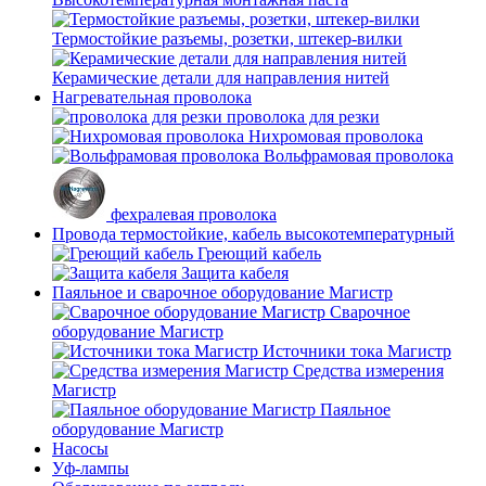
Термостойкие разъемы, розетки, штекер-вилки
Керамические детали для направления нитей
Нагревательная проволока
проволока для резки
Нихромовая проволока
Вольфрамовая проволока
фехралевая проволока
Провода термостойкие, кабель высокотемпературный
Греющий кабель
Защита кабеля
Паяльное и сварочное оборудование Магистр
Сварочное
оборудование Магистр
Источники тока Магистр
Средства измерения
Магистр
Паяльное
оборудование Магистр
Насосы
Уф-лампы