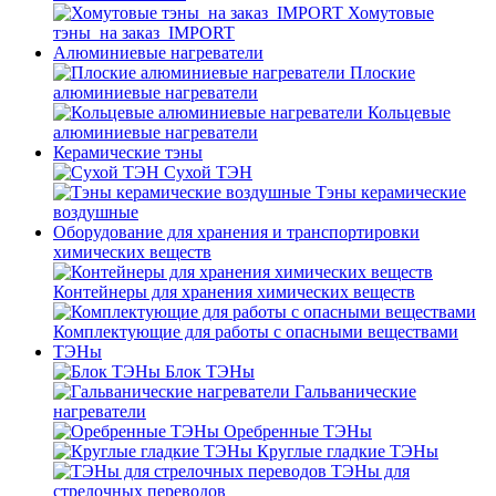
Хомутовые
тэны_на заказ_IMPORT
Алюминиевые нагреватели
Плоские
алюминиевые нагреватели
Кольцевые
алюминиевые нагреватели
Керамические тэны
Сухой ТЭН
Тэны керамические
воздушные
Оборудование для хранения и транспортировки
химических веществ
Контейнеры для хранения химических веществ
Комплектующие для работы с опасными веществами
ТЭНы
Блок ТЭНы
Гальванические
нагреватели
Оребренные ТЭНы
Круглые гладкие ТЭНы
ТЭНы для
стрелочных переводов