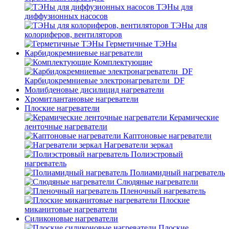
ТЭНы для
диффузионных насосов
ТЭНы для
колориферов, вентиляторов
Герметичные ТЭНы
Карбидокремниевые нагреватели
Комплектующие
Карбидокремниевые электронагреватели_DF
Молибденовые дисилицид нагреватели
Хромитлантановые нагреватели
Плоские нагреватели
Керамические
ленточные нагреватели
Каптоновые нагреватели
Нагреватели зеркал
Полиэстровый
нагреватель
Полиамидный нагреватель
Слюдяные нагреватели
Пленочный нагреватель
Плоские
миканитовые нагреватели
Силиконовые нагреватели
Плоские