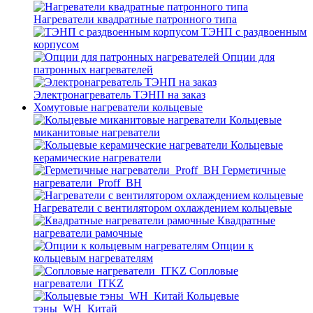
Нагреватели квадратные патронного типа
ТЭНП с раздвоенным
корпусом
Опции для
патронных нагревателей
Электронагреватель ТЭНП на заказ
Хомутовые нагреватели кольцевые
Кольцевые
миканитовые нагреватели
Кольцевые
керамические нагреватели
Герметичные
нагреватели_Proff_BH
Нагреватели с вентилятором охлаждением кольцевые
Квадратные
нагреватели рамочные
Опции к
кольцевым нагревателям
Cопловые
нагреватели_ITKZ
Кольцевые
тэны_WH_Китай