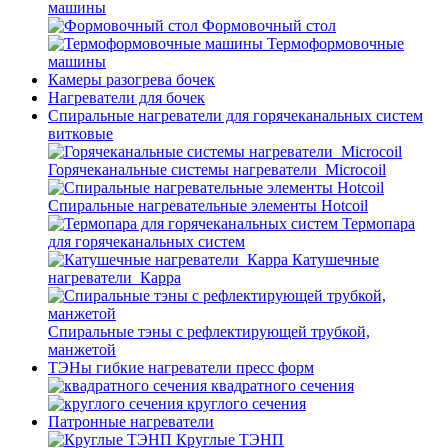
машины
Формовочный стол
Термоформовочные
машины
Камеры разогрева бочек
Нагреватели для бочек
Спиральные нагреватели для горячеканальных систем
витковые
Горячеканальные системы нагреватели_Microcoil
Спиральные нагревательные элементы Hotcoil
Термопара
для горячеканальных систем
Катушечные
нагреватели_Карра
Спиральные тэны с рефлектирующей трубкой,
манжетой
ТЭНы гибкие нагреватели пресс форм
квадратного сечения
круглого сечения
Патронные нагреватели
Круглые ТЭНП