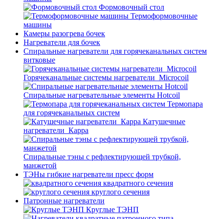
Формовочный стол
Термоформовочные
машины
Камеры разогрева бочек
Нагреватели для бочек
Спиральные нагреватели для горячеканальных систем
витковые
Горячеканальные системы нагреватели_Microcoil
Спиральные нагревательные элементы Hotcoil
Термопара
для горячеканальных систем
Катушечные
нагреватели_Карра
Спиральные тэны с рефлектирующей трубкой,
манжетой
ТЭНы гибкие нагреватели пресс форм
квадратного сечения
круглого сечения
Патронные нагреватели
Круглые ТЭНП