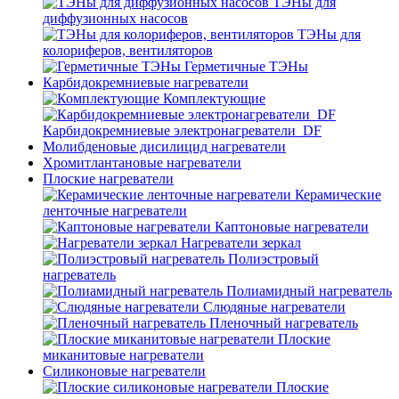
ТЭНы для
диффузионных насосов
ТЭНы для
колориферов, вентиляторов
Герметичные ТЭНы
Карбидокремниевые нагреватели
Комплектующие
Карбидокремниевые электронагреватели_DF
Молибденовые дисилицид нагреватели
Хромитлантановые нагреватели
Плоские нагреватели
Керамические
ленточные нагреватели
Каптоновые нагреватели
Нагреватели зеркал
Полиэстровый
нагреватель
Полиамидный нагреватель
Слюдяные нагреватели
Пленочный нагреватель
Плоские
миканитовые нагреватели
Силиконовые нагреватели
Плоские