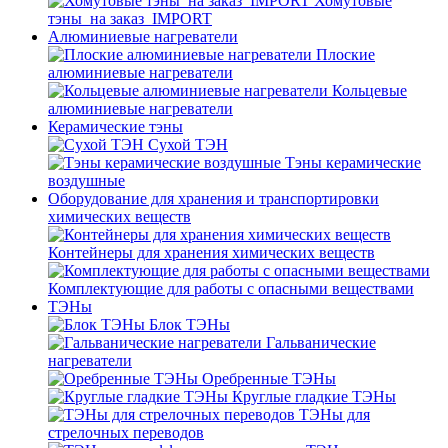
Хомутовые
тэны_на заказ_IMPORT
Алюминиевые нагреватели
Плоские
алюминиевые нагреватели
Кольцевые
алюминиевые нагреватели
Керамические тэны
Сухой ТЭН
Тэны керамические
воздушные
Оборудование для хранения и транспортировки
химических веществ
Контейнеры для хранения химических веществ
Комплектующие для работы с опасными веществами
ТЭНы
Блок ТЭНы
Гальванические
нагреватели
Оребренные ТЭНы
Круглые гладкие ТЭНы
ТЭНы для
стрелочных переводов