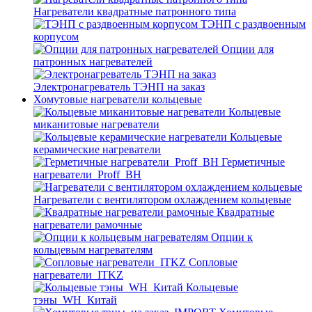
Нагреватели квадратные патронного типа
ТЭНП с раздвоенным
корпусом
Опции для
патронных нагревателей
Электронагреватель ТЭНП на заказ
Хомутовые нагреватели кольцевые
Кольцевые
миканитовые нагреватели
Кольцевые
керамические нагреватели
Герметичные
нагреватели_Proff_BH
Нагреватели с вентилятором охлаждением кольцевые
Квадратные
нагреватели рамочные
Опции к
кольцевым нагревателям
Cопловые
нагреватели_ITKZ
Кольцевые
тэны_WH_Китай