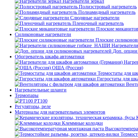
Нагреватели зеркал
Полиэстровый нагреватель
Полиамидный нагреватель
Слюдяные нагреватели
Пленочный нагреватель
Плоские миканитов
Силиконовые нагреватели
Плоские силиконов
Нагревател
Доп. опции
Обогреватель шкафа автоматики
Нагрев
ОША (Россия)
Термостаты для ш
Гигростаты для шк
Венти
Нагревательные шланги
Термопары
PT100
Регуляторы, реле
Материалы для нагревательных элементов
Клеммные колодки
Высокотемпера
Термост