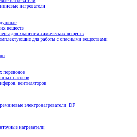
вые нагреватели
иниевые нагреватели
здушные
ких веществ
неры для хранения химических веществ
омплектующие для работы с опасными веществами
ели
х переводов
нных насосов
иферов, вентиляторов
ремниевые электронагреватели_DF
нточные нагреватели