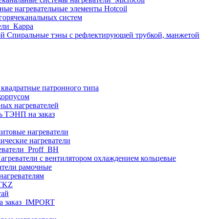
ные нагревательные элементы Hotcoil
 горячеканальных систем
ели_Карра
Спиральные тэны с рефлектирующей трубкой, манжетой
 квадратные патронного типа
корпусом
ных нагревателей
ь ТЭНП на заказ
итовые нагреватели
ические нагреватели
еватели_Proff_BH
агреватели с вентилятором охлаждением кольцевые
атели рамочные
нагревателям
ITKZ
тай
а заказ_IMPORT