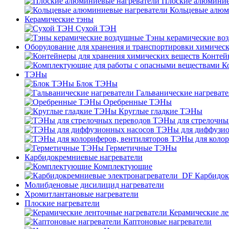
Плоские алюминие
Кольцевые алюм
Керамические тэны
Сухой ТЭН
Тэны керамические во
Оборудование для хранения и транспортировки химичес
Контей
К
ТЭНы
Блок ТЭНы
Гальванические нагреват
Оребренные ТЭНы
Круглые гладкие ТЭНы
ТЭНы для стрелочны
ТЭНы для диффузио
ТЭНы для колор
Герметичные ТЭНы
Карбидокремниевые нагреватели
Комплектующие
Карбидок
Молибденовые дисилицид нагреватели
Хромитлантановые нагреватели
Плоские нагреватели
Керамические ле
Каптоновые нагреватели