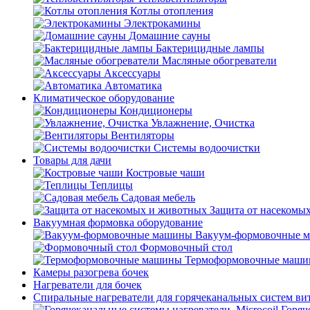
Котлы отопления
Электрокамины
Домашние сауны
Бактерицидные лампы
Масляные обогреватели
Аксессуары
Автоматика
Климатическое оборудование
Кондиционеры
Увлажнение, Очистка
Вентиляторы
Системы водоочистки
Товары для дачи
Костровые чаши
Теплицы
Садовая мебель
Защита от насекомы
Вакуумная формовка оборудование
Вакуум-формовочные 
Формовочный стол
Термоформовочные маш
Камеры разогрева бочек
Нагреватели для бочек
Спиральные нагреватели для горячеканальных систем ви
Горяч