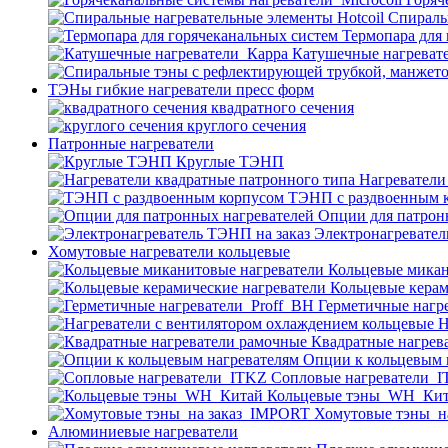
Спираль
Термопара для
Катушечные нагреват
ТЭНы гибкие нагреватели пресс форм
квадратного сечения
круглого сечения
Патронные нагреватели
Круглые ТЭНП
Нагреватели
ТЭНП с раздвоенным 
Опции для патрон
Электронагревател
Хомутовые нагреватели кольцевые
Кольцевые микан
Кольцевые керам
Герметичные нагр
Н
Квадратные нагрев
Опции к кольцевым 
Cопловые нагреватели_
Кольцевые тэны_WH_Ки
Хомутовые тэны_н
Алюминиевые нагреватели