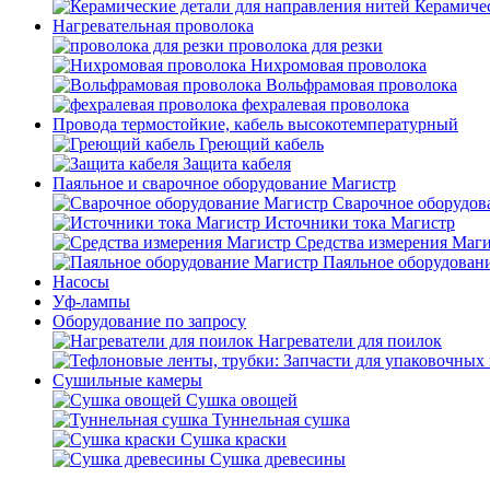
Керамичес
Нагревательная проволока
проволока для резки
Нихромовая проволока
Вольфрамовая проволока
фехралевая проволока
Провода термостойкие, кабель высокотемпературный
Греющий кабель
Защита кабеля
Паяльное и сварочное оборудование Магистр
Сварочное оборудов
Источники тока Магистр
Средства измерения Маг
Паяльное оборудован
Насосы
Уф-лампы
Оборудование по запросу
Нагреватели для поилок
Сушильные камеры
Сушка овощей
Туннельная сушка
Сушка краски
Сушка древесины