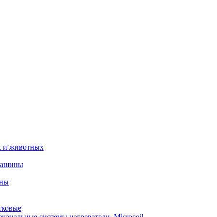
х и животных
машины
ины
тковые
еканальные системы нагреватели_Microcoil