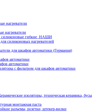
ые нагреватели
ые нагреватели
и силиконовые гибкие_НАШИ
 для силиконовых нагревателей
атели для шкафов автоматики (Германия)
кафов автоматики
афов автоматики
ляторы с фильтром для шкафов автоматики
Керамические изоляторы, техническая керамика, бусы
турная монтажная паста
ойкие разъемы, розетки, штекер-вилки