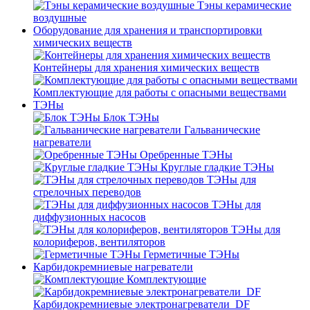
Тэны керамические
воздушные
Оборудование для хранения и транспортировки
химических веществ
Контейнеры для хранения химических веществ
Комплектующие для работы с опасными веществами
ТЭНы
Блок ТЭНы
Гальванические
нагреватели
Оребренные ТЭНы
Круглые гладкие ТЭНы
ТЭНы для
стрелочных переводов
ТЭНы для
диффузионных насосов
ТЭНы для
колориферов, вентиляторов
Герметичные ТЭНы
Карбидокремниевые нагреватели
Комплектующие
Карбидокремниевые электронагреватели_DF