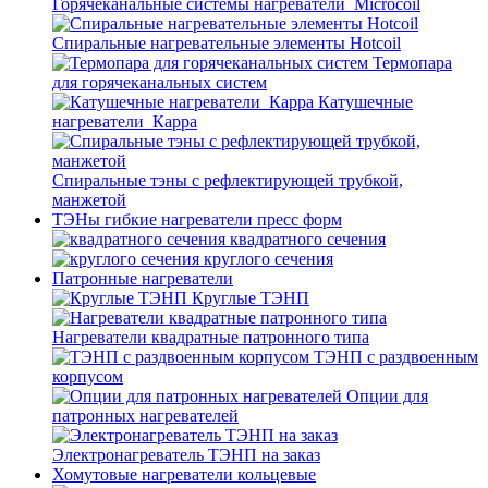
Горячеканальные системы нагреватели_Microcoil
Спиральные нагревательные элементы Hotcoil
Термопара
для горячеканальных систем
Катушечные
нагреватели_Карра
Спиральные тэны с рефлектирующей трубкой,
манжетой
ТЭНы гибкие нагреватели пресс форм
квадратного сечения
круглого сечения
Патронные нагреватели
Круглые ТЭНП
Нагреватели квадратные патронного типа
ТЭНП с раздвоенным
корпусом
Опции для
патронных нагревателей
Электронагреватель ТЭНП на заказ
Хомутовые нагреватели кольцевые