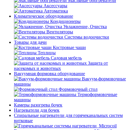
Масляные обогреватели
Аксессуары
Автоматика
Климатическое оборудование
Кондиционеры
Увлажнение, Очистка
Вентиляторы
Системы водоочистки
Товары для дачи
Костровые чаши
Теплицы
Садовая мебель
Защита от
насекомых и животных
Вакуумная формовка оборудование
Вакуум-формовочные
машины
Формовочный стол
Термоформовочные
машины
Камеры разогрева бочек
Нагреватели для бочек
Спиральные нагреватели для горячеканальных систем
витковые