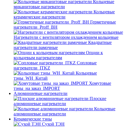
Кольцевые
миканитовые нагреватели
Кольцевые
керамические нагреватели
Герметичные
нагреватели_Proff_BH
Нагреватели с вентилятором охлаждением кольцевые
Квадратные
нагреватели рамочные
Опции к
кольцевым нагревателям
Cопловые
нагреватели_ITKZ
Кольцевые
тэны_WH_Китай
Хомутовые
тэны_на заказ_IMPORT
Алюминиевые нагреватели
Плоские
алюминиевые нагреватели
Кольцевые
алюминиевые нагреватели
Керамические тэны
Сухой ТЭН