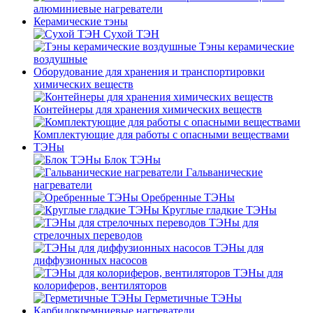
алюминиевые нагреватели
Керамические тэны
Сухой ТЭН
Тэны керамические
воздушные
Оборудование для хранения и транспортировки
химических веществ
Контейнеры для хранения химических веществ
Комплектующие для работы с опасными веществами
ТЭНы
Блок ТЭНы
Гальванические
нагреватели
Оребренные ТЭНы
Круглые гладкие ТЭНы
ТЭНы для
стрелочных переводов
ТЭНы для
диффузионных насосов
ТЭНы для
колориферов, вентиляторов
Герметичные ТЭНы
Карбидокремниевые нагреватели