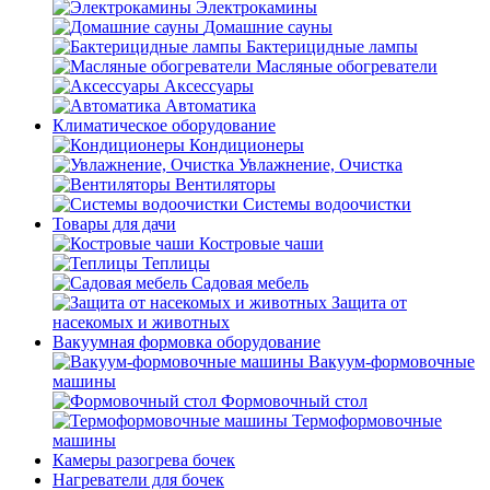
Электрокамины
Домашние сауны
Бактерицидные лампы
Масляные обогреватели
Аксессуары
Автоматика
Климатическое оборудование
Кондиционеры
Увлажнение, Очистка
Вентиляторы
Системы водоочистки
Товары для дачи
Костровые чаши
Теплицы
Садовая мебель
Защита от
насекомых и животных
Вакуумная формовка оборудование
Вакуум-формовочные
машины
Формовочный стол
Термоформовочные
машины
Камеры разогрева бочек
Нагреватели для бочек