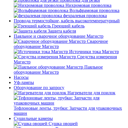
проволока для резки
Нихромовая проволока
Вольфрамовая проволока
фехралевая проволока
Провода термостойкие, кабель высокотемпературный
Греющий кабель
Защита кабеля
Паяльное и сварочное оборудование Магистр
Сварочное
оборудование Магистр
Источники тока Магистр
Средства измерения
Магистр
Паяльное
оборудование Магистр
Насосы
Уф-лампы
Оборудование по запросу
Нагреватели для поилок
Тефлоновые ленты, трубки: Запчасти для упаковочных
машин
Сушильные камеры
Сушка овощей