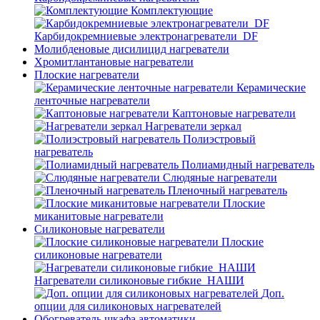
Комплектующие
Карбидокремниевые электронагреватели_DF
Молибденовые дисилицид нагреватели
Хромитлантановые нагреватели
Плоские нагреватели
Керамические
ленточные нагреватели
Каптоновые нагреватели
Нагреватели зеркал
Полиэстровый
нагреватель
Полиамидный нагреватель
Слюдяные нагреватели
Пленочный нагреватель
Плоские
миканитовые нагреватели
Силиконовые нагреватели
Плоские
силиконовые нагреватели
Нагреватели силиконовые гибкие_НАШИ
Доп.
опции для силиконовых нагревателей
Обогреватель шкафа автоматики