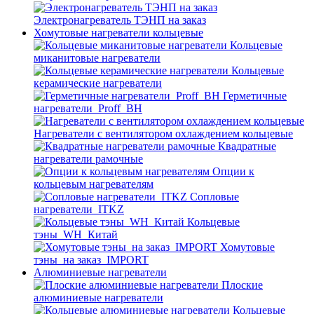
Электронагреватель ТЭНП на заказ
Хомутовые нагреватели кольцевые
Кольцевые
миканитовые нагреватели
Кольцевые
керамические нагреватели
Герметичные
нагреватели_Proff_BH
Нагреватели с вентилятором охлаждением кольцевые
Квадратные
нагреватели рамочные
Опции к
кольцевым нагревателям
Cопловые
нагреватели_ITKZ
Кольцевые
тэны_WH_Китай
Хомутовые
тэны_на заказ_IMPORT
Алюминиевые нагреватели
Плоские
алюминиевые нагреватели
Кольцевые