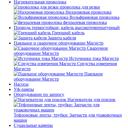
Нагревательная проволока
проволока для резки
Нихромовая проволока
Вольфрамовая проволока
фехралевая проволока
Провода термостойкие, кабель высокотемпературный
Греющий кабель
Защита кабеля
Паяльное и сварочное оборудование Магистр
Сварочное
оборудование Магистр
Источники тока Магистр
Средства измерения
Магистр
Паяльное
оборудование Магистр
Насосы
Уф-лампы
Оборудование по запросу
Нагреватели для поилок
Тефлоновые ленты, трубки: Запчасти для упаковочных
машин
Сушильные камеры