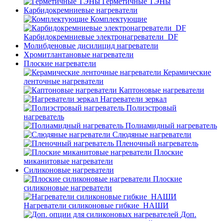
Герметичные ТЭНы
Карбидокремниевые нагреватели
Комплектующие
Карбидокремниевые электронагреватели_DF
Молибденовые дисилицид нагреватели
Хромитлантановые нагреватели
Плоские нагреватели
Керамические
ленточные нагреватели
Каптоновые нагреватели
Нагреватели зеркал
Полиэстровый
нагреватель
Полиамидный нагреватель
Слюдяные нагреватели
Пленочный нагреватель
Плоские
миканитовые нагреватели
Силиконовые нагреватели
Плоские
силиконовые нагреватели
Нагреватели силиконовые гибкие_НАШИ
Доп.