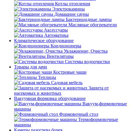
Котлы отопления
Электрокамины
Домашние сауны
Бактерицидные лампы
Масляные обогреватели
Аксессуары
Автоматика
Климатическое оборудование
Кондиционеры
Увлажнение, Очистка
Вентиляторы
Системы водоочистки
Товары для дачи
Костровые чаши
Теплицы
Садовая мебель
Защита от
насекомых и животных
Вакуумная формовка оборудование
Вакуум-формовочные
машины
Формовочный стол
Термоформовочные
машины
Камеры разогрева бочек