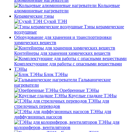
алюминиевые нагреватели
Кольцевые
алюминиевые нагреватели
Керамические тэны
Сухой ТЭН
Тэны керамические
воздушные
Оборудование для хранения и транспортировки
химических веществ
Контейнеры для хранения химических веществ
Комплектующие для работы с опасными веществами
ТЭНы
Блок ТЭНы
Гальванические
нагреватели
Оребренные ТЭНы
Круглые гладкие ТЭНы
ТЭНы для
стрелочных переводов
ТЭНы для
диффузионных насосов
ТЭНы для
колориферов, вентиляторов