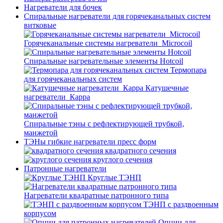
Нагреватели для бочек
Спиральные нагреватели для горячеканальных систем
витковые
Горячеканальные системы нагреватели_Microcoil
Спиральные нагревательные элементы Hotcoil
Термопара
для горячеканальных систем
Катушечные
нагреватели_Карра
Спиральные тэны с рефлектирующей трубкой,
манжетой
ТЭНы гибкие нагреватели пресс форм
квадратного сечения
круглого сечения
Патронные нагреватели
Круглые ТЭНП
Нагреватели квадратные патронного типа
ТЭНП с раздвоенным
корпусом
Опции для