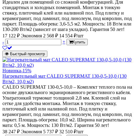
Идеален для помещений со сложной конфигурацией. Для
стандартных и холодных помещений. Монтаж в тонкую
стяжку, плиточный клей или наливной пол. Под плитку и
керамогранит, под ламинат, под линолеум, под ковролин, под
паркет. Площадь обогрева: 3,6-5,5 м2. Мощность: 18 Вт/м или
130-200 Вт/м2 (зависит от шага укладки). Гарантия 50 лет!
17 122 ₽
Экономия 2 568 ₽
14 554 ₽/шт
-
+
Купить
Быстрый просмотр
Новинка
-15%
Нагревательный мат CALEO SUPERMAT 130-0,5-10,0 (130
Вт/м2, 10,0 м2)
CALEO SUPERMAT 130-0,5-10,0 – Комплект теплого пола на
основе двухжильного экранированного резистивного кабеля.
Ультратонкий термомат толщиной 2,8 мм. Клеевой слой на
сетке для удобства монтажа. Монтаж в тонкую стяжку,
плиточный клей или наливной пол. Под плитку и
керамогранит, под ламинат, под линолеум, под ковролин, под
паркет. Площадь обогрева: 10,0 м2. Ширина нагревательного
мата: 0,5 м. Мощность: 130 Вт/м2. Гарантия 50 лет!
38 247 ₽
Экономия 5 737 ₽
32 510 ₽/шт