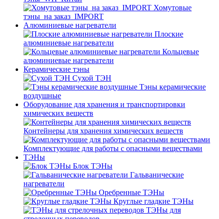
Хомутовые
тэны_на заказ_IMPORT
Алюминиевые нагреватели
Плоские
алюминиевые нагреватели
Кольцевые
алюминиевые нагреватели
Керамические тэны
Сухой ТЭН
Тэны керамические
воздушные
Оборудование для хранения и транспортировки
химических веществ
Контейнеры для хранения химических веществ
Комплектующие для работы с опасными веществами
ТЭНы
Блок ТЭНы
Гальванические
нагреватели
Оребренные ТЭНы
Круглые гладкие ТЭНы
ТЭНы для
стрелочных переводов