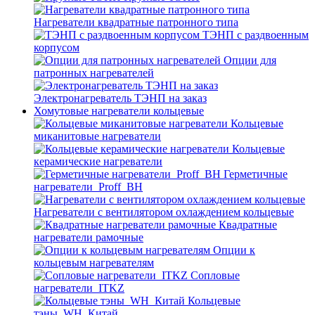
Нагреватели квадратные патронного типа
ТЭНП с раздвоенным
корпусом
Опции для
патронных нагревателей
Электронагреватель ТЭНП на заказ
Хомутовые нагреватели кольцевые
Кольцевые
миканитовые нагреватели
Кольцевые
керамические нагреватели
Герметичные
нагреватели_Proff_BH
Нагреватели с вентилятором охлаждением кольцевые
Квадратные
нагреватели рамочные
Опции к
кольцевым нагревателям
Cопловые
нагреватели_ITKZ
Кольцевые
тэны_WH_Китай