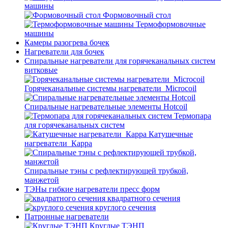
машины
Формовочный стол
Термоформовочные
машины
Камеры разогрева бочек
Нагреватели для бочек
Спиральные нагреватели для горячеканальных систем
витковые
Горячеканальные системы нагреватели_Microcoil
Спиральные нагревательные элементы Hotcoil
Термопара
для горячеканальных систем
Катушечные
нагреватели_Карра
Спиральные тэны с рефлектирующей трубкой,
манжетой
ТЭНы гибкие нагреватели пресс форм
квадратного сечения
круглого сечения
Патронные нагреватели
Круглые ТЭНП