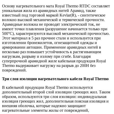
Основу нагревательного мата Royal Thermo RTDC составляет
уникальная жила из арамидных нитей Арамид, также
известный под торговой маркой Kevlar(R), - синтетическое
волокно высокой механической и термической прочности.
Арамидные волокна не проводят электрический ток, не
имеют точки плавления (разрушение начинается только при
500°С), характеризуются высокой механической прочностью.
Этот материал в 5 раз прочнее стали и используется при
изготовлении бронежилетов, огнезащитной одежды и
армировании автошин. Применение арамидных нитей в
несколько раз повышает устойчивость к растягивающим
нагрузкам, разрыву и излому при сгибе. Благодаря
суперпрочной арамидной жиле кабельная продукция Royal
Thermo выдерживает нагрузку на разрыв до 200Н без
повреждений.
Три слоя изоляции нагревательного кабеля Royal Thermo
В кабельной продукции Royal Thermo используется
дополнительный второй слой изоляции греющих жил. Таким
образом, используются три слоя изоляции: индивидуальная
изоляция греющих жил, дополнительная поясная изоляция и
внешняя оболочка, которые надежно защищают
нагревательные элементы жилы от повреждений,