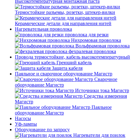
Высокотемпературная монтажная паста
Термостойкие разъемы, розетки, штекер-вилки
Керамические детали для направления нитей
Нагревательная проволока
проволока для резки
Нихромовая проволока
Вольфрамовая проволока
фехралевая проволока
Провода термостойкие, кабель высокотемпературный
Греющий кабель
Защита кабеля
Паяльное и сварочное оборудование Магистр
Сварочное
оборудование Магистр
Источники тока Магистр
Средства измерения
Магистр
Паяльное
оборудование Магистр
Насосы
Уф-лампы
Оборудование по запросу
Нагреватели для поилок