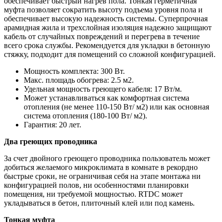
обеспечивает быстрый нагрев пола. Тонкая герметичная
муфта позволяет сократить высоту подъема уровня пола и
обеспечивает высокую надежность системы. Суперпрочная
арамидная жила и трехслойная изоляция надежно защищают
кабель от случайных повреждений и перегрева в течение
всего срока службы. Рекомендуется для укладки в бетонную
стяжку, подходит для помещений со сложной конфигурацией.
Мощность комплекта: 300 Вт.
Макс. площадь обогрева: 2.5 м2.
Удельная мощность греющего кабеля: 17 Вт/м.
Может устанавливаться как комфортная система
отопления (не менее 110-150 Вт/ м2) или как основная
система отопления (180-100 Вт/ м2).
Гарантия: 20 лет.
Два греющих проводника
За счет двойного греющего проводника пользователь может
добиться желаемого микроклимата в комнате в рекордно
быстрые сроки, не ограничивая себя на этапе монтажа ни
конфигурацией полов, ни особенностями планировки
помещения, ни требуемой мощностью. RTDC может
укладываться в бетон, плиточный клей или под камень.
Тонкая муфта