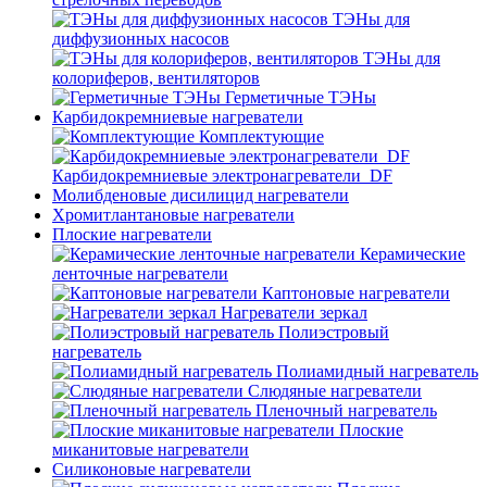
ТЭНы для
диффузионных насосов
ТЭНы для
колориферов, вентиляторов
Герметичные ТЭНы
Карбидокремниевые нагреватели
Комплектующие
Карбидокремниевые электронагреватели_DF
Молибденовые дисилицид нагреватели
Хромитлантановые нагреватели
Плоские нагреватели
Керамические
ленточные нагреватели
Каптоновые нагреватели
Нагреватели зеркал
Полиэстровый
нагреватель
Полиамидный нагреватель
Слюдяные нагреватели
Пленочный нагреватель
Плоские
миканитовые нагреватели
Силиконовые нагреватели