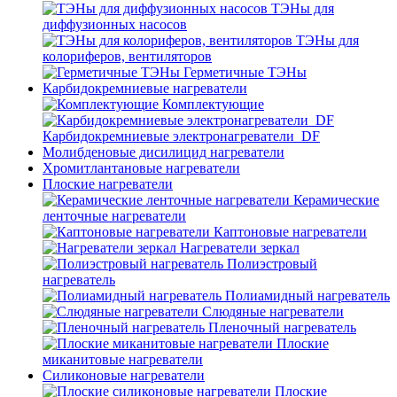
ТЭНы для
диффузионных насосов
ТЭНы для
колориферов, вентиляторов
Герметичные ТЭНы
Карбидокремниевые нагреватели
Комплектующие
Карбидокремниевые электронагреватели_DF
Молибденовые дисилицид нагреватели
Хромитлантановые нагреватели
Плоские нагреватели
Керамические
ленточные нагреватели
Каптоновые нагреватели
Нагреватели зеркал
Полиэстровый
нагреватель
Полиамидный нагреватель
Слюдяные нагреватели
Пленочный нагреватель
Плоские
миканитовые нагреватели
Силиконовые нагреватели
Плоские