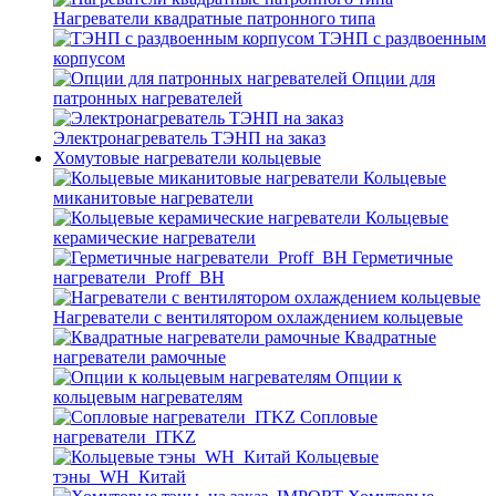
Нагреватели квадратные патронного типа
ТЭНП с раздвоенным
корпусом
Опции для
патронных нагревателей
Электронагреватель ТЭНП на заказ
Хомутовые нагреватели кольцевые
Кольцевые
миканитовые нагреватели
Кольцевые
керамические нагреватели
Герметичные
нагреватели_Proff_BH
Нагреватели с вентилятором охлаждением кольцевые
Квадратные
нагреватели рамочные
Опции к
кольцевым нагревателям
Cопловые
нагреватели_ITKZ
Кольцевые
тэны_WH_Китай