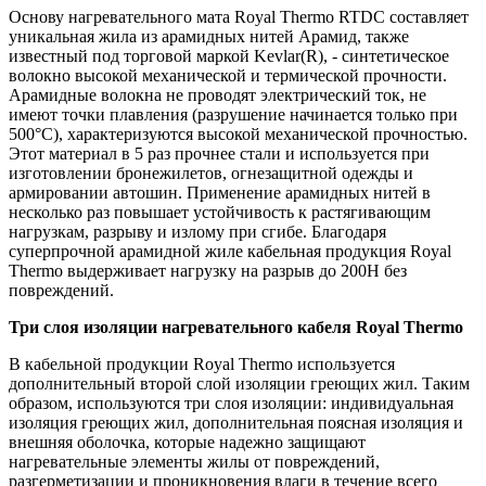
Основу нагревательного мата Royal Thermo RTDC составляет
уникальная жила из арамидных нитей Арамид, также
известный под торговой маркой Kevlar(R), - синтетическое
волокно высокой механической и термической прочности.
Арамидные волокна не проводят электрический ток, не
имеют точки плавления (разрушение начинается только при
500°С), характеризуются высокой механической прочностью.
Этот материал в 5 раз прочнее стали и используется при
изготовлении бронежилетов, огнезащитной одежды и
армировании автошин. Применение арамидных нитей в
несколько раз повышает устойчивость к растягивающим
нагрузкам, разрыву и излому при сгибе. Благодаря
суперпрочной арамидной жиле кабельная продукция Royal
Thermo выдерживает нагрузку на разрыв до 200Н без
повреждений.
Три слоя изоляции нагревательного кабеля Royal Thermo
В кабельной продукции Royal Thermo используется
дополнительный второй слой изоляции греющих жил. Таким
образом, используются три слоя изоляции: индивидуальная
изоляция греющих жил, дополнительная поясная изоляция и
внешняя оболочка, которые надежно защищают
нагревательные элементы жилы от повреждений,
разгерметизации и проникновения влаги в течение всего