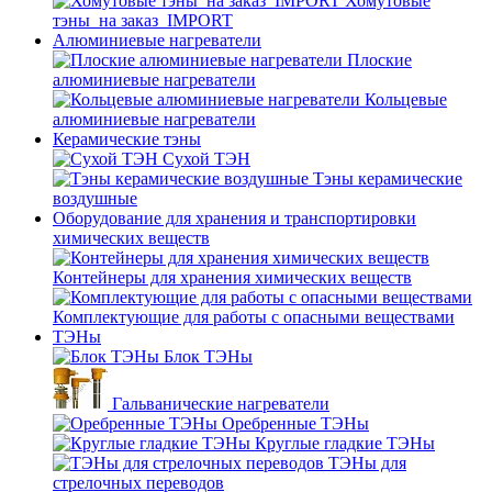
Хомутовые
тэны_на заказ_IMPORT
Алюминиевые нагреватели
Плоские
алюминиевые нагреватели
Кольцевые
алюминиевые нагреватели
Керамические тэны
Сухой ТЭН
Тэны керамические
воздушные
Оборудование для хранения и транспортировки
химических веществ
Контейнеры для хранения химических веществ
Комплектующие для работы с опасными веществами
ТЭНы
Блок ТЭНы
Гальванические нагреватели
Оребренные ТЭНы
Круглые гладкие ТЭНы
ТЭНы для
стрелочных переводов