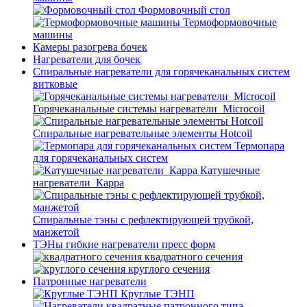
Формовочный стол
Термоформовочные
машины
Камеры разогрева бочек
Нагреватели для бочек
Спиральные нагреватели для горячеканальных систем
витковые
Горячеканальные системы нагреватели_Microcoil
Спиральные нагревательные элементы Hotcoil
Термопара
для горячеканальных систем
Катушечные
нагреватели_Карра
Спиральные тэны с рефлектирующей трубкой,
манжетой
ТЭНы гибкие нагреватели пресс форм
квадратного сечения
круглого сечения
Патронные нагреватели
Круглые ТЭНП