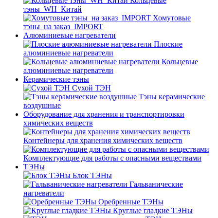
Кольцевые
тэны_WH_Китай
Хомутовые
тэны_на заказ_IMPORT
Алюминиевые нагреватели
Плоские
алюминиевые нагреватели
Кольцевые
алюминиевые нагреватели
Керамические тэны
Сухой ТЭН
Тэны керамические
воздушные
Оборудование для хранения и транспортировки
химических веществ
Контейнеры для хранения химических веществ
Комплектующие для работы с опасными веществами
ТЭНы
Блок ТЭНы
Гальванические
нагреватели
Оребренные ТЭНы
Круглые гладкие ТЭНы