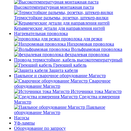
Высокотемпературная монтажная паста
Термостойкие разъемы, розетки, штекер-вилки
Керамические детали для направления нитей
Нагревательная проволока
проволока для резки
Нихромовая проволока
Вольфрамовая проволока
фехралевая проволока
Провода термостойкие, кабель высокотемпературный
Греющий кабель
Защита кабеля
Паяльное и сварочное оборудование Магистр
Сварочное
оборудование Магистр
Источники тока Магистр
Средства измерения
Магистр
Паяльное
оборудование Магистр
Насосы
Уф-лампы
Оборудование по запросу