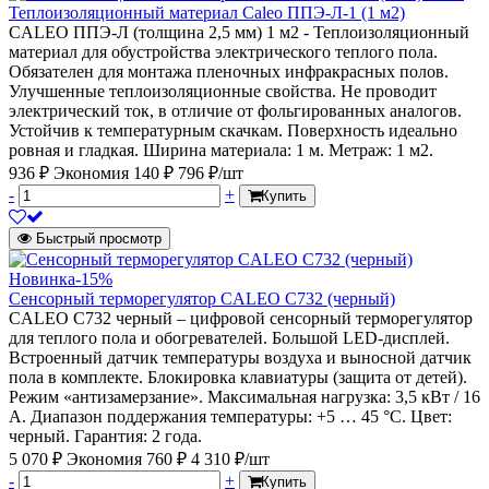
Теплоизоляционный материал Caleo ППЭ-Л-1 (1 м2)
CALEO ППЭ-Л (толщина 2,5 мм) 1 м2 - Теплоизоляционный
материал для обустройства электрического теплого пола.
Обязателен для монтажа пленочных инфракрасных полов.
Улучшенные теплоизоляционные свойства. Не проводит
электрический ток, в отличие от фольгированных аналогов.
Устойчив к температурным скачкам. Поверхность идеально
ровная и гладкая. Ширина материала: 1 м. Метраж: 1 м2.
936 ₽
Экономия 140 ₽
796 ₽/шт
-
+
Купить
Быстрый просмотр
Новинка
-15%
Сенсорный терморегулятор CALEO C732 (черный)
CALEO С732 черный – цифровой сенсорный терморегулятор
для теплого пола и обогревателей. Большой LED-дисплей.
Встроенный датчик температуры воздуха и выносной датчик
пола в комплекте. Блокировка клавиатуры (защита от детей).
Режим «антизамерзание». Максимальная нагрузка: 3,5 кВт / 16
А. Диапазон поддержания температуры: +5 … 45 °С. Цвет:
черный. Гарантия: 2 года.
5 070 ₽
Экономия 760 ₽
4 310 ₽/шт
-
+
Купить