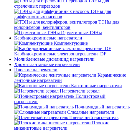
ТЭНы для
стрелочных переводов
ТЭНы для
диффузионных насосов
ТЭНы для
колориферов, вентиляторов
Герметичные ТЭНы
Карбидокремниевые нагреватели
Комплектующие
Карбидокремниевые электронагреватели_DF
Молибденовые дисилицид нагреватели
Хромитлантановые нагреватели
Плоские нагреватели
Керамические
ленточные нагреватели
Каптоновые нагреватели
Нагреватели зеркал
Полиэстровый
нагреватель
Полиамидный нагреватель
Слюдяные нагреватели
Пленочный нагреватель
Плоские
миканитовые нагреватели