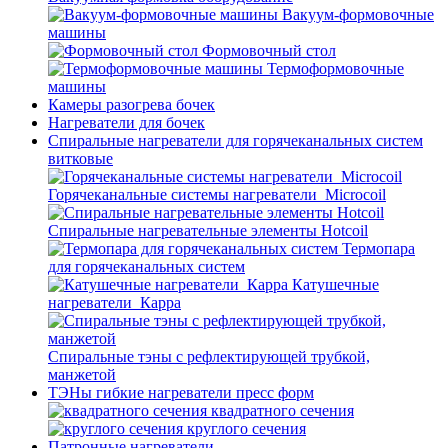
Вакуум-формовочные
машины
Формовочный стол
Термоформовочные
машины
Камеры разогрева бочек
Нагреватели для бочек
Спиральные нагреватели для горячеканальных систем
витковые
Горячеканальные системы нагреватели_Microcoil
Спиральные нагревательные элементы Hotcoil
Термопара
для горячеканальных систем
Катушечные
нагреватели_Карра
Спиральные тэны с рефлектирующей трубкой,
манжетой
ТЭНы гибкие нагреватели пресс форм
квадратного сечения
круглого сечения
Патронные нагреватели