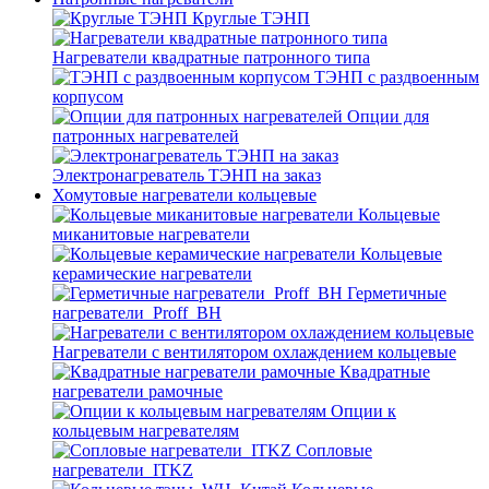
Круглые ТЭНП
Нагреватели квадратные патронного типа
ТЭНП с раздвоенным
корпусом
Опции для
патронных нагревателей
Электронагреватель ТЭНП на заказ
Хомутовые нагреватели кольцевые
Кольцевые
миканитовые нагреватели
Кольцевые
керамические нагреватели
Герметичные
нагреватели_Proff_BH
Нагреватели с вентилятором охлаждением кольцевые
Квадратные
нагреватели рамочные
Опции к
кольцевым нагревателям
Cопловые
нагреватели_ITKZ