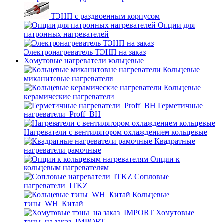
ТЭНП с раздвоенным корпусом
Опции для
патронных нагревателей
Электронагреватель ТЭНП на заказ
Хомутовые нагреватели кольцевые
Кольцевые
миканитовые нагреватели
Кольцевые
керамические нагреватели
Герметичные
нагреватели_Proff_BH
Нагреватели с вентилятором охлаждением кольцевые
Квадратные
нагреватели рамочные
Опции к
кольцевым нагревателям
Cопловые
нагреватели_ITKZ
Кольцевые
тэны_WH_Китай
Хомутовые
тэны_на заказ_IMPORT