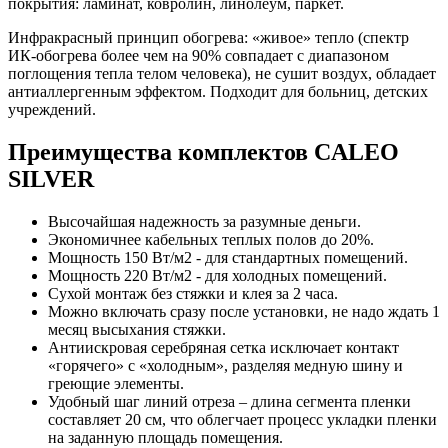
покрытия: ламинат, ковролин, линолеум, паркет.
Инфракрасный принцип обогрева: «живое» тепло (спектр
ИК-обогрева более чем на 90% совпадает с диапазоном
поглощения тепла телом человека), не сушит воздух, обладает
антиаллергенным эффектом. Подходит для больниц, детских
учреждений.
Преимущества комплектов CALEO
SILVER
Высочайшая надежность за разумные деньги.
Экономичнее кабельных теплых полов до 20%.
Мощность 150 Вт/м2 - для стандартных помещений.
Мощность 220 Вт/м2 - для холодных помещений.
Сухой монтаж без стяжки и клея за 2 часа.
Можно включать сразу после установки, не надо ждать 1
месяц высыхания стяжки.
Антиискровая серебряная сетка исключает контакт
«горячего» с «холодным», разделяя медную шину и
греющие элементы.
Удобный шаг линий отреза – длина сегмента пленки
составляет 20 см, что облегчает процесс укладки пленки
на заданную площадь помещения.