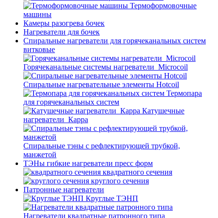
Термоформовочные
машины
Камеры разогрева бочек
Нагреватели для бочек
Спиральные нагреватели для горячеканальных систем
витковые
Горячеканальные системы нагреватели_Microcoil
Спиральные нагревательные элементы Hotcoil
Термопара
для горячеканальных систем
Катушечные
нагреватели_Карра
Спиральные тэны с рефлектирующей трубкой,
манжетой
ТЭНы гибкие нагреватели пресс форм
квадратного сечения
круглого сечения
Патронные нагреватели
Круглые ТЭНП
Нагреватели квадратные патронного типа