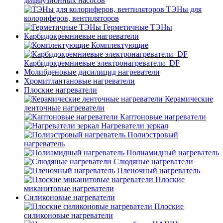
диффузионных насосов
ТЭНы для
колориферов, вентиляторов
Герметичные ТЭНы
Карбидокремниевые нагреватели
Комплектующие
Карбидокремниевые электронагреватели_DF
Молибденовые дисилицид нагреватели
Хромитлантановые нагреватели
Плоские нагреватели
Керамические
ленточные нагреватели
Каптоновые нагреватели
Нагреватели зеркал
Полиэстровый
нагреватель
Полиамидный нагреватель
Слюдяные нагреватели
Пленочный нагреватель
Плоские
миканитовые нагреватели
Силиконовые нагреватели
Плоские
силиконовые нагреватели