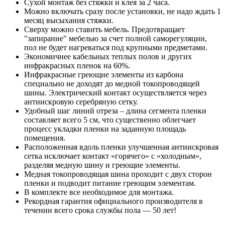
Сухой монтаж без стяжки и клея за 2 часа.
Можно включать сразу после установки, не надо ждать 1
месяц высыхания стяжки.
Сверху можно ставить мебель. Предотвращает
"запирание" мебелью за счет полной саморегуляции,
пол не будет нагреваться под крупными предметами.
Экономичнее кабельных теплых полов и других
инфракрасных пленок на 60%.
Инфракрасные греющие элементы из карбона
специально не доходят до медной токопроводящей
шины. Электрический контакт осуществляется через
антиискровую серебряную сетку.
Удобный шаг линий отреза – длина сегмента пленки
составляет всего 5 см, что существенно облегчает
процесс укладки пленки на заданную площадь
помещения.
Расположенная вдоль пленки улучшенная антиискровая
сетка исключает контакт «горячего» с «холодным»,
разделяя медную шину и греющие элементы.
Медная токопроводящая шина проходит с двух сторон
пленки и подводит питание греющим элементам.
В комплекте все необходимое для монтажа.
Рекордная гарантия официального производителя в
течении всего срока службы пола — 50 лет!