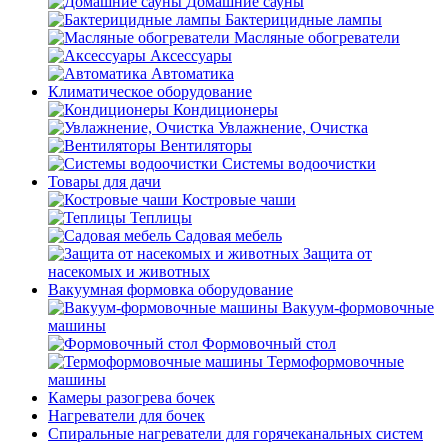
Домашние сауны
Бактерицидные лампы
Масляные обогреватели
Аксессуары
Автоматика
Климатическое оборудование
Кондиционеры
Увлажнение, Очистка
Вентиляторы
Системы водоочистки
Товары для дачи
Костровые чаши
Теплицы
Садовая мебель
Защита от
насекомых и животных
Вакуумная формовка оборудование
Вакуум-формовочные
машины
Формовочный стол
Термоформовочные
машины
Камеры разогрева бочек
Нагреватели для бочек
Спиральные нагреватели для горячеканальных систем