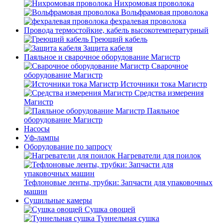
Нихромовая проволока
Вольфрамовая проволока
фехралевая проволока
Провода термостойкие, кабель высокотемпературный
Греющий кабель
Защита кабеля
Паяльное и сварочное оборудование Магистр
Сварочное
оборудование Магистр
Источники тока Магистр
Средства измерения
Магистр
Паяльное
оборудование Магистр
Насосы
Уф-лампы
Оборудование по запросу
Нагреватели для поилок
Тефлоновые ленты, трубки: Запчасти для упаковочных
машин
Сушильные камеры
Сушка овощей
Туннельная сушка