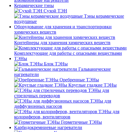
алюминиевые нагреватели
Керамические тэны
Сухой ТЭН
Тэны керамические
воздушные
Оборудование для хранения и транспортировки
химических веществ
Контейнеры для хранения химических веществ
Комплектующие для работы с опасными веществами
ТЭНы
Блок ТЭНы
Гальванические
нагреватели
Оребренные ТЭНы
Круглые гладкие ТЭНы
ТЭНы для
стрелочных переводов
ТЭНы для
диффузионных насосов
ТЭНы для
колориферов, вентиляторов
Герметичные ТЭНы
Карбидокремниевые нагреватели