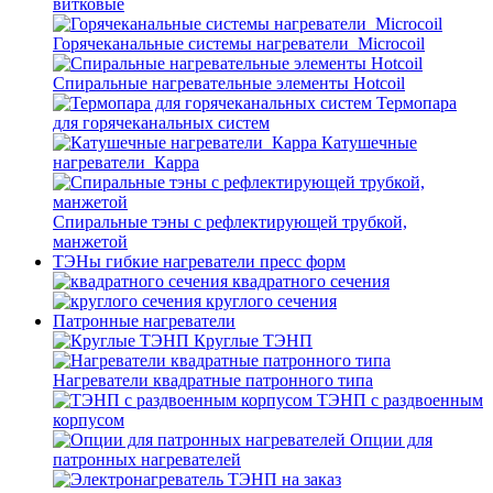
витковые
Горячеканальные системы нагреватели_Microcoil
Спиральные нагревательные элементы Hotcoil
Термопара
для горячеканальных систем
Катушечные
нагреватели_Карра
Спиральные тэны с рефлектирующей трубкой,
манжетой
ТЭНы гибкие нагреватели пресс форм
квадратного сечения
круглого сечения
Патронные нагреватели
Круглые ТЭНП
Нагреватели квадратные патронного типа
ТЭНП с раздвоенным
корпусом
Опции для
патронных нагревателей