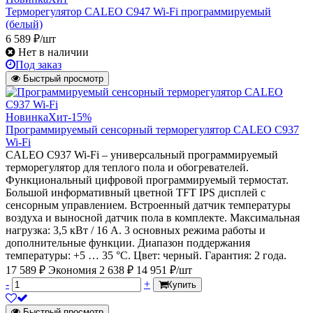
Терморегулятор CALEO C947 Wi-Fi программируемый
(белый)
6 589 ₽/шт
Нет в наличии
Под заказ
Быстрый просмотр
Новинка
Хит
-15%
Программируемый сенсорный терморегулятор CALEO С937
Wi-Fi
CALEO С937 Wi-Fi – универсальный программируемый
терморегулятор для теплого пола и обогревателей.
Функциональный цифровой программируемый термостат.
Большой информативный цветной TFT IPS дисплей с
сенсорным управлением. Встроенный датчик температуры
воздуха и выносной датчик пола в комплекте. Максимальная
нагрузка: 3,5 кВт / 16 А. 3 основных режима работы и
дополнительные функции. Диапазон поддержания
температуры: +5 … 35 °С. Цвет: черный. Гарантия: 2 года.
17 589 ₽
Экономия 2 638 ₽
14 951 ₽/шт
-
+
Купить
Быстрый просмотр