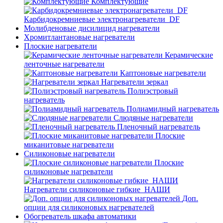
Комплектующие
Карбидокремниевые электронагреватели_DF
Молибденовые дисилицид нагреватели
Хромитлантановые нагреватели
Плоские нагреватели
Керамические
ленточные нагреватели
Каптоновые нагреватели
Нагреватели зеркал
Полиэстровый
нагреватель
Полиамидный нагреватель
Слюдяные нагреватели
Пленочный нагреватель
Плоские
миканитовые нагреватели
Силиконовые нагреватели
Плоские
силиконовые нагреватели
Нагреватели силиконовые гибкие_НАШИ
Доп.
опции для силиконовых нагревателей
Обогреватель шкафа автоматики