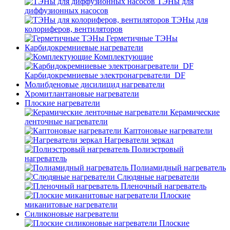
ТЭНы для
диффузионных насосов
ТЭНы для
колориферов, вентиляторов
Герметичные ТЭНы
Карбидокремниевые нагреватели
Комплектующие
Карбидокремниевые электронагреватели_DF
Молибденовые дисилицид нагреватели
Хромитлантановые нагреватели
Плоские нагреватели
Керамические
ленточные нагреватели
Каптоновые нагреватели
Нагреватели зеркал
Полиэстровый
нагреватель
Полиамидный нагреватель
Слюдяные нагреватели
Пленочный нагреватель
Плоские
миканитовые нагреватели
Силиконовые нагреватели
Плоские