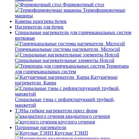
Формовочный стол
Термоформовочные
машины
Камеры разогрева бочек
Нагреватели для бочек
Спиральные нагреватели для горячеканальных систем
витковые
Горячеканальные системы нагреватели_Microcoil
Спиральные нагревательные элементы Hotcoil
Термопара
для горячеканальных систем
Катушечные
нагреватели_Карра
Спиральные тэны с рефлектирующей трубкой,
манжетой
ТЭНы гибкие нагреватели пресс форм
квадратного сечения
круглого сечения
Патронные нагреватели
Круглые ТЭНП