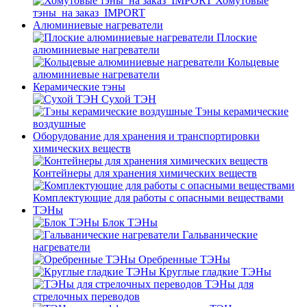
Хомутовые
тэны_на заказ_IMPORT
Алюминиевые нагреватели
Плоские
алюминиевые нагреватели
Кольцевые
алюминиевые нагреватели
Керамические тэны
Сухой ТЭН
Тэны керамические
воздушные
Оборудование для хранения и транспортировки
химических веществ
Контейнеры для хранения химических веществ
Комплектующие для работы с опасными веществами
ТЭНы
Блок ТЭНы
Гальванические
нагреватели
Оребренные ТЭНы
Круглые гладкие ТЭНы
ТЭНы для
стрелочных переводов