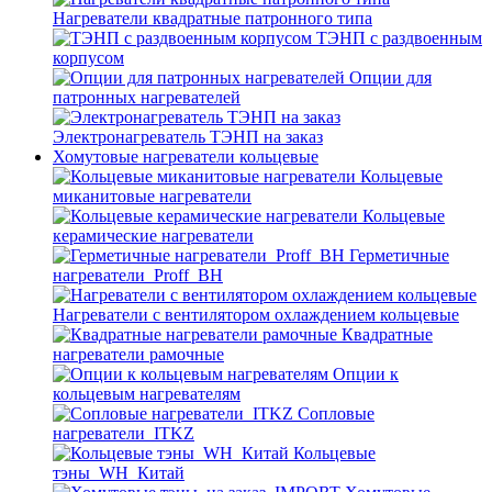
Нагреватели квадратные патронного типа
ТЭНП с раздвоенным
корпусом
Опции для
патронных нагревателей
Электронагреватель ТЭНП на заказ
Хомутовые нагреватели кольцевые
Кольцевые
миканитовые нагреватели
Кольцевые
керамические нагреватели
Герметичные
нагреватели_Proff_BH
Нагреватели с вентилятором охлаждением кольцевые
Квадратные
нагреватели рамочные
Опции к
кольцевым нагревателям
Cопловые
нагреватели_ITKZ
Кольцевые
тэны_WH_Китай