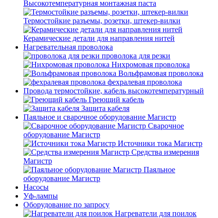
Высокотемпературная монтажная паста
Термостойкие разъемы, розетки, штекер-вилки
Керамические детали для направления нитей
Нагревательная проволока
проволока для резки
Нихромовая проволока
Вольфрамовая проволока
фехралевая проволока
Провода термостойкие, кабель высокотемпературный
Греющий кабель
Защита кабеля
Паяльное и сварочное оборудование Магистр
Сварочное
оборудование Магистр
Источники тока Магистр
Средства измерения
Магистр
Паяльное
оборудование Магистр
Насосы
Уф-лампы
Оборудование по запросу
Нагреватели для поилок