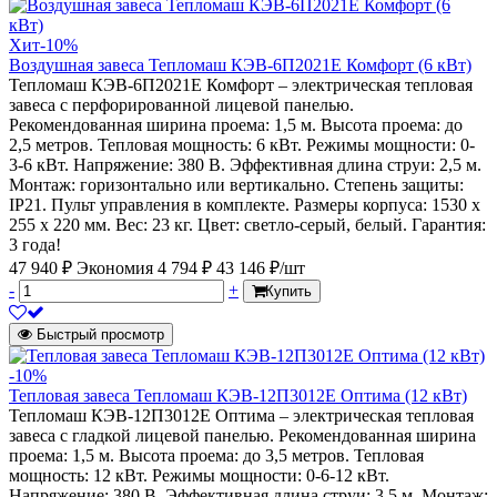
Хит
-10%
Воздушная завеса Тепломаш КЭВ-6П2021Е Комфорт (6 кВт)
Тепломаш КЭВ-6П2021Е Комфорт – электрическая тепловая
завеса c перфорированной лицевой панелью.
Рекомендованная ширина проема: 1,5 м. Высота проема: до
2,5 метров. Тепловая мощность: 6 кВт. Режимы мощности: 0-
3-6 кВт. Напряжение: 380 В. Эффективная длина струи: 2,5 м.
Монтаж: горизонтально или вертикально. Степень защиты:
IP21. Пульт управления в комплекте. Размеры корпуса: 1530 х
255 х 220 мм. Вес: 23 кг. Цвет: светло-серый, белый. Гарантия:
3 года!
47 940 ₽
Экономия 4 794 ₽
43 146 ₽/шт
-
+
Купить
Быстрый просмотр
-10%
Тепловая завеса Тепломаш КЭВ-12П3012Е Оптима (12 кВт)
Тепломаш КЭВ-12П3012Е Оптима – электрическая тепловая
завеса с гладкой лицевой панелью. Рекомендованная ширина
проема: 1,5 м. Высота проема: до 3,5 метров. Тепловая
мощность: 12 кВт. Режимы мощности: 0-6-12 кВт.
Напряжение: 380 В. Эффективная длина струи: 3,5 м. Монтаж: