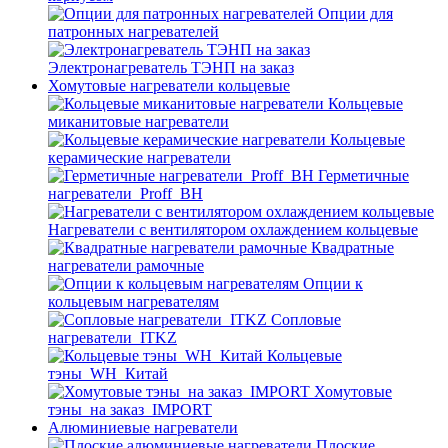
Опции для
патронных нагревателей
Электронагреватель ТЭНП на заказ
Хомутовые нагреватели кольцевые
Кольцевые
миканитовые нагреватели
Кольцевые
керамические нагреватели
Герметичные
нагреватели_Proff_BH
Нагреватели с вентилятором охлаждением кольцевые
Квадратные
нагреватели рамочные
Опции к
кольцевым нагревателям
Cопловые
нагреватели_ITKZ
Кольцевые
тэны_WH_Китай
Хомутовые
тэны_на заказ_IMPORT
Алюминиевые нагреватели
Плоские