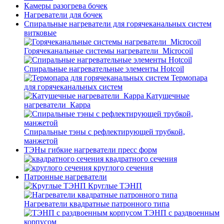
Камеры разогрева бочек
Нагреватели для бочек
Спиральные нагреватели для горячеканальных систем
витковые
Горячеканальные системы нагреватели_Microcoil
Спиральные нагревательные элементы Hotcoil
Термопара
для горячеканальных систем
Катушечные
нагреватели_Карра
Спиральные тэны с рефлектирующей трубкой,
манжетой
ТЭНы гибкие нагреватели пресс форм
квадратного сечения
круглого сечения
Патронные нагреватели
Круглые ТЭНП
Нагреватели квадратные патронного типа
ТЭНП с раздвоенным
корпусом