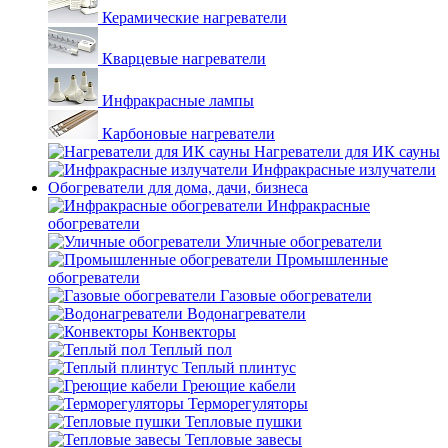
Керамические нагреватели
Кварцевые нагреватели
Инфракрасные лампы
Карбоновые нагреватели
Нагреватели для ИК сауны
Инфракрасные излучатели
Обогреватели для дома, дачи, бизнеса
Инфракрасные
обогреватели
Уличные обогреватели
Промышленные
обогреватели
Газовые обогреватели
Водонагреватели
Конвекторы
Теплый пол
Теплый плинтус
Греющие кабели
Терморегуляторы
Тепловые пушки
Тепловые завесы