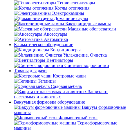
Тепловентиляторы
Котлы отопления
Электрокамины
Домашние сауны
Бактерицидные лампы
Масляные обогреватели
Аксессуары
Автоматика
Климатическое оборудование
Кондиционеры
Увлажнение, Очистка
Вентиляторы
Системы водоочистки
Товары для дачи
Костровые чаши
Теплицы
Садовая мебель
Защита от
насекомых и животных
Вакуумная формовка оборудование
Вакуум-формовочные
машины
Формовочный стол
Термоформовочные
машины