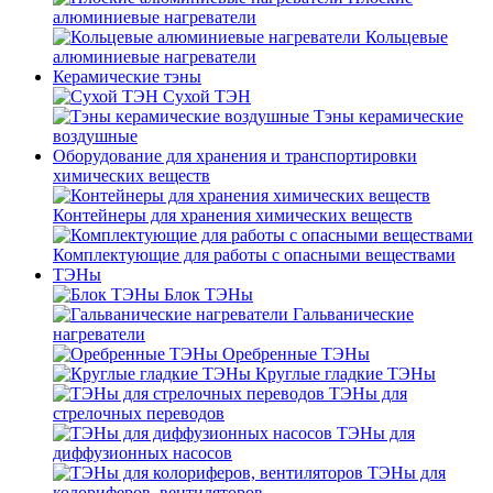
алюминиевые нагреватели
Кольцевые
алюминиевые нагреватели
Керамические тэны
Сухой ТЭН
Тэны керамические
воздушные
Оборудование для хранения и транспортировки
химических веществ
Контейнеры для хранения химических веществ
Комплектующие для работы с опасными веществами
ТЭНы
Блок ТЭНы
Гальванические
нагреватели
Оребренные ТЭНы
Круглые гладкие ТЭНы
ТЭНы для
стрелочных переводов
ТЭНы для
диффузионных насосов
ТЭНы для
колориферов, вентиляторов