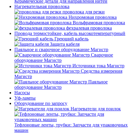
Керамические детали для направления нитей
Нагревательная проволока
проволока для резки
Нихромовая проволока
Вольфрамовая проволока
фехралевая проволока
Провода термостойкие, кабель высокотемпературный
Греющий кабель
Защита кабеля
Паяльное и сварочное оборудование Магистр
Сварочное
оборудование Магистр
Источники тока Магистр
Средства измерения
Магистр
Паяльное
оборудование Магистр
Насосы
Уф-лампы
Оборудование по запросу
Нагреватели для поилок
Тефлоновые ленты, трубки: Запчасти для упаковочных
машин