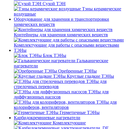
Сухой ТЭН
Тэны керамические
воздушные
Оборудование для хранения и транспортировки
химических веществ
Контейнеры для хранения химических веществ
Комплектующие для работы с опасными веществами
ТЭНы
Блок ТЭНы
Гальванические
нагреватели
Оребренные ТЭНы
Круглые гладкие ТЭНы
ТЭНы для
стрелочных переводов
ТЭНы для
диффузионных насосов
ТЭНы для
колориферов, вентиляторов
Герметичные ТЭНы
Карбидокремниевые нагреватели
Комплектующие