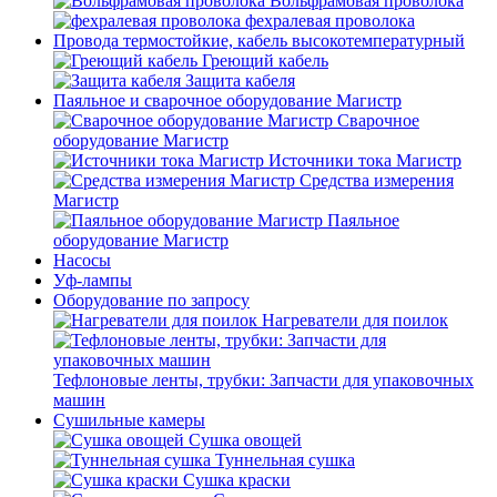
Вольфрамовая проволока
фехралевая проволока
Провода термостойкие, кабель высокотемпературный
Греющий кабель
Защита кабеля
Паяльное и сварочное оборудование Магистр
Сварочное
оборудование Магистр
Источники тока Магистр
Средства измерения
Магистр
Паяльное
оборудование Магистр
Насосы
Уф-лампы
Оборудование по запросу
Нагреватели для поилок
Тефлоновые ленты, трубки: Запчасти для упаковочных
машин
Сушильные камеры
Сушка овощей
Туннельная сушка
Сушка краски