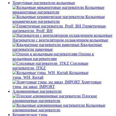
Хомутовые нагреватели кольцевые
Кольцевые
миканитовые нагреватели
Кольцевые
керамические нагреватели
Герметичные
нагреватели_Proff_BH
Нагреватели с вентилятором охлаждением кольцевые
Квадратные
нагреватели рамочные
Опции к
кольцевым нагревателям
Cопловые
нагреватели_ITKZ
Кольцевые
тэны_WH_Китай
Хомутовые
тэны_на заказ_IMPORT
Алюминиевые нагреватели
Плоские
алюминиевые нагреватели
Кольцевые
алюминиевые нагреватели
Керамические тэны