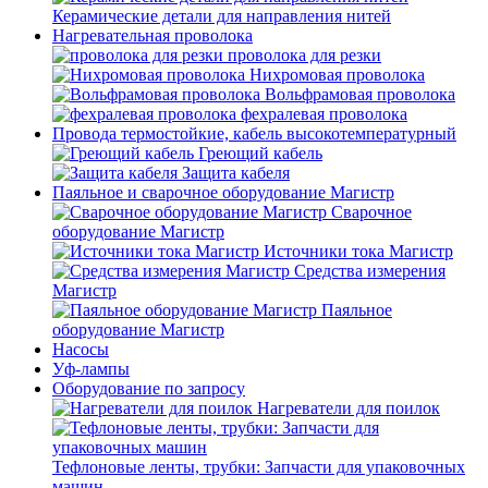
Керамические детали для направления нитей
Нагревательная проволока
проволока для резки
Нихромовая проволока
Вольфрамовая проволока
фехралевая проволока
Провода термостойкие, кабель высокотемпературный
Греющий кабель
Защита кабеля
Паяльное и сварочное оборудование Магистр
Сварочное
оборудование Магистр
Источники тока Магистр
Средства измерения
Магистр
Паяльное
оборудование Магистр
Насосы
Уф-лампы
Оборудование по запросу
Нагреватели для поилок
Тефлоновые ленты, трубки: Запчасти для упаковочных
машин