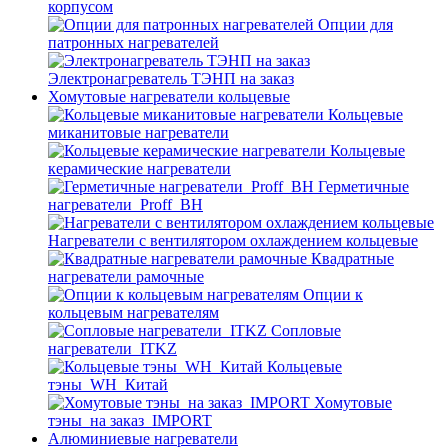
корпусом
Опции для
патронных нагревателей
Электронагреватель ТЭНП на заказ
Хомутовые нагреватели кольцевые
Кольцевые
миканитовые нагреватели
Кольцевые
керамические нагреватели
Герметичные
нагреватели_Proff_BH
Нагреватели с вентилятором охлаждением кольцевые
Квадратные
нагреватели рамочные
Опции к
кольцевым нагревателям
Cопловые
нагреватели_ITKZ
Кольцевые
тэны_WH_Китай
Хомутовые
тэны_на заказ_IMPORT
Алюминиевые нагреватели