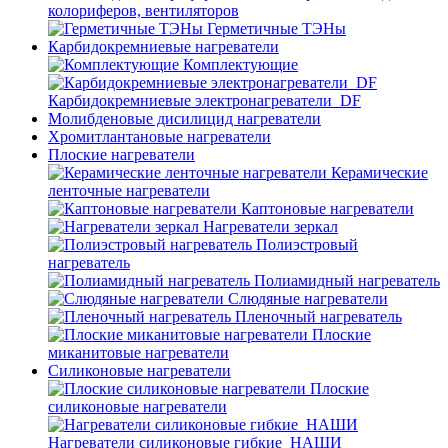
колориферов, вентиляторов
Герметичные ТЭНы
Карбидокремниевые нагреватели
Комплектующие
Карбидокремниевые электронагреватели_DF
Молибденовые дисилицид нагреватели
Хромитлантановые нагреватели
Плоские нагреватели
Керамические
ленточные нагреватели
Каптоновые нагреватели
Нагреватели зеркал
Полиэстровый
нагреватель
Полиамидный нагреватель
Слюдяные нагреватели
Пленочный нагреватель
Плоские
миканитовые нагреватели
Силиконовые нагреватели
Плоские
силиконовые нагреватели
Нагреватели силиконовые гибкие_НАШИ