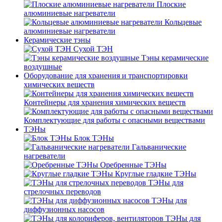
Плоские
алюминиевые нагреватели
Кольцевые
алюминиевые нагреватели
Керамические тэны
Сухой ТЭН
Тэны керамические
воздушные
Оборудование для хранения и транспортировки
химических веществ
Контейнеры для хранения химических веществ
Комплектующие для работы с опасными веществами
ТЭНы
Блок ТЭНы
Гальванические
нагреватели
Оребренные ТЭНы
Круглые гладкие ТЭНы
ТЭНы для
стрелочных переводов
ТЭНы для
диффузионных насосов
ТЭНы для