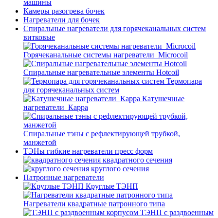
машины
Камеры разогрева бочек
Нагреватели для бочек
Спиральные нагреватели для горячеканальных систем
витковые
Горячеканальные системы нагреватели_Microcoil
Спиральные нагревательные элементы Hotcoil
Термопара
для горячеканальных систем
Катушечные
нагреватели_Карра
Спиральные тэны с рефлектирующей трубкой,
манжетой
ТЭНы гибкие нагреватели пресс форм
квадратного сечения
круглого сечения
Патронные нагреватели
Круглые ТЭНП
Нагреватели квадратные патронного типа
ТЭНП с раздвоенным