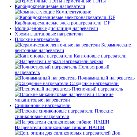
Герметичные ТЭНы
Карбидокремниевые нагреватели
Комплектующие
Карбидокремниевые электронагреватели_DF
Молибденовые дисилицид нагреватели
Хромитлантановые нагреватели
Плоские нагреватели
Керамические
ленточные нагреватели
Каптоновые нагреватели
Нагреватели зеркал
Полиэстровый
нагреватель
Полиамидный нагреватель
Слюдяные нагреватели
Пленочный нагреватель
Плоские
миканитовые нагреватели
Силиконовые нагреватели
Плоские
силиконовые нагреватели
Нагреватели силиконовые гибкие_НАШИ
Доп.