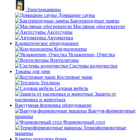
Электрокамины
Домашние сауны
Бактерицидные лампы
Масляные обогреватели
Аксессуары
Автоматика
Климатическое оборудование
Кондиционеры
Увлажнение, Очистка
Вентиляторы
Системы водоочистки
Товары для дачи
Костровые чаши
Теплицы
Садовая мебель
Защита от
насекомых и животных
Вакуумная формовка оборудование
Вакуум-формовочные
машины
Формовочный стол
Термоформовочные
машины
Камеры разогрева бочек