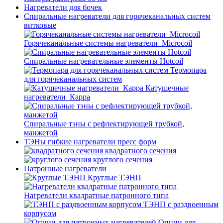
Нагреватели для бочек
Спиральные нагреватели для горячеканальных систем
витковые
Горячеканальные системы нагреватели_Microcoil
Спиральные нагревательные элементы Hotcoil
Термопара
для горячеканальных систем
Катушечные
нагреватели_Карра
Спиральные тэны с рефлектирующей трубкой,
манжетой
ТЭНы гибкие нагреватели пресс форм
квадратного сечения
круглого сечения
Патронные нагреватели
Круглые ТЭНП
Нагреватели квадратные патронного типа
ТЭНП с раздвоенным
корпусом
Опции для