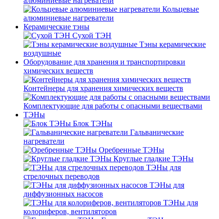
алюминиевые нагреватели
Кольцевые
алюминиевые нагреватели
Керамические тэны
Сухой ТЭН
Тэны керамические
воздушные
Оборудование для хранения и транспортировки
химических веществ
Контейнеры для хранения химических веществ
Комплектующие для работы с опасными веществами
ТЭНы
Блок ТЭНы
Гальванические
нагреватели
Оребренные ТЭНы
Круглые гладкие ТЭНы
ТЭНы для
стрелочных переводов
ТЭНы для
диффузионных насосов
ТЭНы для
колориферов, вентиляторов