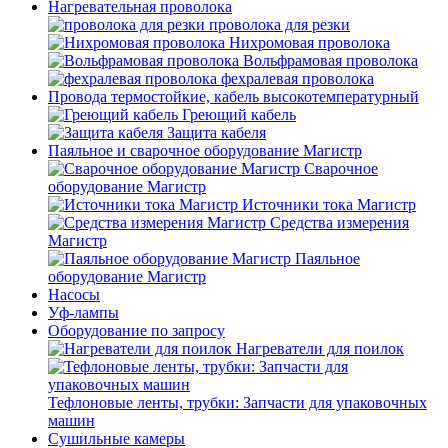
Нагревательная проволока
проволока для резки
Нихромовая проволока
Вольфрамовая проволока
фехралевая проволока
Провода термостойкие, кабель высокотемпературный
Греющий кабель
Защита кабеля
Паяльное и сварочное оборудование Магистр
Сварочное
оборудование Магистр
Источники тока Магистр
Средства измерения
Магистр
Паяльное
оборудование Магистр
Насосы
Уф-лампы
Оборудование по запросу
Нагреватели для поилок
Тефлоновые ленты, трубки: Запчасти для упаковочных
машин
Сушильные камеры