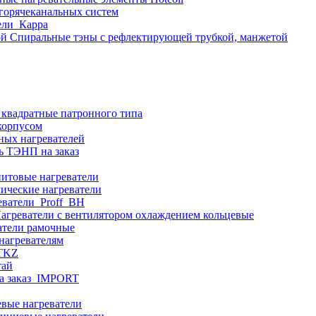
 горячеканальных систем
ели_Карра
Спиральные тэны с рефлектирующей трубкой, манжетой
 квадратные патронного типа
корпусом
ных нагревателей
ь ТЭНП на заказ
итовые нагреватели
ические нагреватели
еватели_Proff_BH
агреватели с вентилятором охлаждением кольцевые
атели рамочные
нагревателям
ITKZ
тай
а заказ_IMPORT
вые нагреватели