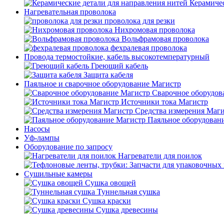
Керамичес
Нагревательная проволока
проволока для резки
Нихромовая проволока
Вольфрамовая проволока
фехралевая проволока
Провода термостойкие, кабель высокотемпературный
Греющий кабель
Защита кабеля
Паяльное и сварочное оборудование Магистр
Сварочное оборудов
Источники тока Магистр
Средства измерения Маг
Паяльное оборудован
Насосы
Уф-лампы
Оборудование по запросу
Нагреватели для поилок
Сушильные камеры
Сушка овощей
Туннельная сушка
Сушка краски
Сушка древесины