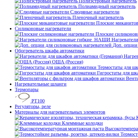
Полиэстровый нагреватель
Полиамидный нагреватель
Слюдяные нагреватели
Пленочный нагреватель
Плоские миканитов
Силиконовые нагреватели
Плоские силиконов
Нагревател
Доп. опции
Обогреватель шкафа автоматики
Нагрев
ОША (Россия)
Термостаты для ш
Гигростаты для шк
Венти
Нагревательные шланги
Термопары
PT100
Регуляторы, реле
Материалы для нагревательных элементов
Клеммные колодки
Высокотемпера
Термост