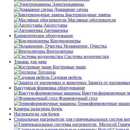
Электрокамины
Домашние сауны
Бактерицидные лампы
Масляные обогреватели
Аксессуары
Автоматика
Климатическое оборудование
Кондиционеры
Увлажнение, Очистка
Вентиляторы
Системы водоочистки
Товары для дачи
Костровые чаши
Теплицы
Садовая мебель
Защита от насекомы
Вакуумная формовка оборудование
Вакуум-формовочные 
Формовочный стол
Термоформовочные маш
Камеры разогрева бочек
Нагреватели для бочек
Спиральные нагреватели для горячеканальных систем ви
Горяч
Спираль