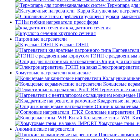
Термопара для
Катушечные нагреват
ТЭНы гибкие нагреватели пресс форм
квадратного сечения
круглого сечения
Патронные нагреватели
Круглые ТЭНП
Нагреватели
ТЭНП с раздвоенным 
Опции для патрон
Электронагревател
Хомутовые нагреватели кольцевые
Кольцевые микан
Кольцевые керам
Герметичные нагр
Н
Квадратные нагрев
Опции к кольцевым 
Cопловые нагреватели_
Кольцевые тэны_WH_Ки
Хомутовые тэны_н
Алюминиевые нагреватели
Плоские алюминие