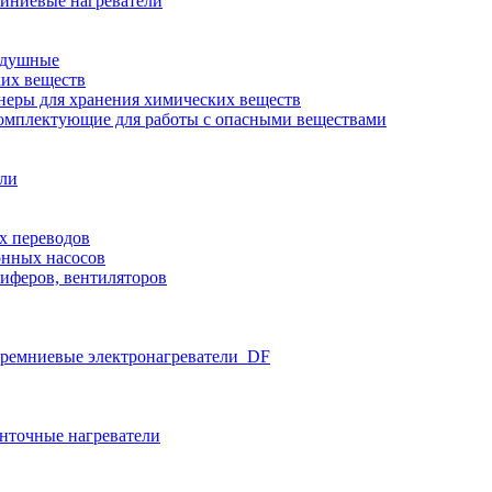
иниевые нагреватели
здушные
ких веществ
неры для хранения химических веществ
омплектующие для работы с опасными веществами
ели
х переводов
нных насосов
иферов, вентиляторов
ремниевые электронагреватели_DF
нточные нагреватели