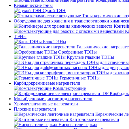
Кольцевые алюм
Керамические тэны
Сухой ТЭН
Тэны керамические во
Оборудование для хранения и транспортировки химичес
Контей
К
ТЭНы
Блок ТЭНы
Гальванические нагреват
Оребренные ТЭНы
Круглые гладкие ТЭНы
ТЭНы для стрелочны
ТЭНы для диффузио
ТЭНы для колор
Герметичные ТЭНы
Карбидокремниевые нагреватели
Комплектующие
Карбидок
Молибденовые дисилицид нагреватели
Хромитлантановые нагреватели
Плоские нагреватели
Керамические ле
Каптоновые нагреватели
Нагреватели зеркал