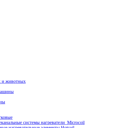
х и животных
машины
ины
тковые
еканальные системы нагреватели_Microcoil
ные нагревательные элементы Hotcoil