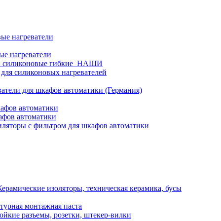
ые нагреватели
ые нагреватели
и силиконовые гибкие_НАШИ
 для силиконовых нагревателей
атели для шкафов автоматики (Германия)
кафов автоматики
афов автоматики
ляторы с фильтром для шкафов автоматики
Керамические изоляторы, техническая керамика, бусы
турная монтажная паста
ойкие разъемы, розетки, штекер-вилки