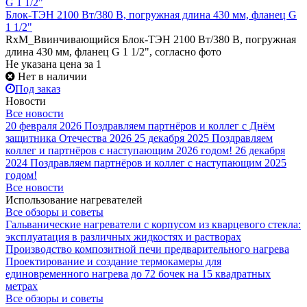
Блок-ТЭН 2100 Вт/380 В, погружная длина 430 мм, фланец G
1 1/2"
RxM_Ввинчивающийся Блок-ТЭН 2100 Вт/380 В, погружная
длина 430 мм, фланец G 1 1/2", согласно фото
Не указана цена
за 1
Нет в наличии
Под заказ
Новости
Все новости
20 февраля 2026
Поздравляем партнёров и коллег с Днём
защитника Отечества 2026
25 декабря 2025
Поздравляем
коллег и партнёров с наступающим 2026 годом!
26 декабря
2024
Поздравляем партнёров и коллег с наступающим 2025
годом!
Все новости
Использование нагревателей
Все обзоры и советы
Гальванические нагреватели с корпусом из кварцевого стекла:
эксплуатация в различных жидкостях и растворах
Производство композитной печи предварительного нагрева
Проектирование и создание термокамеры для
единовременного нагрева до 72 бочек на 15 квадратных
метрах
Все обзоры и советы