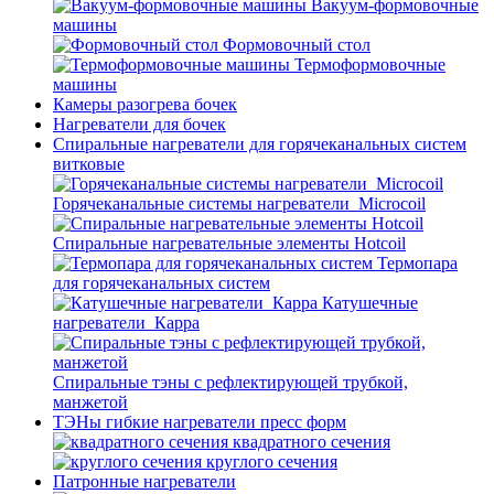
Вакуум-формовочные
машины
Формовочный стол
Термоформовочные
машины
Камеры разогрева бочек
Нагреватели для бочек
Спиральные нагреватели для горячеканальных систем
витковые
Горячеканальные системы нагреватели_Microcoil
Спиральные нагревательные элементы Hotcoil
Термопара
для горячеканальных систем
Катушечные
нагреватели_Карра
Спиральные тэны с рефлектирующей трубкой,
манжетой
ТЭНы гибкие нагреватели пресс форм
квадратного сечения
круглого сечения
Патронные нагреватели