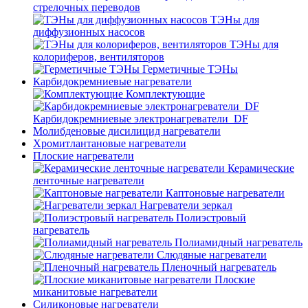
стрелочных переводов
ТЭНы для
диффузионных насосов
ТЭНы для
колориферов, вентиляторов
Герметичные ТЭНы
Карбидокремниевые нагреватели
Комплектующие
Карбидокремниевые электронагреватели_DF
Молибденовые дисилицид нагреватели
Хромитлантановые нагреватели
Плоские нагреватели
Керамические
ленточные нагреватели
Каптоновые нагреватели
Нагреватели зеркал
Полиэстровый
нагреватель
Полиамидный нагреватель
Слюдяные нагреватели
Пленочный нагреватель
Плоские
миканитовые нагреватели
Силиконовые нагреватели