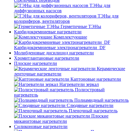
стрелочных переводов
ТЭНы для
диффузионных насосов
ТЭНы для
колориферов, вентиляторов
Герметичные ТЭНы
Карбидокремниевые нагреватели
Комплектующие
Карбидокремниевые электронагреватели_DF
Молибденовые дисилицид нагреватели
Хромитлантановые нагреватели
Плоские нагреватели
Керамические
ленточные нагреватели
Каптоновые нагреватели
Нагреватели зеркал
Полиэстровый
нагреватель
Полиамидный нагреватель
Слюдяные нагреватели
Пленочный нагреватель
Плоские
миканитовые нагреватели
Силиконовые нагреватели