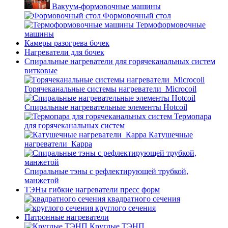
Вакуум-формовочные машины
Формовочный стол
Термоформовочные
машины
Камеры разогрева бочек
Нагреватели для бочек
Спиральные нагреватели для горячеканальных систем
витковые
Горячеканальные системы нагреватели_Microcoil
Спиральные нагревательные элементы Hotcoil
Термопара
для горячеканальных систем
Катушечные
нагреватели_Карра
Спиральные тэны с рефлектирующей трубкой,
манжетой
ТЭНы гибкие нагреватели пресс форм
квадратного сечения
круглого сечения
Патронные нагреватели
Круглые ТЭНП