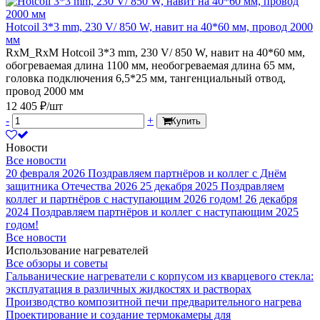
Hotcoil 3*3 mm, 230 V/ 850 W, навит на 40*60 мм, провод 2000
мм
RxM_RxM Hotcoil 3*3 mm, 230 V/ 850 W, навит на 40*60 мм,
обогреваемая длина 1100 мм, необогреваемая длина 65 мм,
головка подключения 6,5*25 мм, тангенциальный отвод,
провод 2000 мм
12 405 ₽/шт
-
+
Купить
Новости
Все новости
20 февраля 2026
Поздравляем партнёров и коллег с Днём
защитника Отечества 2026
25 декабря 2025
Поздравляем
коллег и партнёров с наступающим 2026 годом!
26 декабря
2024
Поздравляем партнёров и коллег с наступающим 2025
годом!
Все новости
Использование нагревателей
Все обзоры и советы
Гальванические нагреватели с корпусом из кварцевого стекла:
эксплуатация в различных жидкостях и растворах
Производство композитной печи предварительного нагрева
Проектирование и создание термокамеры для