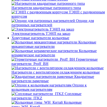
Нагреватели квадратные патронного типа
ТЭНП с раздвоенным
корпусом
Опции для
патронных нагревателей
Электронагреватель ТЭНП на заказ
Хомутовые нагреватели кольцевые
Кольцевые
миканитовые нагреватели
Кольцевые
керамические нагреватели
Герметичные
нагреватели_Proff_BH
Нагреватели с вентилятором охлаждением кольцевые
Квадратные
нагреватели рамочные
Опции к
кольцевым нагревателям
Cопловые
нагреватели_ITKZ
Кольцевые
тэны_WH_Китай