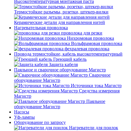
Высокотемпературная монтажная паста
Термостойкие разъемы, розетки, штекер-вилки
Керамические детали для направления нитей
Нагревательная проволока
проволока для резки
Нихромовая проволока
Вольфрамовая проволока
фехралевая проволока
Провода термостойкие, кабель высокотемпературный
Греющий кабель
Защита кабеля
Паяльное и сварочное оборудование Магистр
Сварочное
оборудование Магистр
Источники тока Магистр
Средства измерения
Магистр
Паяльное
оборудование Магистр
Насосы
Уф-лампы
Оборудование по запросу
Нагреватели для поилок