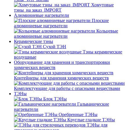
Хомутовые
тэны_на заказ_IMPORT
Алюминиевые нагреватели
Плоские
алюминиевые нагреватели
Кольцевые
алюминиевые нагреватели
Керамические тэны
Сухой ТЭН
Тэны керамические
воздушные
Оборудование для хранения и транспортировки
химических веществ
Контейнеры для хранения химических веществ
Комплектующие для работы с опасными веществами
ТЭНы
Блок ТЭНы
Гальванические
нагреватели
Оребренные ТЭНы
Круглые гладкие ТЭНы
ТЭНы для