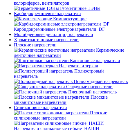
колориферов, вентиляторов
Герметичные ТЭНы
Карбидокремниевые нагреватели
Комплектующие
Карбидокремниевые электронагреватели_DF
Молибденовые дисилицид нагреватели
Хромитлантановые нагреватели
Плоские нагреватели
Керамические
ленточные нагреватели
Каптоновые нагреватели
Нагреватели зеркал
Полиэстровый
нагреватель
Полиамидный нагреватель
Слюдяные нагреватели
Пленочный нагреватель
Плоские
миканитовые нагреватели
Силиконовые нагреватели
Плоские
силиконовые нагреватели
Нагреватели силиконовые гибкие_НАШИ