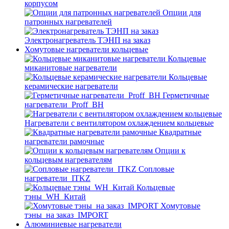
корпусом
Опции для
патронных нагревателей
Электронагреватель ТЭНП на заказ
Хомутовые нагреватели кольцевые
Кольцевые
миканитовые нагреватели
Кольцевые
керамические нагреватели
Герметичные
нагреватели_Proff_BH
Нагреватели с вентилятором охлаждением кольцевые
Квадратные
нагреватели рамочные
Опции к
кольцевым нагревателям
Cопловые
нагреватели_ITKZ
Кольцевые
тэны_WH_Китай
Хомутовые
тэны_на заказ_IMPORT
Алюминиевые нагреватели