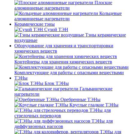
Плоские
алюминиевые нагреватели
Кольцевые
алюминиевые нагреватели
Керамические тэны
Сухой ТЭН
Тэны керамические
воздушные
Оборудование для хранения и транспортировки
химических веществ
Контейнеры для хранения химических веществ
Комплектующие для работы с опасными веществами
ТЭНы
Блок ТЭНы
Гальванические
нагреватели
Оребренные ТЭНы
Круглые гладкие ТЭНы
ТЭНы для
стрелочных переводов
ТЭНы для
диффузионных насосов
ТЭНы для