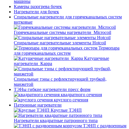
машины
Камеры разогрева бочек
Нагреватели для бочек
Спиральные нагреватели для горячеканальных систем
витковые
Горячеканальные системы нагреватели_Microcoil
Спиральные нагревательные элементы Hotcoil
Термопара
для горячеканальных систем
Катушечные
нагреватели_Карра
Спиральные тэны с рефлектирующей трубкой,
манжетой
ТЭНы гибкие нагреватели пресс форм
квадратного сечения
круглого сечения
Патронные нагреватели
Круглые ТЭНП
Нагреватели квадратные патронного типа
ТЭНП с раздвоенным