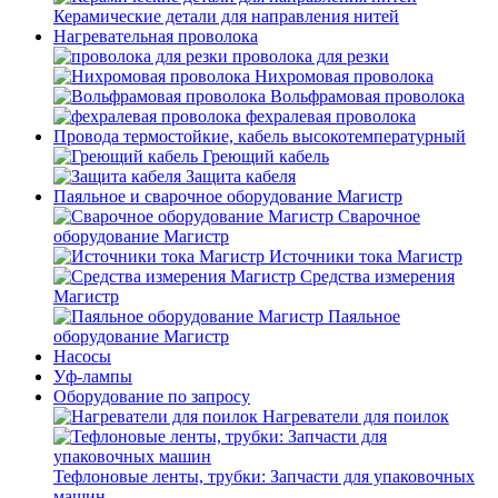
Керамические детали для направления нитей
Нагревательная проволока
проволока для резки
Нихромовая проволока
Вольфрамовая проволока
фехралевая проволока
Провода термостойкие, кабель высокотемпературный
Греющий кабель
Защита кабеля
Паяльное и сварочное оборудование Магистр
Сварочное
оборудование Магистр
Источники тока Магистр
Средства измерения
Магистр
Паяльное
оборудование Магистр
Насосы
Уф-лампы
Оборудование по запросу
Нагреватели для поилок
Тефлоновые ленты, трубки: Запчасти для упаковочных
машин