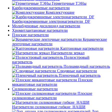
Герметичные ТЭНы
Карбидокремниевые нагреватели
Комплектующие
Карбидокремниевые электронагреватели_DF
Молибденовые дисилицид нагреватели
Хромитлантановые нагреватели
Плоские нагреватели
Керамические
ленточные нагреватели
Каптоновые нагреватели
Нагреватели зеркал
Полиэстровый
нагреватель
Полиамидный нагреватель
Слюдяные нагреватели
Пленочный нагреватель
Плоские
миканитовые нагреватели
Силиконовые нагреватели
Плоские
силиконовые нагреватели
Нагреватели силиконовые гибкие_НАШИ
Доп.