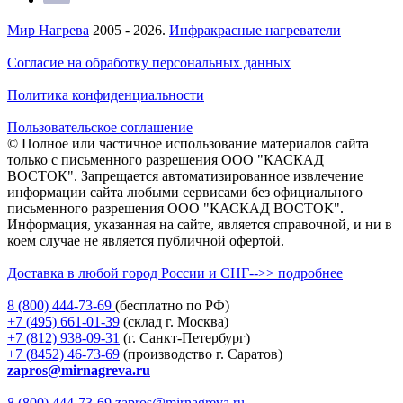
Мир Нагрева
2005 - 2026.
Инфракрасные нагреватели
Согласие на обработку персональных данных
Политика конфиденциальности
Пользовательское соглашение
© Полное или частичное использование материалов сайта
только с письменного разрешения ООО "КАСКАД
ВОСТОК". Запрещается автоматизированное извлечение
информации сайта любыми сервисами без официального
письменного разрешения ООО "КАСКАД ВОСТОК".
Информация, указанная на сайте, является справочной, и ни в
коем случае не является публичной офертой.
Доставка в любой город России и СНГ-->> подробнее
8 (800)
444-73-69
(бесплатно по РФ)
+7 (495)
661-01-39
(склад г. Москва)
+7 (812)
938-09-31
(г. Санкт-Петербург)
+7 (8452)
46-73-69
(производство г. Саратов)
zapros@mirnagreva.ru
8 (800) 444-73-69
zapros@mirnagreva.ru