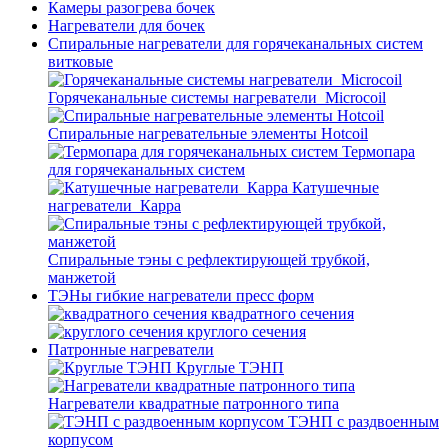
Камеры разогрева бочек
Нагреватели для бочек
Спиральные нагреватели для горячеканальных систем
витковые
Горячеканальные системы нагреватели_Microcoil
Спиральные нагревательные элементы Hotcoil
Термопара
для горячеканальных систем
Катушечные
нагреватели_Карра
Спиральные тэны с рефлектирующей трубкой,
манжетой
ТЭНы гибкие нагреватели пресс форм
квадратного сечения
круглого сечения
Патронные нагреватели
Круглые ТЭНП
Нагреватели квадратные патронного типа
ТЭНП с раздвоенным
корпусом