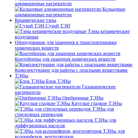
алюминиевые нагреватели
Кольцевые
алюминиевые нагреватели
Керамические тэны
Сухой ТЭН
Тэны керамические
воздушные
Оборудование для хранения и транспортировки
химических веществ
Контейнеры для хранения химических веществ
Комплектующие для работы с опасными веществами
ТЭНы
Блок ТЭНы
Гальванические
нагреватели
Оребренные ТЭНы
Круглые гладкие ТЭНы
ТЭНы для
стрелочных переводов
ТЭНы для
диффузионных насосов
ТЭНы для
колориферов, вентиляторов