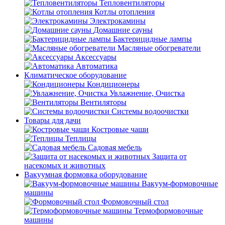
Тепловентиляторы
Котлы отопления
Электрокамины
Домашние сауны
Бактерицидные лампы
Масляные обогреватели
Аксессуары
Автоматика
Климатическое оборудование
Кондиционеры
Увлажнение, Очистка
Вентиляторы
Системы водоочистки
Товары для дачи
Костровые чаши
Теплицы
Садовая мебель
Защита от
насекомых и животных
Вакуумная формовка оборудование
Вакуум-формовочные
машины
Формовочный стол
Термоформовочные
машины