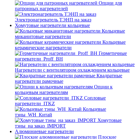
Опции для
патронных нагревателей
Электронагреватель ТЭНП на заказ
Хомутовые нагреватели кольцевые
Кольцевые
миканитовые нагреватели
Кольцевые
керамические нагреватели
Герметичные
нагреватели_Proff_BH
Нагреватели с вентилятором охлаждением кольцевые
Квадратные
нагреватели рамочные
Опции к
кольцевым нагревателям
Cопловые
нагреватели_ITKZ
Кольцевые
тэны_WH_Китай
Хомутовые
тэны_на заказ_IMPORT
Алюминиевые нагреватели
Плоские