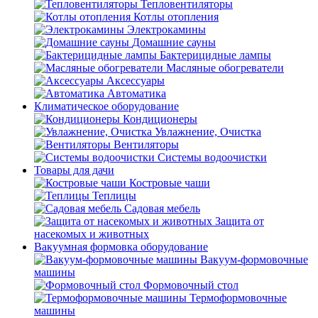
Тепловентиляторы
Котлы отопления
Электрокамины
Домашние сауны
Бактерицидные лампы
Масляные обогреватели
Аксессуары
Автоматика
Климатическое оборудование
Кондиционеры
Увлажнение, Очистка
Вентиляторы
Системы водоочистки
Товары для дачи
Костровые чаши
Теплицы
Садовая мебель
Защита от
насекомых и животных
Вакуумная формовка оборудование
Вакуум-формовочные
машины
Формовочный стол
Термоформовочные
машины