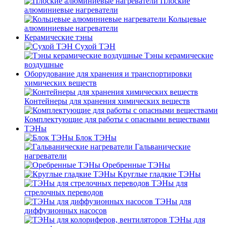
Плоские
алюминиевые нагреватели
Кольцевые
алюминиевые нагреватели
Керамические тэны
Сухой ТЭН
Тэны керамические
воздушные
Оборудование для хранения и транспортировки
химических веществ
Контейнеры для хранения химических веществ
Комплектующие для работы с опасными веществами
ТЭНы
Блок ТЭНы
Гальванические
нагреватели
Оребренные ТЭНы
Круглые гладкие ТЭНы
ТЭНы для
стрелочных переводов
ТЭНы для
диффузионных насосов
ТЭНы для