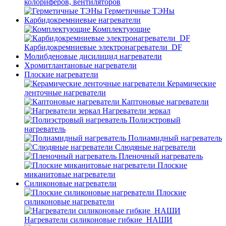
колориферов, вентиляторов
Герметичные ТЭНы
Карбидокремниевые нагреватели
Комплектующие
Карбидокремниевые электронагреватели_DF
Молибденовые дисилицид нагреватели
Хромитлантановые нагреватели
Плоские нагреватели
Керамические
ленточные нагреватели
Каптоновые нагреватели
Нагреватели зеркал
Полиэстровый
нагреватель
Полиамидный нагреватель
Слюдяные нагреватели
Пленочный нагреватель
Плоские
миканитовые нагреватели
Силиконовые нагреватели
Плоские
силиконовые нагреватели
Нагреватели силиконовые гибкие_НАШИ