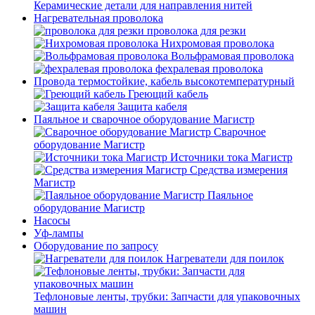
Керамические детали для направления нитей
Нагревательная проволока
проволока для резки
Нихромовая проволока
Вольфрамовая проволока
фехралевая проволока
Провода термостойкие, кабель высокотемпературный
Греющий кабель
Защита кабеля
Паяльное и сварочное оборудование Магистр
Сварочное
оборудование Магистр
Источники тока Магистр
Средства измерения
Магистр
Паяльное
оборудование Магистр
Насосы
Уф-лампы
Оборудование по запросу
Нагреватели для поилок
Тефлоновые ленты, трубки: Запчасти для упаковочных
машин