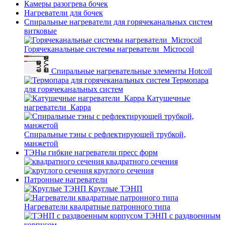
Камеры разогрева бочек
Нагреватели для бочек
Спиральные нагреватели для горячеканальных систем
витковые
Горячеканальные системы нагреватели_Microcoil
Спиральные нагревательные элементы Hotcoil
Термопара
для горячеканальных систем
Катушечные
нагреватели_Карра
Спиральные тэны с рефлектирующей трубкой,
манжетой
ТЭНы гибкие нагреватели пресс форм
квадратного сечения
круглого сечения
Патронные нагреватели
Круглые ТЭНП
Нагреватели квадратные патронного типа
ТЭНП с раздвоенным
корпусом