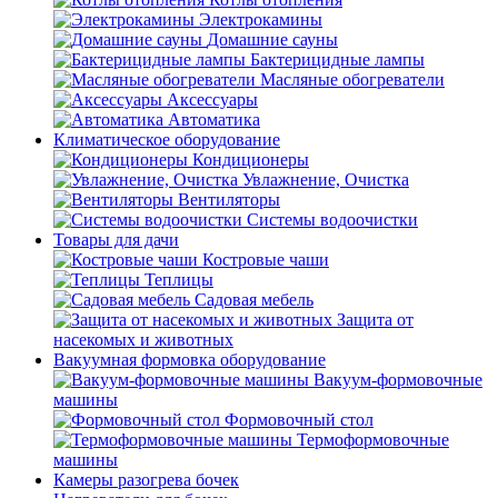
Электрокамины
Домашние сауны
Бактерицидные лампы
Масляные обогреватели
Аксессуары
Автоматика
Климатическое оборудование
Кондиционеры
Увлажнение, Очистка
Вентиляторы
Системы водоочистки
Товары для дачи
Костровые чаши
Теплицы
Садовая мебель
Защита от
насекомых и животных
Вакуумная формовка оборудование
Вакуум-формовочные
машины
Формовочный стол
Термоформовочные
машины
Камеры разогрева бочек