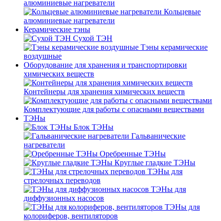
алюминиевые нагреватели
Кольцевые
алюминиевые нагреватели
Керамические тэны
Сухой ТЭН
Тэны керамические
воздушные
Оборудование для хранения и транспортировки
химических веществ
Контейнеры для хранения химических веществ
Комплектующие для работы с опасными веществами
ТЭНы
Блок ТЭНы
Гальванические
нагреватели
Оребренные ТЭНы
Круглые гладкие ТЭНы
ТЭНы для
стрелочных переводов
ТЭНы для
диффузионных насосов
ТЭНы для
колориферов, вентиляторов