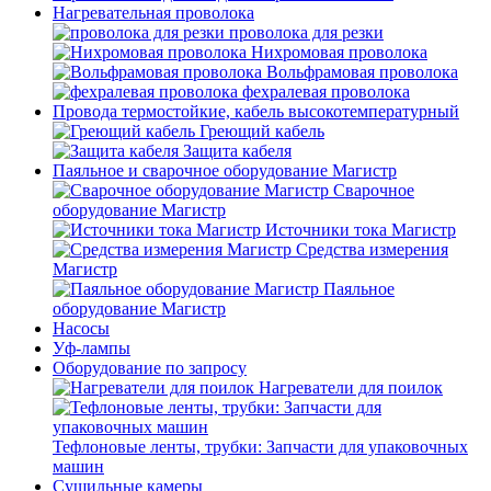
Нагревательная проволока
проволока для резки
Нихромовая проволока
Вольфрамовая проволока
фехралевая проволока
Провода термостойкие, кабель высокотемпературный
Греющий кабель
Защита кабеля
Паяльное и сварочное оборудование Магистр
Сварочное
оборудование Магистр
Источники тока Магистр
Средства измерения
Магистр
Паяльное
оборудование Магистр
Насосы
Уф-лампы
Оборудование по запросу
Нагреватели для поилок
Тефлоновые ленты, трубки: Запчасти для упаковочных
машин
Сушильные камеры