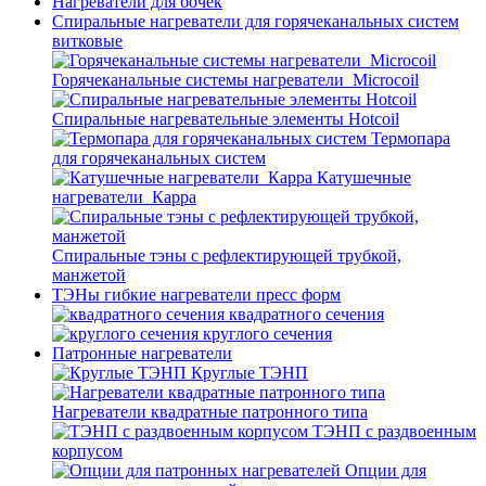
Нагреватели для бочек
Спиральные нагреватели для горячеканальных систем
витковые
Горячеканальные системы нагреватели_Microcoil
Спиральные нагревательные элементы Hotcoil
Термопара
для горячеканальных систем
Катушечные
нагреватели_Карра
Спиральные тэны с рефлектирующей трубкой,
манжетой
ТЭНы гибкие нагреватели пресс форм
квадратного сечения
круглого сечения
Патронные нагреватели
Круглые ТЭНП
Нагреватели квадратные патронного типа
ТЭНП с раздвоенным
корпусом
Опции для