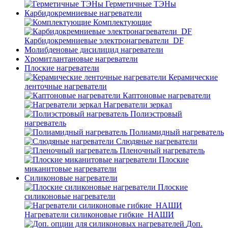
Герметичные ТЭНы
Карбидокремниевые нагреватели
Комплектующие
Карбидокремниевые электронагреватели_DF
Молибденовые дисилицид нагреватели
Хромитлантановые нагреватели
Плоские нагреватели
Керамические
ленточные нагреватели
Каптоновые нагреватели
Нагреватели зеркал
Полиэстровый
нагреватель
Полиамидный нагреватель
Слюдяные нагреватели
Пленочный нагреватель
Плоские
миканитовые нагреватели
Силиконовые нагреватели
Плоские
силиконовые нагреватели
Нагреватели силиконовые гибкие_НАШИ
Доп.