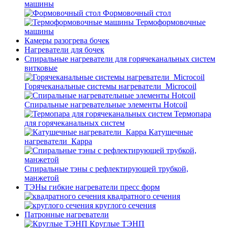
машины
Формовочный стол
Термоформовочные
машины
Камеры разогрева бочек
Нагреватели для бочек
Спиральные нагреватели для горячеканальных систем
витковые
Горячеканальные системы нагреватели_Microcoil
Спиральные нагревательные элементы Hotcoil
Термопара
для горячеканальных систем
Катушечные
нагреватели_Карра
Спиральные тэны с рефлектирующей трубкой,
манжетой
ТЭНы гибкие нагреватели пресс форм
квадратного сечения
круглого сечения
Патронные нагреватели
Круглые ТЭНП