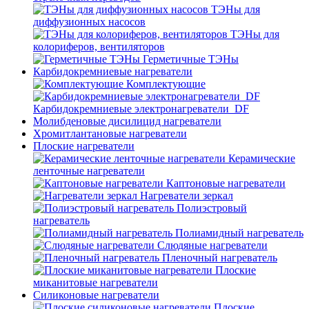
ТЭНы для
диффузионных насосов
ТЭНы для
колориферов, вентиляторов
Герметичные ТЭНы
Карбидокремниевые нагреватели
Комплектующие
Карбидокремниевые электронагреватели_DF
Молибденовые дисилицид нагреватели
Хромитлантановые нагреватели
Плоские нагреватели
Керамические
ленточные нагреватели
Каптоновые нагреватели
Нагреватели зеркал
Полиэстровый
нагреватель
Полиамидный нагреватель
Слюдяные нагреватели
Пленочный нагреватель
Плоские
миканитовые нагреватели
Силиконовые нагреватели
Плоские