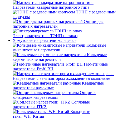
Нагреватели квадратные патронного типа
ТЭНП с раздвоенным
корпусом
Опции для
патронных нагревателей
Электронагреватель ТЭНП на заказ
Хомутовые нагреватели кольцевые
Кольцевые
миканитовые нагреватели
Кольцевые
керамические нагреватели
Герметичные
нагреватели_Proff_BH
Нагреватели с вентилятором охлаждением кольцевые
Квадратные
нагреватели рамочные
Опции к
кольцевым нагревателям
Cопловые
нагреватели_ITKZ
Кольцевые
тэны_WH_Китай