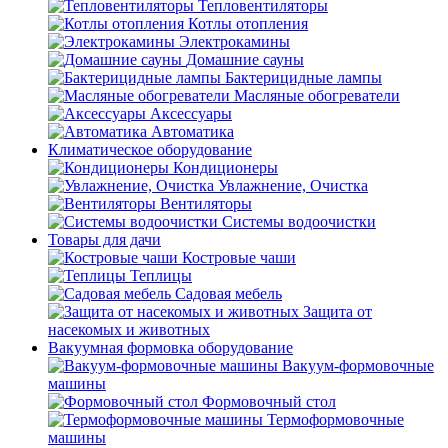
Тепловентиляторы
Котлы отопления
Электрокамины
Домашние сауны
Бактерицидные лампы
Масляные обогреватели
Аксессуары
Автоматика
Климатическое оборудование
Кондиционеры
Увлажнение, Очистка
Вентиляторы
Системы водоочистки
Товары для дачи
Костровые чаши
Теплицы
Садовая мебель
Защита от
насекомых и животных
Вакуумная формовка оборудование
Вакуум-формовочные
машины
Формовочный стол
Термоформовочные
машины