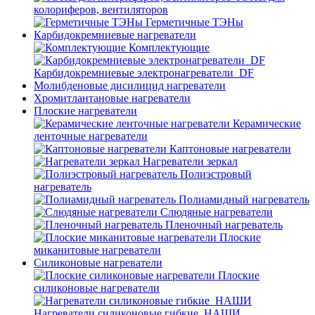
колориферов, вентиляторов
Герметичные ТЭНы
Карбидокремниевые нагреватели
Комплектующие
Карбидокремниевые электронагреватели_DF
Молибденовые дисилицид нагреватели
Хромитлантановые нагреватели
Плоские нагреватели
Керамические
ленточные нагреватели
Каптоновые нагреватели
Нагреватели зеркал
Полиэстровый
нагреватель
Полиамидный нагреватель
Слюдяные нагреватели
Пленочный нагреватель
Плоские
миканитовые нагреватели
Силиконовые нагреватели
Плоские
силиконовые нагреватели
Нагреватели силиконовые гибкие_НАШИ