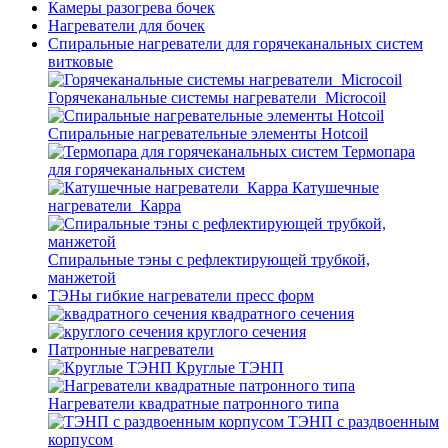
Камеры разогрева бочек
Нагреватели для бочек
Спиральные нагреватели для горячеканальных систем
витковые
Горячеканальные системы нагреватели_Microcoil
Спиральные нагревательные элементы Hotcoil
Термопара
для горячеканальных систем
Катушечные
нагреватели_Карра
Спиральные тэны с рефлектирующей трубкой,
манжетой
ТЭНы гибкие нагреватели пресс форм
квадратного сечения
круглого сечения
Патронные нагреватели
Круглые ТЭНП
Нагреватели квадратные патронного типа
ТЭНП с раздвоенным
корпусом