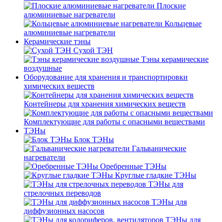
Плоские
алюминиевые нагреватели
Кольцевые
алюминиевые нагреватели
Керамические тэны
Сухой ТЭН
Тэны керамические
воздушные
Оборудование для хранения и транспортировки
химических веществ
Контейнеры для хранения химических веществ
Комплектующие для работы с опасными веществами
ТЭНы
Блок ТЭНы
Гальванические
нагреватели
Оребренные ТЭНы
Круглые гладкие ТЭНы
ТЭНы для
стрелочных переводов
ТЭНы для
диффузионных насосов
ТЭНы для