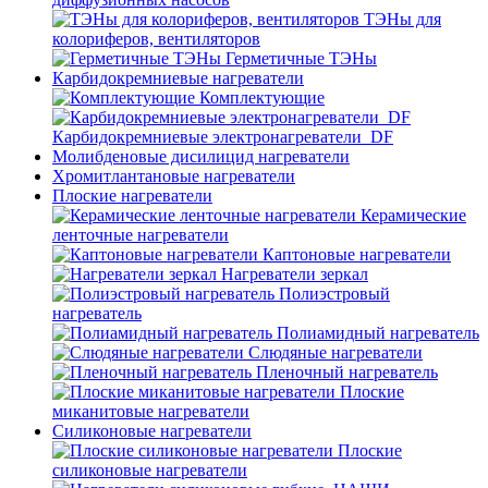
ТЭНы для
колориферов, вентиляторов
Герметичные ТЭНы
Карбидокремниевые нагреватели
Комплектующие
Карбидокремниевые электронагреватели_DF
Молибденовые дисилицид нагреватели
Хромитлантановые нагреватели
Плоские нагреватели
Керамические
ленточные нагреватели
Каптоновые нагреватели
Нагреватели зеркал
Полиэстровый
нагреватель
Полиамидный нагреватель
Слюдяные нагреватели
Пленочный нагреватель
Плоские
миканитовые нагреватели
Силиконовые нагреватели
Плоские
силиконовые нагреватели