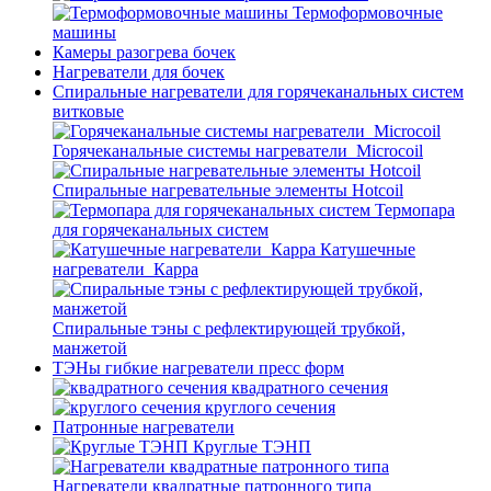
Термоформовочные
машины
Камеры разогрева бочек
Нагреватели для бочек
Спиральные нагреватели для горячеканальных систем
витковые
Горячеканальные системы нагреватели_Microcoil
Спиральные нагревательные элементы Hotcoil
Термопара
для горячеканальных систем
Катушечные
нагреватели_Карра
Спиральные тэны с рефлектирующей трубкой,
манжетой
ТЭНы гибкие нагреватели пресс форм
квадратного сечения
круглого сечения
Патронные нагреватели
Круглые ТЭНП
Нагреватели квадратные патронного типа