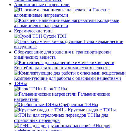
Алюминиевые нагреватели
Плоские
алюминиевые нагреватели
Кольцевые
алюминиевые нагреватели
Керамические тэны
Сухой ТЭН
Тэны керамические
воздушные
Оборудование для хранения и транспортировки
химических веществ
Контейнеры для хранения химических веществ
Комплектующие для работы с опасными веществами
ТЭНы
Блок ТЭНы
Гальванические
нагреватели
Оребренные ТЭНы
Круглые гладкие ТЭНы
ТЭНы для
стрелочных переводов
ТЭНы для
диффузионных насосов