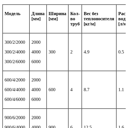
Модель
Длина
Ширина
Кол-
Вес без
Расх
[мм]
[мм]
во
теплоносителя
вод
труб
[кг/м]
[л/м]
300/2/2000
2000
300/2/4000
4000
300
2
4.9
0.5
300/2/6000
6000
600/4/2000
2000
600/4/4000
4000
600
4
8.7
1.1
600/4/6000
6000
900/6/2000
2000
900/6/4000
4000
900
6
12.5
1.6