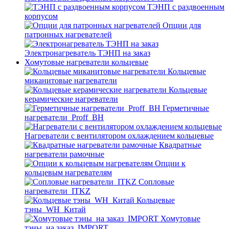
ТЭНП с раздвоенным
корпусом
Опции для
патронных нагревателей
Электронагреватель ТЭНП на заказ
Хомутовые нагреватели кольцевые
Кольцевые
миканитовые нагреватели
Кольцевые
керамические нагреватели
Герметичные
нагреватели_Proff_BH
Нагреватели с вентилятором охлаждением кольцевые
Квадратные
нагреватели рамочные
Опции к
кольцевым нагревателям
Cопловые
нагреватели_ITKZ
Кольцевые
тэны_WH_Китай
Хомутовые
тэны_на заказ_IMPORT