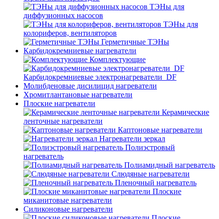
ТЭНы для
диффузионных насосов
ТЭНы для
колориферов, вентиляторов
Герметичные ТЭНы
Карбидокремниевые нагреватели
Комплектующие
Карбидокремниевые электронагреватели_DF
Молибденовые дисилицид нагреватели
Хромитлантановые нагреватели
Плоские нагреватели
Керамические
ленточные нагреватели
Каптоновые нагреватели
Нагреватели зеркал
Полиэстровый
нагреватель
Полиамидный нагреватель
Слюдяные нагреватели
Пленочный нагреватель
Плоские
миканитовые нагреватели
Силиконовые нагреватели
Плоские