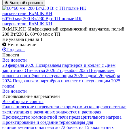
Быстрый просмотр
60*60 мм; 200 Вт/230 В; с ТП полые ИК
нагреватели_RxM.IK.KH
RxM.IK.KH_Инфракрасный керамический излучатель полый
200 Вт/230 В, 60*60 мм; с ТП
Не указана цена
за 1
Нет в наличии
Под заказ
Новости
Все новости
20 февраля 2026
Поздравляем партнёров и коллег с Днём
защитника Отечества 2026
25 декабря 2025
Поздравляем
коллег и партнёров с наступающим 2026 годом!
26 декабря
2024
Поздравляем партнёров и коллег с наступающим 2025
годом!
Все новости
Использование нагревателей
Все обзоры и советы
Гальванические нагреватели с корпусом из кварцевого стекла:
эксплуатация в различных жидкостях и растворах
Производство композитной печи предварительного нагрева
Проектирование и создание термокамеры для
единовременного нагрева до 72 бочек на 15 квадратных