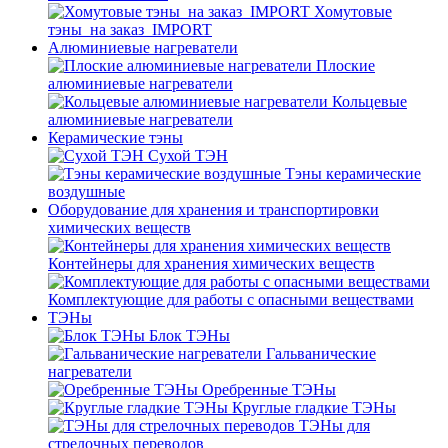
Хомутовые
тэны_на заказ_IMPORT
Алюминиевые нагреватели
Плоские
алюминиевые нагреватели
Кольцевые
алюминиевые нагреватели
Керамические тэны
Сухой ТЭН
Тэны керамические
воздушные
Оборудование для хранения и транспортировки
химических веществ
Контейнеры для хранения химических веществ
Комплектующие для работы с опасными веществами
ТЭНы
Блок ТЭНы
Гальванические
нагреватели
Оребренные ТЭНы
Круглые гладкие ТЭНы
ТЭНы для
стрелочных переводов