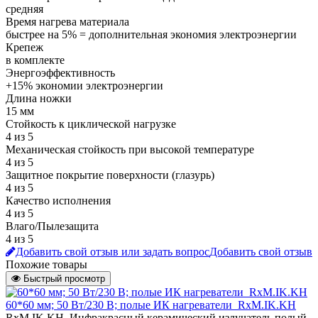
средняя
Время нагрева материала
быстрее на 5% = дополнительная экономия электроэнергии
Крепеж
в комплекте
Энергоэффективность
+15% экономии электроэнергии
Длина ножки
15 мм
Стойкость к циклической нагрузке
4 из 5
Механическая стойкость при высокой температуре
4 из 5
Защитное покрытие поверхности (глазурь)
4 из 5
Качество исполнения
4 из 5
Влаго/Пылезащита
4 из 5
Добавить свой отзыв или задать вопрос
Добавить свой отзыв
Похожие товары
Быстрый просмотр
60*60 мм; 50 Вт/230 В; полые ИК нагреватели_RxM.IK.KH
RxM.IK.KH_Инфракрасный керамический излучатель полый