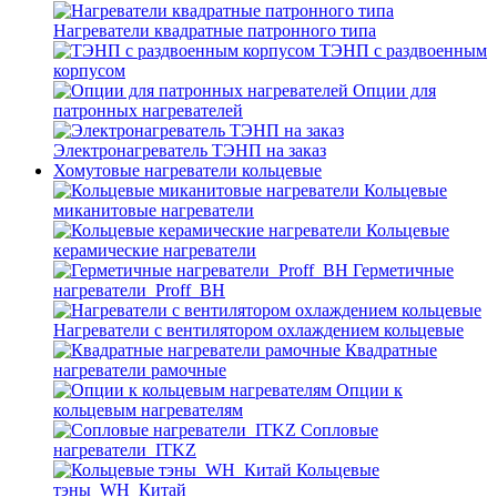
Нагреватели квадратные патронного типа
ТЭНП с раздвоенным
корпусом
Опции для
патронных нагревателей
Электронагреватель ТЭНП на заказ
Хомутовые нагреватели кольцевые
Кольцевые
миканитовые нагреватели
Кольцевые
керамические нагреватели
Герметичные
нагреватели_Proff_BH
Нагреватели с вентилятором охлаждением кольцевые
Квадратные
нагреватели рамочные
Опции к
кольцевым нагревателям
Cопловые
нагреватели_ITKZ
Кольцевые
тэны_WH_Китай