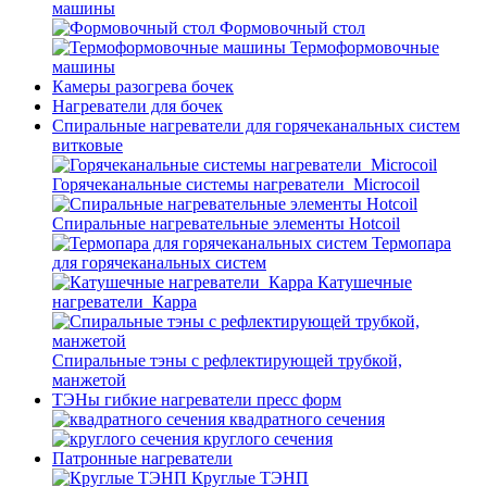
машины
Формовочный стол
Термоформовочные
машины
Камеры разогрева бочек
Нагреватели для бочек
Спиральные нагреватели для горячеканальных систем
витковые
Горячеканальные системы нагреватели_Microcoil
Спиральные нагревательные элементы Hotcoil
Термопара
для горячеканальных систем
Катушечные
нагреватели_Карра
Спиральные тэны с рефлектирующей трубкой,
манжетой
ТЭНы гибкие нагреватели пресс форм
квадратного сечения
круглого сечения
Патронные нагреватели
Круглые ТЭНП