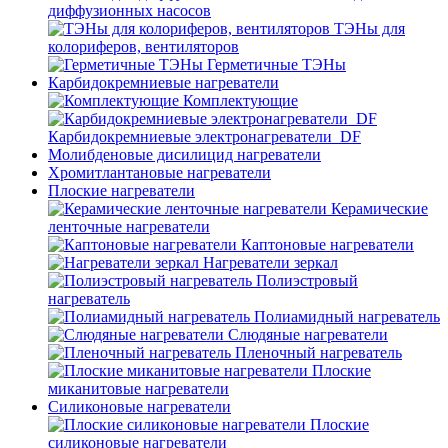
диффузионных насосов
ТЭНы для
колориферов, вентиляторов
Герметичные ТЭНы
Карбидокремниевые нагреватели
Комплектующие
Карбидокремниевые электронагреватели_DF
Молибденовые дисилицид нагреватели
Хромитлантановые нагреватели
Плоские нагреватели
Керамические
ленточные нагреватели
Каптоновые нагреватели
Нагреватели зеркал
Полиэстровый
нагреватель
Полиамидный нагреватель
Слюдяные нагреватели
Пленочный нагреватель
Плоские
миканитовые нагреватели
Силиконовые нагреватели
Плоские
силиконовые нагреватели