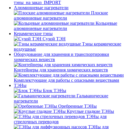
тэны_на заказ_IMPORT
Алюминиевые нагреватели
Плоские
алюминиевые нагреватели
Кольцевые
алюминиевые нагреватели
Керамические тэны
Сухой ТЭН
Тэны керамические
воздушные
Оборудование для хранения и транспортировки
химических веществ
Контейнеры для хранения химических веществ
Комплектующие для работы с опасными веществами
ТЭНы
Блок ТЭНы
Гальванические
нагреватели
Оребренные ТЭНы
Круглые гладкие ТЭНы
ТЭНы для
стрелочных переводов
ТЭНы для