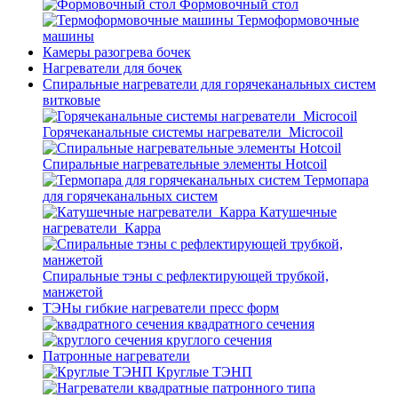
Формовочный стол
Термоформовочные
машины
Камеры разогрева бочек
Нагреватели для бочек
Спиральные нагреватели для горячеканальных систем
витковые
Горячеканальные системы нагреватели_Microcoil
Спиральные нагревательные элементы Hotcoil
Термопара
для горячеканальных систем
Катушечные
нагреватели_Карра
Спиральные тэны с рефлектирующей трубкой,
манжетой
ТЭНы гибкие нагреватели пресс форм
квадратного сечения
круглого сечения
Патронные нагреватели
Круглые ТЭНП