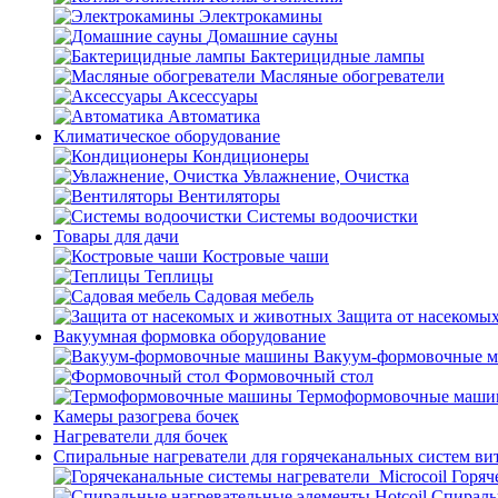
Электрокамины
Домашние сауны
Бактерицидные лампы
Масляные обогреватели
Аксессуары
Автоматика
Климатическое оборудование
Кондиционеры
Увлажнение, Очистка
Вентиляторы
Системы водоочистки
Товары для дачи
Костровые чаши
Теплицы
Садовая мебель
Защита от насекомы
Вакуумная формовка оборудование
Вакуум-формовочные 
Формовочный стол
Термоформовочные маш
Камеры разогрева бочек
Нагреватели для бочек
Спиральные нагреватели для горячеканальных систем ви
Горяч
Спираль