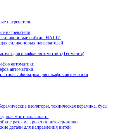
ые нагреватели
ые нагреватели
и силиконовые гибкие_НАШИ
 для силиконовых нагревателей
атели для шкафов автоматики (Германия)
кафов автоматики
афов автоматики
ляторы с фильтром для шкафов автоматики
Керамические изоляторы, техническая керамика, бусы
турная монтажная паста
ойкие разъемы, розетки, штекер-вилки
кие детали для направления нитей