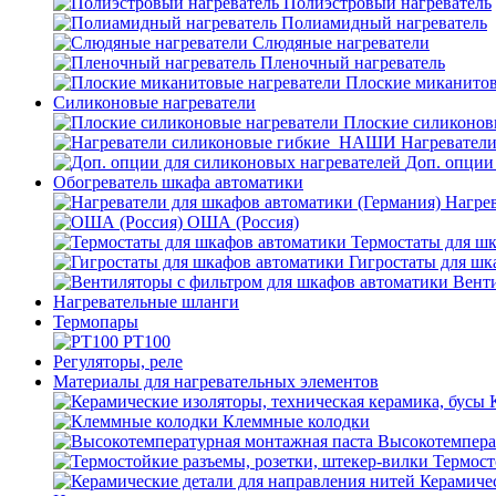
Полиэстровый нагреватель
Полиамидный нагреватель
Слюдяные нагреватели
Пленочный нагреватель
Плоские миканитов
Силиконовые нагреватели
Плоские силиконов
Нагревател
Доп. опции
Обогреватель шкафа автоматики
Нагрев
ОША (Россия)
Термостаты для ш
Гигростаты для шк
Венти
Нагревательные шланги
Термопары
PT100
Регуляторы, реле
Материалы для нагревательных элементов
Клеммные колодки
Высокотемпера
Термост
Керамичес