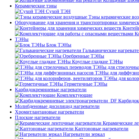
Кольцевые алюм
Керамические тэны
Сухой ТЭН
Тэны керамические во
Оборудование для хранения и транспортировки химичес
Контей
К
ТЭНы
Блок ТЭНы
Гальванические нагреват
Оребренные ТЭНы
Круглые гладкие ТЭНы
ТЭНы для стрелочны
ТЭНы для диффузио
ТЭНы для колор
Герметичные ТЭНы
Карбидокремниевые нагреватели
Комплектующие
Карбидок
Молибденовые дисилицид нагреватели
Хромитлантановые нагреватели
Плоские нагреватели
Керамические ле
Каптоновые нагреватели
Нагреватели зеркал