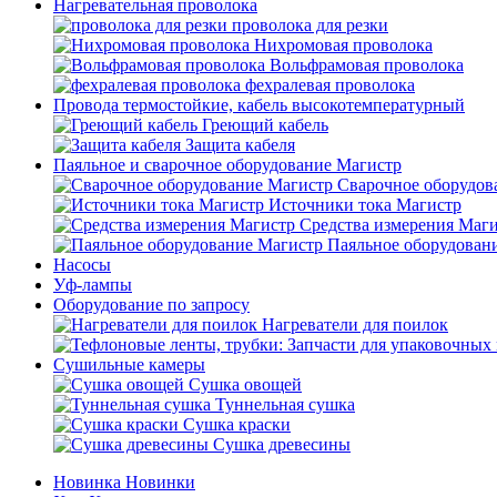
Нагревательная проволока
проволока для резки
Нихромовая проволока
Вольфрамовая проволока
фехралевая проволока
Провода термостойкие, кабель высокотемпературный
Греющий кабель
Защита кабеля
Паяльное и сварочное оборудование Магистр
Сварочное оборудов
Источники тока Магистр
Средства измерения Маг
Паяльное оборудован
Насосы
Уф-лампы
Оборудование по запросу
Нагреватели для поилок
Сушильные камеры
Сушка овощей
Туннельная сушка
Сушка краски
Сушка древесины
Новинка
Новинки