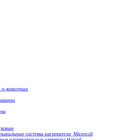
х и животных
машины
ины
тковые
еканальные системы нагреватели_Microcoil
ные нагревательные элементы Hotcoil