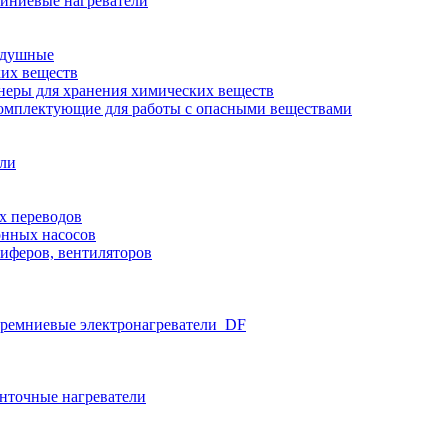
иниевые нагреватели
здушные
ких веществ
неры для хранения химических веществ
омплектующие для работы с опасными веществами
ели
х переводов
нных насосов
иферов, вентиляторов
ремниевые электронагреватели_DF
нточные нагреватели