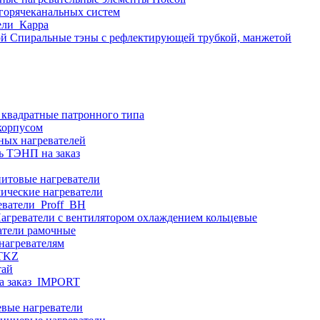
 горячеканальных систем
ели_Карра
Спиральные тэны с рефлектирующей трубкой, манжетой
 квадратные патронного типа
корпусом
ных нагревателей
ь ТЭНП на заказ
итовые нагреватели
ические нагреватели
еватели_Proff_BH
агреватели с вентилятором охлаждением кольцевые
атели рамочные
нагревателям
ITKZ
тай
а заказ_IMPORT
вые нагреватели