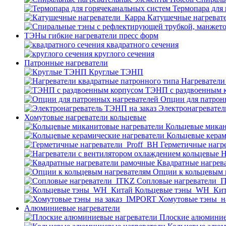
Термопара для
Катушечные нагреват
ТЭНы гибкие нагреватели пресс форм
квадратного сечения
круглого сечения
Патронные нагреватели
Круглые ТЭНП
Нагреватели
ТЭНП с раздвоенным 
Опции для патрон
Электронагревател
Хомутовые нагреватели кольцевые
Кольцевые микан
Кольцевые керам
Герметичные нагр
Н
Квадратные нагрев
Опции к кольцевым 
Cопловые нагреватели_
Кольцевые тэны_WH_Ки
Хомутовые тэны_н
Алюминиевые нагреватели
Плоские алюминие