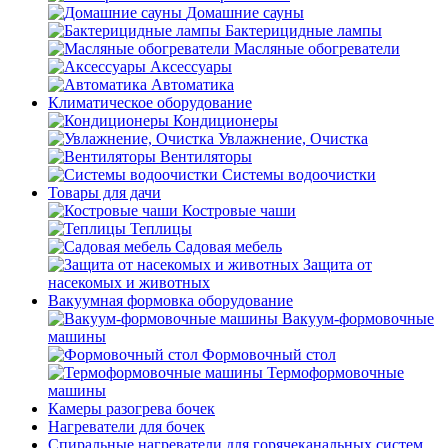
Домашние сауны
Бактерицидные лампы
Масляные обогреватели
Аксессуары
Автоматика
Климатическое оборудование
Кондиционеры
Увлажнение, Очистка
Вентиляторы
Системы водоочистки
Товары для дачи
Костровые чаши
Теплицы
Садовая мебель
Защита от
насекомых и животных
Вакуумная формовка оборудование
Вакуум-формовочные
машины
Формовочный стол
Термоформовочные
машины
Камеры разогрева бочек
Нагреватели для бочек
Спиральные нагреватели для горячеканальных систем