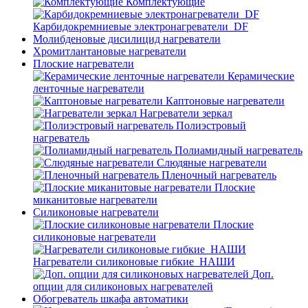
Комплектующие
Карбидокремниевые электронагреватели_DF
Молибденовые дисилицид нагреватели
Хромитлантановые нагреватели
Плоские нагреватели
Керамические
ленточные нагреватели
Каптоновые нагреватели
Нагреватели зеркал
Полиэстровый
нагреватель
Полиамидный нагреватель
Слюдяные нагреватели
Пленочный нагреватель
Плоские
миканитовые нагреватели
Силиконовые нагреватели
Плоские
силиконовые нагреватели
Нагреватели силиконовые гибкие_НАШИ
Доп.
опции для силиконовых нагревателей
Обогреватель шкафа автоматики