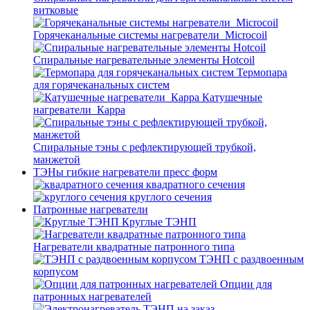
витковые
Горячеканальные системы нагреватели_Microcoil
Спиральные нагревательные элементы Hotcoil
Термопара
для горячеканальных систем
Катушечные
нагреватели_Карра
Спиральные тэны с рефлектирующей трубкой,
манжетой
ТЭНы гибкие нагреватели пресс форм
квадратного сечения
круглого сечения
Патронные нагреватели
Круглые ТЭНП
Нагреватели квадратные патронного типа
ТЭНП с раздвоенным
корпусом
Опции для
патронных нагревателей