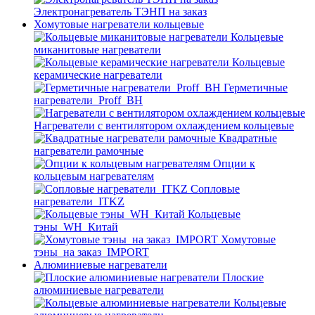
Электронагреватель ТЭНП на заказ
Хомутовые нагреватели кольцевые
Кольцевые
миканитовые нагреватели
Кольцевые
керамические нагреватели
Герметичные
нагреватели_Proff_BH
Нагреватели с вентилятором охлаждением кольцевые
Квадратные
нагреватели рамочные
Опции к
кольцевым нагревателям
Cопловые
нагреватели_ITKZ
Кольцевые
тэны_WH_Китай
Хомутовые
тэны_на заказ_IMPORT
Алюминиевые нагреватели
Плоские
алюминиевые нагреватели
Кольцевые