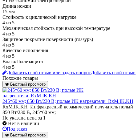
+15% экономии электроэнергии
Длина ножки
15 мм
Стойкость к циклической нагрузке
4 из 5
Механическая стойкость при высокой температуре
4 из 5
Защитное покрытие поверхности (глазурь)
4 из 5
Качество исполнения
4 из 5
Влаго/Пылезащита
4 из 5
Добавить свой отзыв или задать вопрос
Добавить свой отзыв
Похожие товары
Быстрый просмотр
245*60 мм; 850 Вт/230 В; полые ИК нагреватели_RxM.IK.KH
RxM.IK.KH_Инфракрасный керамический излучатель полый
850 Вт/230 В, 245*60 мм;
Не указана цена
за 1
Нет в наличии
Под заказ
Быстрый просмотр