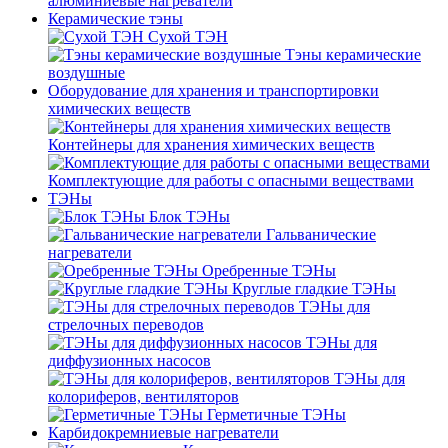
алюминиевые нагреватели
Керамические тэны
Сухой ТЭН
Тэны керамические
воздушные
Оборудование для хранения и транспортировки
химических веществ
Контейнеры для хранения химических веществ
Комплектующие для работы с опасными веществами
ТЭНы
Блок ТЭНы
Гальванические
нагреватели
Оребренные ТЭНы
Круглые гладкие ТЭНы
ТЭНы для
стрелочных переводов
ТЭНы для
диффузионных насосов
ТЭНы для
колориферов, вентиляторов
Герметичные ТЭНы
Карбидокремниевые нагреватели