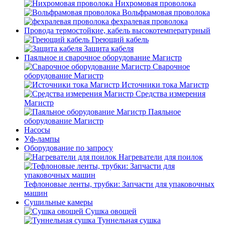
Нихромовая проволока
Вольфрамовая проволока
фехралевая проволока
Провода термостойкие, кабель высокотемпературный
Греющий кабель
Защита кабеля
Паяльное и сварочное оборудование Магистр
Сварочное
оборудование Магистр
Источники тока Магистр
Средства измерения
Магистр
Паяльное
оборудование Магистр
Насосы
Уф-лампы
Оборудование по запросу
Нагреватели для поилок
Тефлоновые ленты, трубки: Запчасти для упаковочных
машин
Сушильные камеры
Сушка овощей
Туннельная сушка