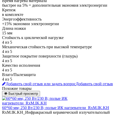
Время нагрева материала
быстрее на 5% = дополнительная экономия электроэнергии
Крепеж
в комплекте
Энергоэффективность
+15% экономии электроэнергии
Длина ножки
15 мм
Стойкость к циклической нагрузке
4 из 5
Механическая стойкость при высокой температуре
4 из 5
Защитное покрытие поверхности (глазурь)
4 из 5
Качество исполнения
4 из 5
Влаго/Пылезащита
4 из 5
Добавить свой отзыв или задать вопрос
Добавить свой отзыв
Похожие товары
Быстрый просмотр
60*60 мм; 250 Вт/230 В; полые ИК нагреватели_RxM.IK.KH
RxM.IK.KH_Инфракрасный керамический излучательполый