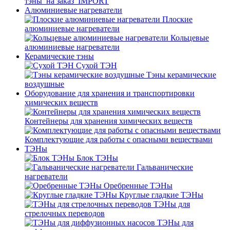
тэны_на заказ_IMPORT
Алюминиевые нагреватели
Плоские
алюминиевые нагреватели
Кольцевые
алюминиевые нагреватели
Керамические тэны
Сухой ТЭН
Тэны керамические
воздушные
Оборудование для хранения и транспортировки
химических веществ
Контейнеры для хранения химических веществ
Комплектующие для работы с опасными веществами
ТЭНы
Блок ТЭНы
Гальванические
нагреватели
Оребренные ТЭНы
Круглые гладкие ТЭНы
ТЭНы для
стрелочных переводов
ТЭНы для