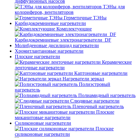
диффузионных насосов
ТЭНы для
колориферов, вентиляторов
Герметичные ТЭНы
Карбидокремниевые нагреватели
Комплектующие
Карбидокремниевые электронагреватели_DF
Молибденовые дисилицид нагреватели
Хромитлантановые нагреватели
Плоские нагреватели
Керамические
ленточные нагреватели
Каптоновые нагреватели
Нагреватели зеркал
Полиэстровый
нагреватель
Полиамидный нагреватель
Слюдяные нагреватели
Пленочный нагреватель
Плоские
миканитовые нагреватели
Силиконовые нагреватели
Плоские
силиконовые нагреватели