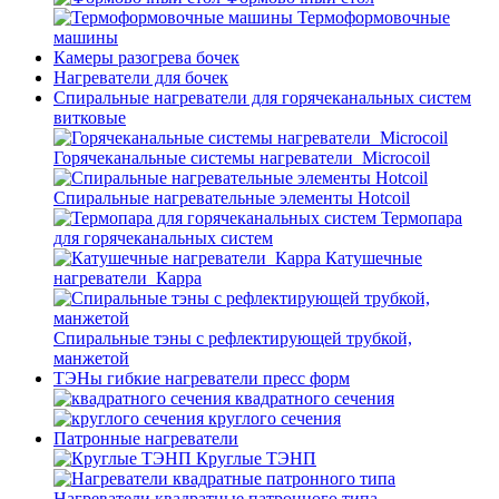
Термоформовочные
машины
Камеры разогрева бочек
Нагреватели для бочек
Спиральные нагреватели для горячеканальных систем
витковые
Горячеканальные системы нагреватели_Microcoil
Спиральные нагревательные элементы Hotcoil
Термопара
для горячеканальных систем
Катушечные
нагреватели_Карра
Спиральные тэны с рефлектирующей трубкой,
манжетой
ТЭНы гибкие нагреватели пресс форм
квадратного сечения
круглого сечения
Патронные нагреватели
Круглые ТЭНП
Нагреватели квадратные патронного типа